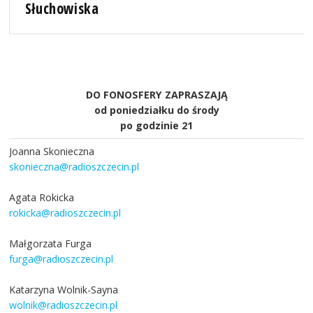
Słuchowiska
DO FONOSFERY ZAPRASZAJĄ
od poniedziałku do środy
po godzinie 21
Joanna Skonieczna
skonieczna@radioszczecin.pl
Agata Rokicka
rokicka@radioszczecin.pl
Małgorzata Furga
furga@radioszczecin.pl
Katarzyna Wolnik-Sayna
wolnik@radioszczecin.pl