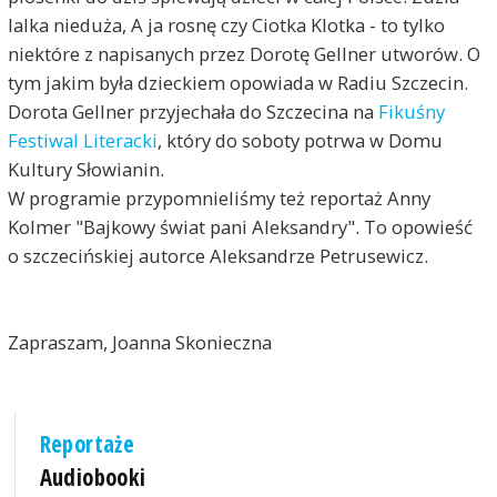
M
lalka nieduża, A ja rosnę czy Ciotka Klotka - to tylko
L
niektóre z napisanych przez Dorotę Gellner utworów. O
tym jakim była dzieckiem opowiada w Radiu Szczecin.
Dorota Gellner przyjechała do Szczecina na
Fikuśny
Festiwal Literacki
, który do soboty potrwa w Domu
Kultury Słowianin.
W programie przypomnieliśmy też reportaż Anny
Kolmer "Bajkowy świat pani Aleksandry". To opowieść
o szczecińskiej autorce Aleksandrze Petrusewicz.
Zapraszam, Joanna Skonieczna
Reportaże
Audiobooki