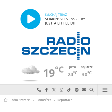
SŁUCHAJ TERAZ
SHAKIN' STEVENS - CRY
JUST A LITTLE BIT
°C
jutro
pojutrze
19
°C
°C
24
30
Najlepiej po prostu do nas zadzwoń
Odwiedź nas na Facebook-u
Odwiedź nas na X
Odwiedź nas na Instagram-ie
Odwiedź nas na TikTok-u
Szukaj nas na Spotify
Wyślij do nas w
Szukaj
Radio Szczecin
»
Fonosfera
»
Reportaże