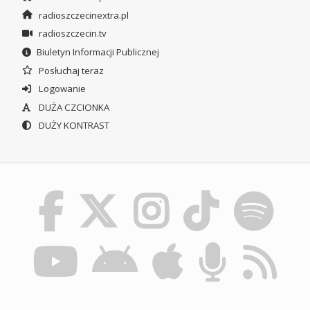
radioszczecinextra.pl
radioszczecin.tv
Biuletyn Informacji Publicznej
Posłuchaj teraz
Logowanie
DUŻA CZCIONKA
DUŻY KONTRAST