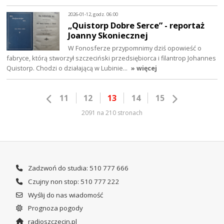
2026-01-12, godz. 06:00
„Quistorp Dobre Serce” - reportaż
Joanny Skoniecznej
W Fonosferze przypomnimy dziś opowieść o
fabryce, którą stworzył szczeciński przedsiębiorca i filantrop Johannes
Quistorp. Chodzi o działającą w Lubinie…
» więcej
11
12
13
14
15
2091 na 210 stronach
Zadzwoń do studia: 510 777 666
Czujny non stop: 510 777 222
Wyślij do nas wiadomość
Prognoza pogody
radioszczecin.pl