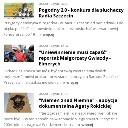
2026-01-15, godz. 06:00
Pogodny 2.0 - konkurs dla słuchaczy
Radia Szczecin
Przygody detektywa z Pogodna - w Radiu Szczecin od poniedziałku do
piątku po 11. Całej opowieści możecie też posłuchać w czwartkowej
Fonosferze, po 19…
» więcej
2026-01-14, godz. 12:24
"Uniewinnienie musi zapaść" -
reportaż Małgorzaty Gwiazdy -
Elmerych
"Arkadiusz Kraska nie mógł być sprawcą zastrzelenia dwóch
mężczyzn" - mówi prokurator w stanie spoczynku Barbara Zapaśnik.
Przez lata miała zakaz mówienia…
» więcej
2026-01-13, godz. 11:33
"Niemen znad Niemna" - audycja
dokumentalna Agaty Rokickiej
"Nie zgadzam się! To niesprawiedliwe! Tak nie
może być!" - w ten sposób na wiadomość o jego śmierci 17 stycznia
2004 roku zareagował Włodzimierz Korcz…
» więcej