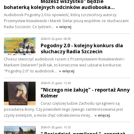
Możesz wszystko" będzie
bohaterką kolejnych odcinków audiobooka…
Audiobook Pogodny 2.0 to opowieść, którą szczecińscy autorzy
Przemysław Kowalewski i Marek Stelar piszą wspólnie ze słuchaczami
Radia Szczecin. Co tydzień…
» więcej
2026-01-22, godz. 06:00
Pogodny 2.0 - kolejny konkurs dla
słuchaczy Radia Szczecin
Chcesz stworzyć audiobook razem z Przemysławem Kowalewskim i
Markiem Stelarem? Jeśli tak, to koniecznie weź udział w konkursie.
"Pogodny 2.0" to audiobook…
» więcej
2026-01-21, godz. 12:43
"Niczego nie żałuję" - reportaż Anny
Kolmer
Coraz częściej ludzie Zachodu spragnieni są
posiadania ikony. Czy powodem tego żywego zainteresowania jest
czysty estetyzm, a może chęć odnalezienia innej…
» więcej
2026-01-20, godz. 15:25
" Posiedzieć, pomilczeć "- reportaż