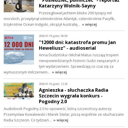
Katarzyny Wolnik-Sayny
Przeżeglował jachtem blisko 200 tysięcy mil
morskich, przepłynął ośmiokrotnie Atlantyk, czterokrotnie Pacyfik,
trzykrotnie Ocean Indyjski, okrążył Australię…
» więcej
2026-01-19, godz. 06:00
"12000 dni: katastrofa promu Jan
Heweliusz" - audioserial
Anna Dudzińska i Michał Matus ruszają tropem
nieopowiedzianych historii i ludzi związanych z
tym wydarzeniem. Sprawdzają co czai się za
wymuszonym milczeniem…
» więcej
2026-01-16, godz. 12:20
Agnieszka - słuchaczka Radia
Szczecin wygrała konkurs -
Pogodny 2.0
Audiobook Pogodny 2.0 to opowieść, którą szczecińscy autorzy:
Przemysław Kowalewski i Marek Stelar, piszą wspólnie ze słuchaczami
Radia Szczecin. Co tydzień…
» więcej