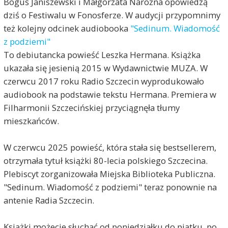
Boguś Janiszewski i Małgorzata Narożna opowiedzą
dziś o Festiwalu w Fonosferze. W audycji przypomnimy
też kolejny odcinek audiobooka
"Sedinum. Wiadomość
z podziemi"
To debiutancka powieść Leszka Hermana. Książka
ukazała się jesienią 2015 w Wydawnictwie MUZA. W
czerwcu 2017 roku Radio Szczecin wyprodukowało
audiobook na podstawie tekstu Hermana. Premiera w
Filharmonii Szczecińskiej przyciągnęła tłumy
mieszkańców.
W czerwcu 2025 powieść, która stała się bestsellerem,
otrzymała tytuł książki 80-lecia polskiego Szczecina.
Plebiscyt zorganizowała Miejska Biblioteka Publiczna.
"Sedinum. Wiadomość z podziemi" teraz ponownie na
antenie Radia Szczecin.
Książki możecie słuchać od poniedziałku do piątku, po