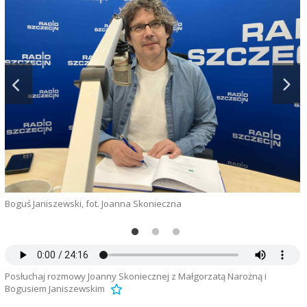
Boguś Janiszewski, fot. Joanna Skonieczna
M
Posłuchaj rozmowy Joanny Skoniecznej z Małgorzatą Narożną i
Bogusiem Janiszewskim