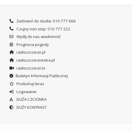
Zadzwoń do studia: 510 777 666
Czujny non stop: 510 777 222
Wyślij do nas wiadomość
Prognoza pogody
radioszczecin.pl
radioszczecinextra.pl
radioszczecin.tv
Biuletyn Informacji Publicznej
Posłuchaj teraz
Logowanie
DUŻA CZCIONKA
DUŻY KONTRAST