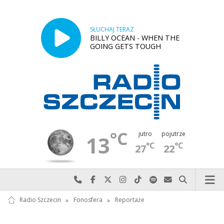
SŁUCHAJ TERAZ
BILLY OCEAN - WHEN THE
GOING GETS TOUGH
°C
jutro
pojutrze
13
°C
°C
27
22
Najlepiej po prostu do nas zadzwoń
Odwiedź nas na Facebook-u
Odwiedź nas na X
Odwiedź nas na Instagram-ie
Odwiedź nas na TikTok-u
Szukaj nas na Spotify
Wyślij do nas w
Szukaj
Radio Szczecin
»
Fonosfera
»
Reportaże