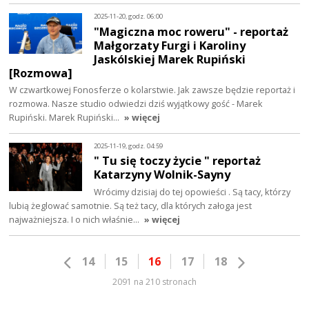
2025-11-20, godz. 06:00
"Magiczna moc roweru" - reportaż
Małgorzaty Furgi i Karoliny
Jaskólskiej Marek Rupiński
[Rozmowa]
W czwartkowej Fonosferze o kolarstwie. Jak zawsze będzie reportaż i
rozmowa. Nasze studio odwiedzi dziś wyjątkowy gość - Marek
Rupiński. Marek Rupiński…
» więcej
2025-11-19, godz. 04:59
" Tu się toczy życie " reportaż
Katarzyny Wolnik-Sayny
Wrócimy dzisiaj do tej opowieści . Są tacy, którzy
lubią żeglować samotnie. Są też tacy, dla których załoga jest
najważniejsza. I o nich właśnie…
» więcej
14
15
16
17
18
2091 na 210 stronach