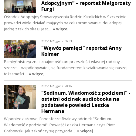
Adopcyjnym” – reportaż Małgorzaty
Furgi
Ośrodek Adopcyjny Stowarzyszenia Rodzin Katolickich w Szczecinie
prowadzi wiele działań mających na celu promowanie idei adopcji.
Jedną z takich okazji jest…
» więcej
2025-11-25, godz. 08:33
"Wąwóz pamięci" reportaż Anny
Kolmer
Pamięć historyczna i znajomość kart przeszłości własnej rodziny, a
szerzej – współobywateli, są fundamentem kształtowania się naszej
tożsamości…
» więcej
2025-11-23, godz. 20:18
"Sedinum. Wiadomość z podziemi" -
ostatni odcinek audiobooka na
podstawie powieści Leszka
Hermana
W poniedziałkowej Fonosferze finałowy odcinek "Sedinum.
Wiadomość z podziemi". Powieść Leszka Hermana czyta Piotr
Grabowski. Jak zakończy się przygoda…
» więcej