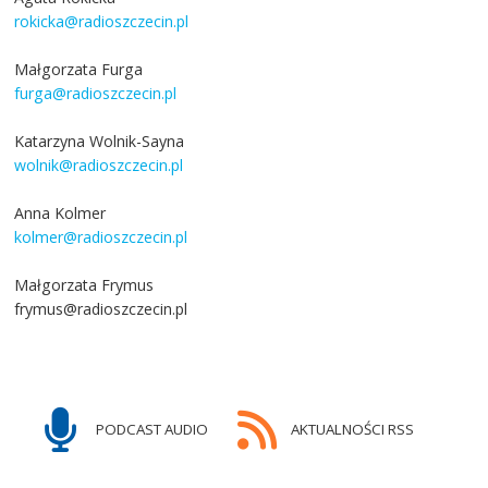
rokicka@radioszczecin.pl
Małgorzata Furga
furga@radioszczecin.pl
Katarzyna Wolnik-Sayna
wolnik@radioszczecin.pl
Anna Kolmer
kolmer@radioszczecin.pl
Małgorzata Frymus
frymus@radioszczecin.pl
PODCAST AUDIO
AKTUALNOŚCI RSS