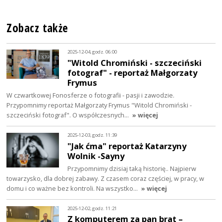
Zobacz także
2025-12-04, godz. 06:00
"Witold Chromiński - szczeciński
fotograf" - reportaż Małgorzaty
Frymus
W czwartkowej Fonosferze o fotografii - pasji i zawodzie.
Przypomnimy reportaż Małgorzaty Frymus "Witold Chromiński -
szczeciński fotograf". O współczesnych…
» więcej
2025-12-03, godz. 11:39
"Jak ćma" reportaż Katarzyny
Wolnik -Sayny
Przypomnimy dzisiaj taką historię.. Najpierw
towarzysko, dla dobrej zabawy. Z czasem coraz częściej, w pracy, w
domu i co ważne bez kontroli. Na wszystko…
» więcej
2025-12-02, godz. 11:21
Z komputerem za pan brat –