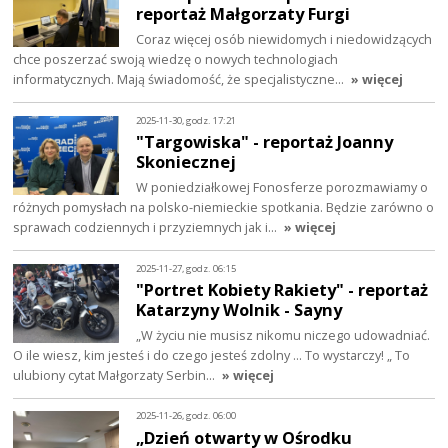
reportaż Małgorzaty Furgi
Coraz więcej osób niewidomych i niedowidzących
chce poszerzać swoją wiedzę o nowych technologiach
informatycznych. Mają świadomość, że specjalistyczne…
» więcej
2025-11-30, godz. 17:21
"Targowiska" - reportaż Joanny
Skoniecznej
W poniedziałkowej Fonosferze porozmawiamy o
różnych pomysłach na polsko-niemieckie spotkania. Będzie zarówno o
sprawach codziennych i przyziemnych jak i…
» więcej
2025-11-27, godz. 06:15
"Portret Kobiety Rakiety" - reportaż
Katarzyny Wolnik - Sayny
„W życiu nie musisz nikomu niczego udowadniać.
O ile wiesz, kim jesteś i do czego jesteś zdolny ... To wystarczy! „ To
ulubiony cytat Małgorzaty Serbin…
» więcej
2025-11-26, godz. 06:00
„Dzień otwarty w Ośrodku