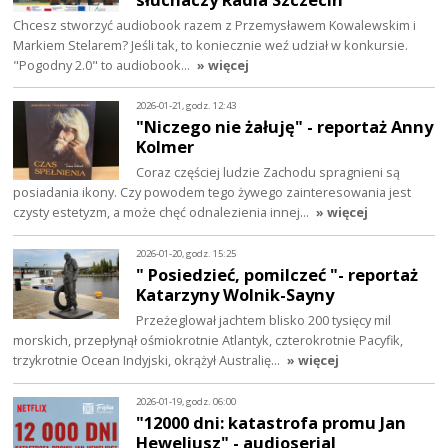
Chcesz stworzyć audiobook razem z Przemysławem Kowalewskim i
Markiem Stelarem? Jeśli tak, to koniecznie weź udział w konkursie.
"Pogodny 2.0" to audiobook…
» więcej
2026-01-21, godz. 12:43
"Niczego nie żałuję" - reportaż Anny
Kolmer
Coraz częściej ludzie Zachodu spragnieni są
posiadania ikony. Czy powodem tego żywego zainteresowania jest
czysty estetyzm, a może chęć odnalezienia innej…
» więcej
2026-01-20, godz. 15:25
" Posiedzieć, pomilczeć "- reportaż
Katarzyny Wolnik-Sayny
Przeżeglował jachtem blisko 200 tysięcy mil
morskich, przepłynął ośmiokrotnie Atlantyk, czterokrotnie Pacyfik,
trzykrotnie Ocean Indyjski, okrążył Australię…
» więcej
2026-01-19, godz. 06:00
"12000 dni: katastrofa promu Jan
Heweliusz" - audioserial