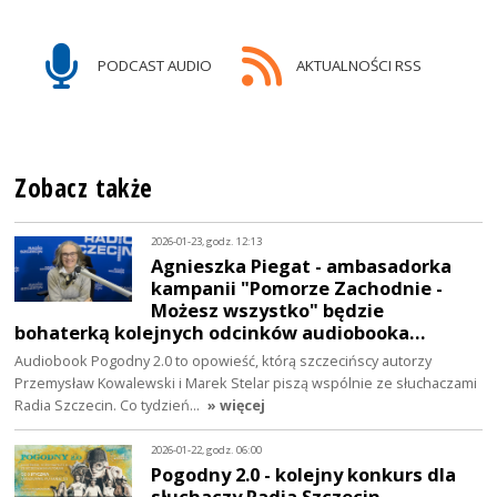
PODCAST AUDIO
AKTUALNOŚCI RSS
Zobacz także
2026-01-23, godz. 12:13
Agnieszka Piegat - ambasadorka
kampanii "Pomorze Zachodnie -
Możesz wszystko" będzie
bohaterką kolejnych odcinków audiobooka…
Audiobook Pogodny 2.0 to opowieść, którą szczecińscy autorzy
Przemysław Kowalewski i Marek Stelar piszą wspólnie ze słuchaczami
Radia Szczecin. Co tydzień…
» więcej
2026-01-22, godz. 06:00
Pogodny 2.0 - kolejny konkurs dla
słuchaczy Radia Szczecin