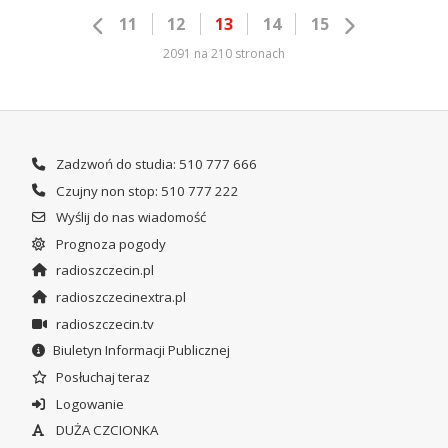
11
12
13
14
15
2091 na 210 stronach
Zadzwoń do studia: 510 777 666
Czujny non stop: 510 777 222
Wyślij do nas wiadomość
Prognoza pogody
radioszczecin.pl
radioszczecinextra.pl
radioszczecin.tv
Biuletyn Informacji Publicznej
Posłuchaj teraz
Logowanie
DUŻA CZCIONKA