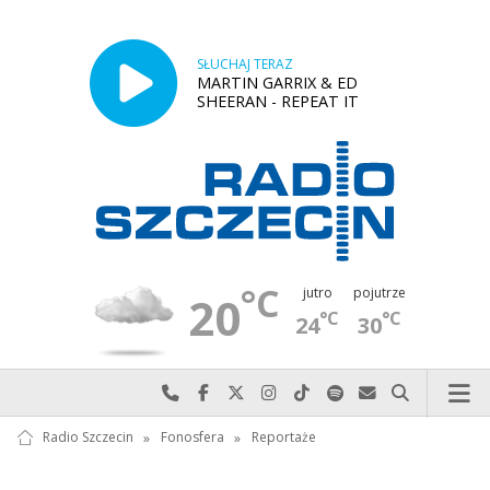
SŁUCHAJ TERAZ
MARTIN GARRIX & ED
SHEERAN - REPEAT IT
°C
jutro
pojutrze
20
°C
°C
24
30
Najlepiej po prostu do nas zadzwoń
Odwiedź nas na Facebook-u
Odwiedź nas na X
Odwiedź nas na Instagram-ie
Odwiedź nas na TikTok-u
Szukaj nas na Spotify
Wyślij do nas w
Szukaj
Radio Szczecin
»
Fonosfera
»
Reportaże