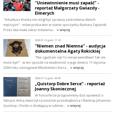
"Uniewinnienie musi zapaść" -
reportaż Małgorzaty Gwiazdy -
Elmerych
"Arkadiusz Kraska nie mógł być sprawcą zastrzelenia dwóch
mężczyzn" - mówi prokurator w stanie spoczynku Barbara Zapaśnik.
Przez lata miała zakaz mówienia…
» więcej
2026-01-13, godz. 11:33
"Niemen znad Niemna" - audycja
dokumentalna Agaty Rokickiej
"Nie zgadzam się! To niesprawiedliwe! Tak nie
może być!" - w ten sposób na wiadomość o jego śmierci 17 stycznia
2004 roku zareagował Włodzimierz Korcz…
» więcej
2026-01-12, godz. 06:00
„Quistorp Dobre Serce” - reportaż
Joanny Skoniecznej
W Fonosferze przypomnimy dziś opowieść o
fabryce, którą stworzył szczeciński przedsiębiorca i filantrop Johannes
Quistorp. Chodzi o działającą w Lubinie…
» więcej