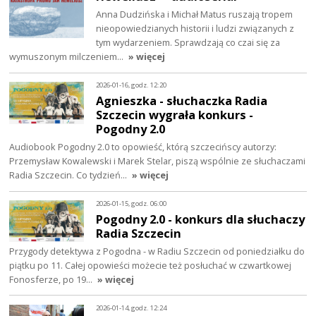
Anna Dudzińska i Michał Matus ruszają tropem
nieopowiedzianych historii i ludzi związanych z
tym wydarzeniem. Sprawdzają co czai się za
wymuszonym milczeniem…
» więcej
2026-01-16, godz. 12:20
Agnieszka - słuchaczka Radia
Szczecin wygrała konkurs -
Pogodny 2.0
Audiobook Pogodny 2.0 to opowieść, którą szczecińscy autorzy:
Przemysław Kowalewski i Marek Stelar, piszą wspólnie ze słuchaczami
Radia Szczecin. Co tydzień…
» więcej
2026-01-15, godz. 06:00
Pogodny 2.0 - konkurs dla słuchaczy
Radia Szczecin
Przygody detektywa z Pogodna - w Radiu Szczecin od poniedziałku do
piątku po 11. Całej opowieści możecie też posłuchać w czwartkowej
Fonosferze, po 19…
» więcej
2026-01-14, godz. 12:24