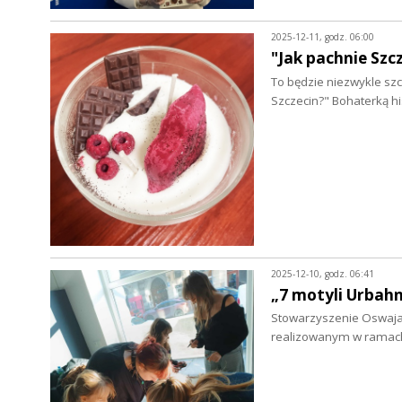
2025-12-11, godz. 06:00
"Jak pachnie Szc
To będzie niezwykle sz
Szczecin?" Bohaterką hi
2025-12-10, godz. 06:41
„7 motyli Urbahn
Stowarzyszenie Oswajani
realizowanym w ramac