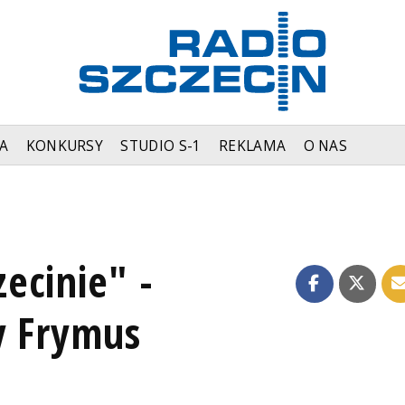
A
KONKURSY
STUDIO S-1
REKLAMA
O NAS
ecinie" -
y Frymus