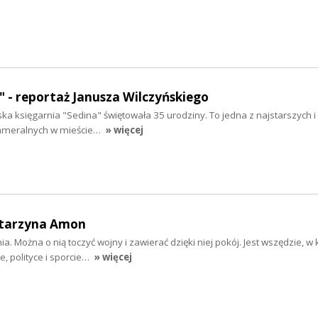
ą" - reportaż Janusza Wilczyńskiego
ska księgarnia "Sedina" świętowała 35 urodziny. To jedna z najstarszych i 
kameralnych w mieście…
» więcej
atarzyna Amon
ia. Można o nią toczyć wojny i zawierać dzięki niej pokój. Jest wszędzie, w 
, polityce i sporcie…
» więcej