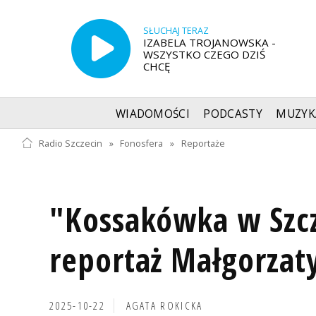
SŁUCHAJ TERAZ
IZABELA TROJANOWSKA -
WSZYSTKO CZEGO DZIŚ
CHCĘ
WIADOMOŚCI
PODCASTY
MUZYK
Radio Szczecin
»
Fonosfera
»
Reportaże
"Kossakówka w Szcz
reportaż Małgorzat
2025-10-22
AGATA ROKICKA