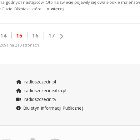
 ma godnych następców. Oto na świecie pojawiły się dwa słodkie maleństw
ę Gucio. Bliźniaki, które…
» więcej
14
15
16
17
2091 na 210 stronach
radioszczecin.pl
radioszczecinextra.pl
radioszczecin.tv
Biuletyn Informacji Publicznej