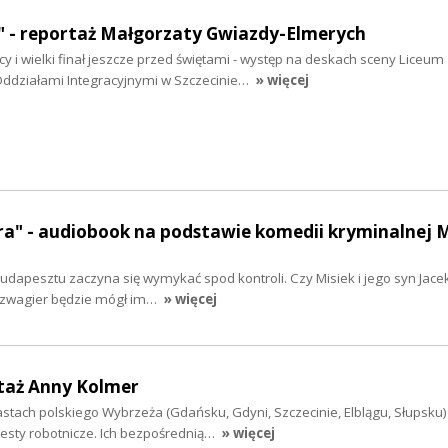
" - reportaż Małgorzaty Gwiazdy-Elmerych
y i wielki finał jeszcze przed świętami - występ na deskach sceny Liceum
ddziałami Integracyjnymi w Szczecinie…
» więcej
ra" - audiobook na podstawie komedii kryminalnej 
udapesztu zaczyna się wymykać spod kontroli. Czy Misiek i jego syn Jacek
 Szwagier będzie mógł im…
» więcej
rtaż Anny Kolmer
stach polskiego Wybrzeża (Gdańsku, Gdyni, Szczecinie, Elblągu, Słupsku)
esty robotnicze. Ich bezpośrednią…
» więcej