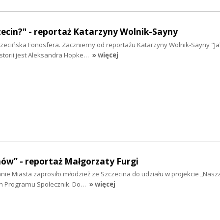
zecin?" - reportaż Katarzyny Wolnik-Sayny
czecińska Fonosfera. Zaczniemy od reportażu Katarzyny Wolnik-Sayny "Ja
storii jest Aleksandra Hopke…
» więcej
ów” - reportaż Małgorzaty Furgi
e Miasta zaprosiło młodzież ze Szczecina do udziału w projekcie „Nasza 
h Programu Społecznik. Do…
» więcej