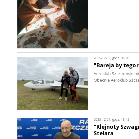
2025-12-09, godz. 05:18
"Bareja by tego 
Aeroklub Szczeciński ut
Obecnie Aeroklub Szcze
2025-12-07, godz. 18:42
"Klejnoty Szwag
Stelara