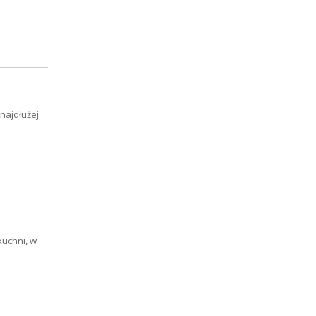
najdłużej
kuchni, w