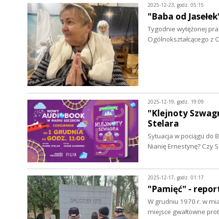
2025-12-23, godz. 05:15
"Baba od Jasełek
Tygodnie wytężonej prac
Ogólnokształcącego z O
2025-12-19, godz. 19:09
"Klejnoty Szwag
Stelara
Sytuacja w pociągu do B
Nianię Ernestynę? Czy
2025-12-17, godz. 01:17
"Pamięć" - repo
W grudniu 1970 r. w mia
miejsce gwałtowne prot