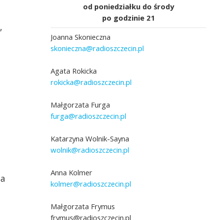
od poniedziałku do środy
po godzinie 21
,
Joanna Skonieczna
skonieczna@radioszczecin.pl
Agata Rokicka
rokicka@radioszczecin.pl
Małgorzata Furga
furga@radioszczecin.pl
Katarzyna Wolnik-Sayna
wolnik@radioszczecin.pl
Anna Kolmer
ja
kolmer@radioszczecin.pl
Małgorzata Frymus
frymus@radioszczecin.pl