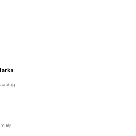
Marka
 uratują
 miały