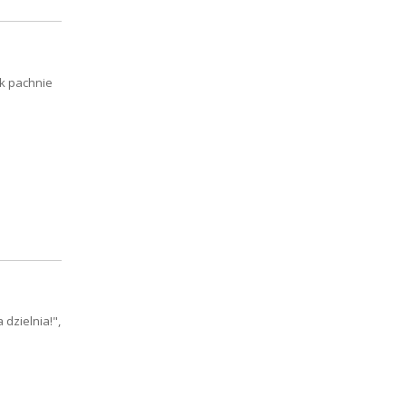
k pachnie
dzielnia!",