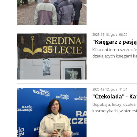
2025-12-16, godz. 06:00
"Księgarz z pasj
Kilka dni temu szczeciń
działających księgarń 
2025-12-12, godz. 11:31
"Czekolada" - K
Uspokaja, leczy, uzależn
kosmetykach, w biznesie