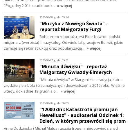
"Pogodny 2.0" to audiobook…
» więcej
2026-01-28, godz. 05:14
"Muzyka z Nowego Świata" -
reportaż Małgorzaty Furgi
Bohaterem reportażu jest Piotr Nawrot - polski
misjonarz (werbista) i muzykolog. Od wielu lat pracuje w Boliwii, gdzie
zajmuje się rekonstrukcją oraz popularyzacją…
» więcej
2026-01-27, godz. 05:31
"Minuta dźwięku" - reportaż
Małgorzaty Gwiazdy-Elmerych
"Minuta dźwięku" w Stargardzie - tradycja, która
zrodziła się z bólu i traumatycznych doświadczeń z 2016 roku. Właśnie
wtedy, dokładnie 19 grudnia o…
» więcej
2026-01-26, godz. 06:00
"12000 dni: katastrofa promu Jan
Heweliusz" - audioserial Odcinek 1:
Dzień, w którym przewrócił się prom
Anna Dudzińska i Michał Matus ruszają tropem nieopowiedzianych