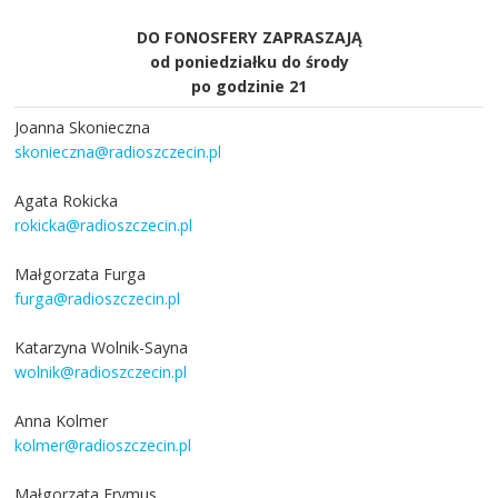
DO FONOSFERY ZAPRASZAJĄ
od poniedziałku do środy
po godzinie 21
Joanna Skonieczna
skonieczna@radioszczecin.pl
Agata Rokicka
rokicka@radioszczecin.pl
Małgorzata Furga
furga@radioszczecin.pl
Katarzyna Wolnik-Sayna
wolnik@radioszczecin.pl
Anna Kolmer
kolmer@radioszczecin.pl
Małgorzata Frymus