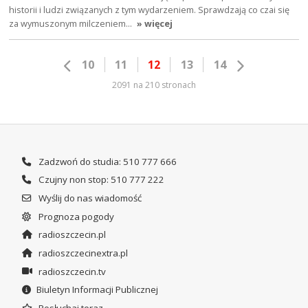
historii i ludzi związanych z tym wydarzeniem. Sprawdzają co czai się
za wymuszonym milczeniem…
» więcej
10
11
12
13
14
2091 na 210 stronach
Zadzwoń do studia: 510 777 666
Czujny non stop: 510 777 222
Wyślij do nas wiadomość
Prognoza pogody
radioszczecin.pl
radioszczecinextra.pl
radioszczecin.tv
Biuletyn Informacji Publicznej
Posłuchaj teraz