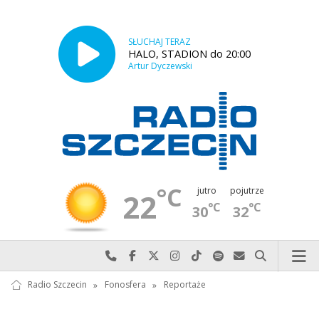
SŁUCHAJ TERAZ
HALO, STADION do 20:00
Artur Dyczewski
°C
jutro
pojutrze
22
°C
°C
30
32
Najlepiej po prostu do nas zadzwoń
Odwiedź nas na Facebook-u
Odwiedź nas na X
Odwiedź nas na Instagram-ie
Odwiedź nas na TikTok-u
Szukaj nas na Spotify
Wyślij do nas w
Szukaj
Radio Szczecin
»
Fonosfera
»
Reportaże