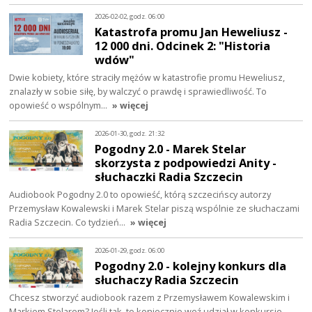
2026-02-02, godz. 06:00
Katastrofa promu Jan Heweliusz -
12 000 dni. Odcinek 2: "Historia
wdów"
Dwie kobiety, które straciły mężów w katastrofie promu Heweliusz,
znalazły w sobie siłę, by walczyć o prawdę i sprawiedliwość. To
opowieść o wspólnym…
» więcej
2026-01-30, godz. 21:32
Pogodny 2.0 - Marek Stelar
skorzysta z podpowiedzi Anity -
słuchaczki Radia Szczecin
Audiobook Pogodny 2.0 to opowieść, którą szczecińscy autorzy
Przemysław Kowalewski i Marek Stelar piszą wspólnie ze słuchaczami
Radia Szczecin. Co tydzień…
» więcej
2026-01-29, godz. 06:00
Pogodny 2.0 - kolejny konkurs dla
słuchaczy Radia Szczecin
Chcesz stworzyć audiobook razem z Przemysławem Kowalewskim i
Markiem Stelarem? Jeśli tak, to koniecznie weź udział w konkursie.