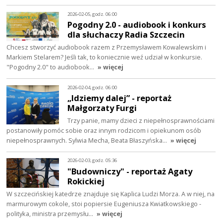
2026-02-05, godz. 06:00
Pogodny 2.0 - audiobook i konkurs
dla słuchaczy Radia Szczecin
Chcesz stworzyć audiobook razem z Przemysławem Kowalewskim i
Markiem Stelarem? Jeśli tak, to koniecznie weź udział w konkursie.
"Pogodny 2.0" to audiobook…
» więcej
2026-02-04, godz. 06:00
„Idziemy dalej” - reportaż
Małgorzaty Furgi
Trzy panie, mamy dzieci z niepełnosprawnościami
postanowiły pomóc sobie oraz innym rodzicom i opiekunom osób
niepełnosprawnych. Sylwia Mecha, Beata Błaszyńska…
» więcej
2026-02-03, godz. 05:36
"Budowniczy" - reportaż Agaty
Rokickiej
W szczecińskiej katedrze znajduje się Kaplica Ludzi Morza. A w niej, na
marmurowym cokole, stoi popiersie Eugeniusza Kwiatkowskiego -
polityka, ministra przemysłu…
» więcej