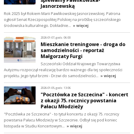
Jasnorzewską
Rok 2025 był Rokiem Marii Pawlikowskiej-Jasnorzewskiej. Patrona
ogłosił Senat Rzeczpospolitej Polskiej na pro0śbę szczecińskiego
środowiska kulturalnego. Dokładnie…
» więcej
2026-01-07, godz. 06:00
Mieszkanie treningowe - droga do
samodzielności - reportaż
Małgorzaty Furgi
Szczeciński Oddział Krajowego Towarzystwa
Autyzmu rozpoczął realizację bardzo ważnego dla tej społeczności
projektu. Jego tytuł brzmi - Drzwi do samodzielności…
» więcej
2026-01-05, godz. 13:06
"Pocztówka ze Szczecina" - koncert
z okazji 75. rocznicy powstania
Pałacu Młodzieży
"Pocztówka ze Szczecina" - to tytuł koncertu z okazji 75. rocznicy
powstania Pałacu Młodzieży w Szczecinie. Odbył się pod koniec
listopada w Studiu Koncertowym…
» więcej