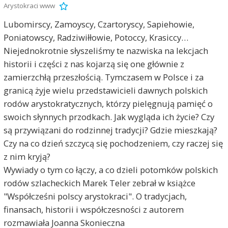
Arystokraci www
Lubomirscy, Zamoyscy, Czartoryscy, Sapiehowie,
Poniatowscy, Radziwiłłowie, Potoccy, Krasiccy…
Niejednokrotnie słyszeliśmy te nazwiska na lekcjach
historii i części z nas kojarzą się one głównie z
zamierzchłą przeszłością. Tymczasem w Polsce i za
granicą żyje wielu przedstawicieli dawnych polskich
rodów arystokratycznych, którzy pielęgnują pamięć o
swoich słynnych przodkach. Jak wygląda ich życie? Czy
są przywiązani do rodzinnej tradycji? Gdzie mieszkają?
Czy na co dzień szczycą się pochodzeniem, czy raczej się
z nim kryją?
Wywiady o tym co łączy, a co dzieli potomków polskich
rodów szlacheckich Marek Teler zebrał w książce
"Współcześni polscy arystokraci". O tradycjach,
finansach, historii i współczesności z autorem
rozmawiała Joanna Skonieczna