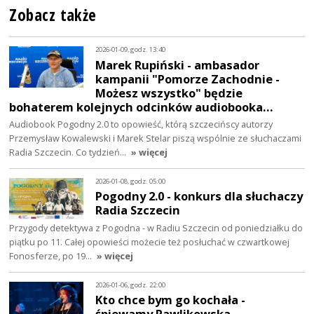
Zobacz także
2026-01-09, godz. 13:40
Marek Rupiński - ambasador
kampanii "Pomorze Zachodnie -
Możesz wszystko" będzie
bohaterem kolejnych odcinków audiobooka…
Audiobook Pogodny 2.0 to opowieść, którą szczecińscy autorzy
Przemysław Kowalewski i Marek Stelar piszą wspólnie ze słuchaczami
Radia Szczecin. Co tydzień…
» więcej
2026-01-08, godz. 05:00
Pogodny 2.0 - konkurs dla słuchaczy
Radia Szczecin
Przygody detektywa z Pogodna - w Radiu Szczecin od poniedziałku do
piątku po 11. Całej opowieści możecie też posłuchać w czwartkowej
Fonosferze, po 19…
» więcej
2026-01-06, godz. 22:00
Kto chce bym go kochała -
śpiewamy Pawlikowska-