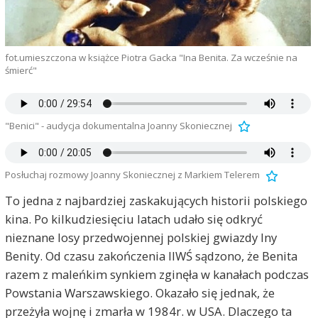
fot.umieszczona w książce Piotra Gacka "Ina Benita. Za wcześnie na
śmierć"
"Benici" - audycja dokumentalna Joanny Skoniecznej
Posłuchaj rozmowy Joanny Skoniecznej z Markiem Telerem
To jedna z najbardziej zaskakujących historii polskiego
kina. Po kilkudziesięciu latach udało się odkryć
nieznane losy przedwojennej polskiej gwiazdy Iny
Benity. Od czasu zakończenia IIWŚ sądzono, że Benita
razem z maleńkim synkiem zginęła w kanałach podczas
Powstania Warszawskiego. Okazało się jednak, że
przeżyła wojnę i zmarła w 1984r. w USA. Dlaczego ta