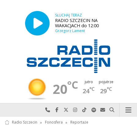
SŁUCHAJ TERAZ
RADIO SZCZECIN NA
WAKACJACH do 12:00
Grzegorz Lament
°C
jutro
pojutrze
20
°C
°C
24
29
Najlepiej po prostu do nas zadzwoń
Odwiedź nas na Facebook-u
Odwiedź nas na X
Odwiedź nas na Instagram-ie
Odwiedź nas na TikTok-u
Szukaj nas na Spotify
Wyślij do nas w
Szukaj
Radio Szczecin
»
Fonosfera
»
Reportaże