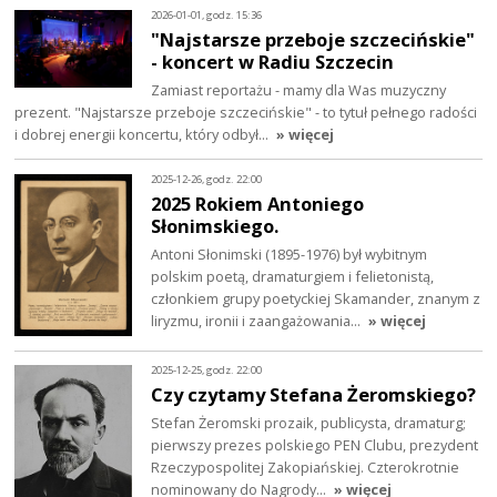
2026-01-01, godz. 15:36
"Najstarsze przeboje szczecińskie"
- koncert w Radiu Szczecin
Zamiast reportażu - mamy dla Was muzyczny
prezent. "Najstarsze przeboje szczecińskie" - to tytuł pełnego radości
i dobrej energii koncertu, który odbył…
» więcej
2025-12-26, godz. 22:00
2025 Rokiem Antoniego
Słonimskiego.
Antoni Słonimski (1895-1976) był wybitnym
polskim poetą, dramaturgiem i felietonistą,
członkiem grupy poetyckiej Skamander, znanym z
liryzmu, ironii i zaangażowania…
» więcej
2025-12-25, godz. 22:00
Czy czytamy Stefana Żeromskiego?
Stefan Żeromski prozaik, publicysta, dramaturg;
pierwszy prezes polskiego PEN Clubu, prezydent
Rzeczypospolitej Zakopiańskiej. Czterokrotnie
nominowany do Nagrody…
» więcej