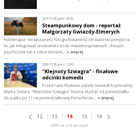
2025-12-30, godz. 06:00
Steampunkowy dom - reportaż
Małgorzaty Gwiazdy-Elmerych
Fototerapia - terapia przez fotografowanie to ich autorski pomysł na
to, jak integrować środowisko osób niepełnosprawnych, chorych
psychicznie lub z zaburzeniami…
» więcej
2025-12-28, godz. 12:00
"Klejnoty Szwagra" - finałowe
odcinki komedii
Przed nami finałowe odcinki komedii kryminalnej
Marka Stelara. "Klejnotów Szwagra" można słuchać od poniedziałku
do piątku po 11 i w poniedziałkowej Fonosferze…
» więcej
12
13
14
15
16
2091 na 210 stronach