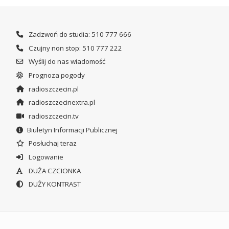
Zadzwoń do studia: 510 777 666
Czujny non stop: 510 777 222
Wyślij do nas wiadomość
Prognoza pogody
radioszczecin.pl
radioszczecinextra.pl
radioszczecin.tv
Biuletyn Informacji Publicznej
Posłuchaj teraz
Logowanie
DUŻA CZCIONKA
DUŻY KONTRAST