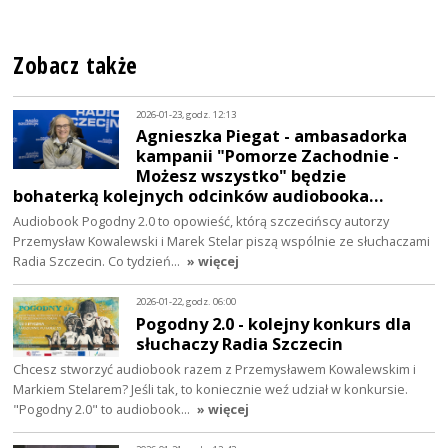
Zobacz także
2026-01-23, godz. 12:13
Agnieszka Piegat - ambasadorka
kampanii "Pomorze Zachodnie -
Możesz wszystko" będzie
bohaterką kolejnych odcinków audiobooka…
Audiobook Pogodny 2.0 to opowieść, którą szczecińscy autorzy
Przemysław Kowalewski i Marek Stelar piszą wspólnie ze słuchaczami
Radia Szczecin. Co tydzień…
» więcej
2026-01-22, godz. 06:00
Pogodny 2.0 - kolejny konkurs dla
słuchaczy Radia Szczecin
Chcesz stworzyć audiobook razem z Przemysławem Kowalewskim i
Markiem Stelarem? Jeśli tak, to koniecznie weź udział w konkursie.
"Pogodny 2.0" to audiobook…
» więcej