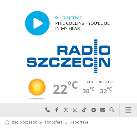
SŁUCHAJ TERAZ
PHIL COLLINS - YOU'LL BE
IN MY HEART
°C
jutro
pojutrze
22
°C
°C
30
32
Najlepiej po prostu do nas zadzwoń
Odwiedź nas na Facebook-u
Odwiedź nas na X
Odwiedź nas na Instagram-ie
Odwiedź nas na TikTok-u
Szukaj nas na Spotify
Wyślij do nas w
Szukaj
Radio Szczecin
»
Fonosfera
»
Reportaże