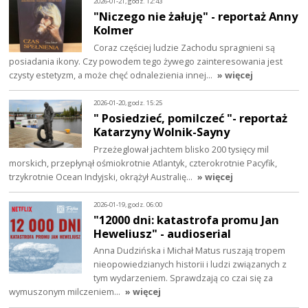
2026-01-21, godz. 12:43
"Niczego nie żałuję" - reportaż Anny
Kolmer
Coraz częściej ludzie Zachodu spragnieni są
posiadania ikony. Czy powodem tego żywego zainteresowania jest
czysty estetyzm, a może chęć odnalezienia innej…
» więcej
2026-01-20, godz. 15:25
" Posiedzieć, pomilczeć "- reportaż
Katarzyny Wolnik-Sayny
Przeżeglował jachtem blisko 200 tysięcy mil
morskich, przepłynął ośmiokrotnie Atlantyk, czterokrotnie Pacyfik,
trzykrotnie Ocean Indyjski, okrążył Australię…
» więcej
2026-01-19, godz. 06:00
"12000 dni: katastrofa promu Jan
Heweliusz" - audioserial
Anna Dudzińska i Michał Matus ruszają tropem
nieopowiedzianych historii i ludzi związanych z
tym wydarzeniem. Sprawdzają co czai się za
wymuszonym milczeniem…
» więcej