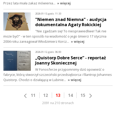
Przez lata miała zakaz mówienia…
» więcej
2026-01-13, godz. 11:33
"Niemen znad Niemna" - audycja
dokumentalna Agaty Rokickiej
"Nie zgadzam się! To niesprawiedliwe! Tak nie
może być!" - w ten sposób na wiadomość o jego śmierci 17 stycznia
2004 roku zareagował Włodzimierz Korcz…
» więcej
2026-01-12, godz. 06:00
„Quistorp Dobre Serce” - reportaż
Joanny Skoniecznej
W Fonosferze przypomnimy dziś opowieść o
fabryce, którą stworzył szczeciński przedsiębiorca i filantrop Johannes
Quistorp. Chodzi o działającą w Lubinie…
» więcej
11
12
13
14
15
2091 na 210 stronach