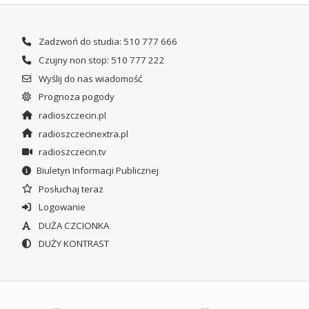
Zadzwoń do studia: 510 777 666
Czujny non stop: 510 777 222
Wyślij do nas wiadomość
Prognoza pogody
radioszczecin.pl
radioszczecinextra.pl
radioszczecin.tv
Biuletyn Informacji Publicznej
Posłuchaj teraz
Logowanie
DUŻA CZCIONKA
DUŻY KONTRAST