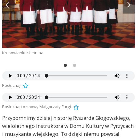
Kresowianki z Letnina
D
Posłuchaj
Posłuchaj rozmowy Małgorzaty Furgi
Przypomnimy dzisiaj historię Ryszarda Głogowskiego,
wieloletniego instruktora w Domu Kultury w Pyrzycach
i muzykanta wiejskiego. To dzięki niemu powstał