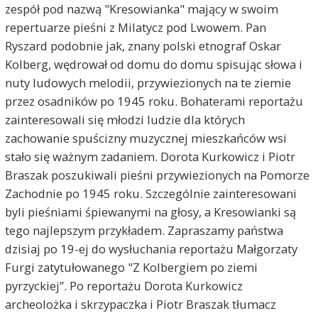
zespół pod nazwą "Kresowianka" mający w swoim
repertuarze pieśni z Milatycz pod Lwowem. Pan
Ryszard podobnie jak, znany polski etnograf Oskar
Kolberg, wędrował od domu do domu spisując słowa i
nuty ludowych melodii, przywiezionych na te ziemie
przez osadników po 1945 roku. Bohaterami reportażu
zainteresowali się młodzi ludzie dla których
zachowanie spuścizny muzycznej mieszkańców wsi
stało się ważnym zadaniem. Dorota Kurkowicz i Piotr
Braszak poszukiwali pieśni przywiezionych na Pomorze
Zachodnie po 1945 roku. Szczególnie zainteresowani
byli pieśniami śpiewanymi na głosy, a Kresowianki są
tego najlepszym przykładem. Zapraszamy państwa
dzisiaj po 19-ej do wysłuchania reportażu Małgorzaty
Furgi zatytułowanego "Z Kolbergiem po ziemi
pyrzyckiej”. Po reportażu Dorota Kurkowicz
archeolożka i skrzypaczka i Piotr Braszak tłumacz