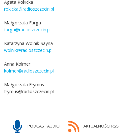
Agata Rokicka
rokicka@radioszczecin.pl
Małgorzata Furga
furga@radioszczecin.pl
Katarzyna Wolnik-Sayna
wolnik@radioszczecin.pl
Anna Kolmer
kolmer@radioszczecin.pl
Małgorzata Frymus
frymus@radioszczecin.pl
PODCAST AUDIO
AKTUALNOŚCI RSS