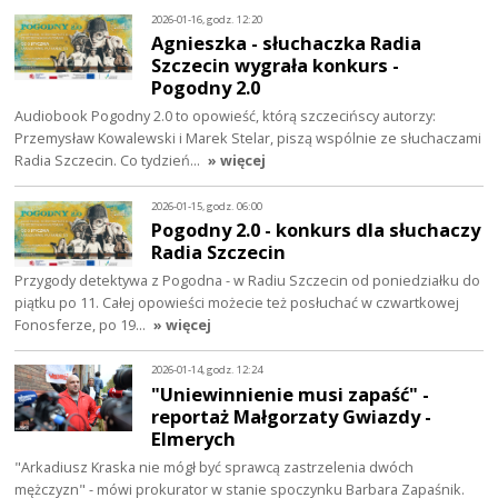
2026-01-16, godz. 12:20
Agnieszka - słuchaczka Radia
Szczecin wygrała konkurs -
Pogodny 2.0
Audiobook Pogodny 2.0 to opowieść, którą szczecińscy autorzy:
Przemysław Kowalewski i Marek Stelar, piszą wspólnie ze słuchaczami
Radia Szczecin. Co tydzień…
» więcej
2026-01-15, godz. 06:00
Pogodny 2.0 - konkurs dla słuchaczy
Radia Szczecin
Przygody detektywa z Pogodna - w Radiu Szczecin od poniedziałku do
piątku po 11. Całej opowieści możecie też posłuchać w czwartkowej
Fonosferze, po 19…
» więcej
2026-01-14, godz. 12:24
"Uniewinnienie musi zapaść" -
reportaż Małgorzaty Gwiazdy -
Elmerych
"Arkadiusz Kraska nie mógł być sprawcą zastrzelenia dwóch
mężczyzn" - mówi prokurator w stanie spoczynku Barbara Zapaśnik.