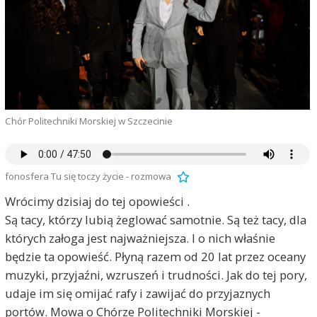
Chór Politechniki Morskiej w Szczecinie
fonosfera Tu się toczy życie - rozmowa
Wrócimy dzisiaj do tej opowieści .
Są tacy, którzy lubią żeglować samotnie. Są też tacy, dla
których załoga jest najważniejsza. I o nich właśnie
będzie ta opowieść. Płyną razem od 20 lat przez oceany
muzyki, przyjaźni, wzruszeń i trudności. Jak do tej pory,
udaje im się omijać rafy i zawijać do przyjaznych
portów. Mowa o Chórze Politechniki Morskiej -