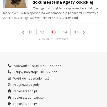
dokumentalna Agaty Rokickiej
"Nie zgadzam się! To niesprawiedliwe! Tak nie
może być!" - w ten sposób na wiadomość o jego śmierci 17 stycznia
2004 roku zareagował Włodzimierz Korcz…
» więcej
11
12
13
14
15
2092 na 210 stronach
Zadzwoń do studia: 510 777 666
Czujny non stop: 510 777 222
Wyślij do nas wiadomość
Prognoza pogody
radioszczecin.pl
radioszczecinextra.pl
radioszczecin.tv