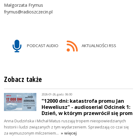
Małgorzata Frymus
frymus@radioszczecin.pl
PODCAST AUDIO
AKTUALNOŚCI RSS
Zobacz także
2026-01-26, godz. 06:00
"12000 dni: katastrofa promu Jan
Heweliusz" - audioserial Odcinek 1:
Dzień, w którym przewrócił się prom
Anna Dudzińska i Michał Matus ruszają tropem nieopowiedzianych
historii i ludzi związanych z tym wydarzeniem. Sprawdzają co czai się
za wymuszonym milczeniem…
» więcej