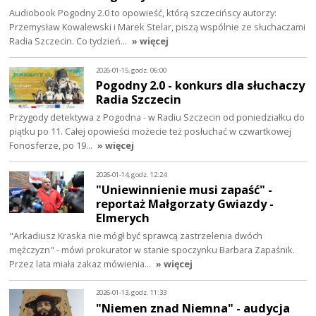
Audiobook Pogodny 2.0 to opowieść, którą szczecińscy autorzy:
Przemysław Kowalewski i Marek Stelar, piszą wspólnie ze słuchaczami
Radia Szczecin. Co tydzień…
» więcej
2026-01-15, godz. 06:00
Pogodny 2.0 - konkurs dla słuchaczy
Radia Szczecin
Przygody detektywa z Pogodna - w Radiu Szczecin od poniedziałku do
piątku po 11. Całej opowieści możecie też posłuchać w czwartkowej
Fonosferze, po 19…
» więcej
2026-01-14, godz. 12:24
"Uniewinnienie musi zapaść" -
reportaż Małgorzaty Gwiazdy -
Elmerych
"Arkadiusz Kraska nie mógł być sprawcą zastrzelenia dwóch
mężczyzn" - mówi prokurator w stanie spoczynku Barbara Zapaśnik.
Przez lata miała zakaz mówienia…
» więcej
2026-01-13, godz. 11:33
"Niemen znad Niemna" - audycja