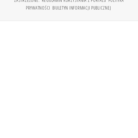
ZASTRZEŻONE.
REGULAMIN KORZYSTANIA Z PORTALU
POLITYKA
PRYWATNOŚCI
BIULETYN INFORMACJI PUBLICZNEJ