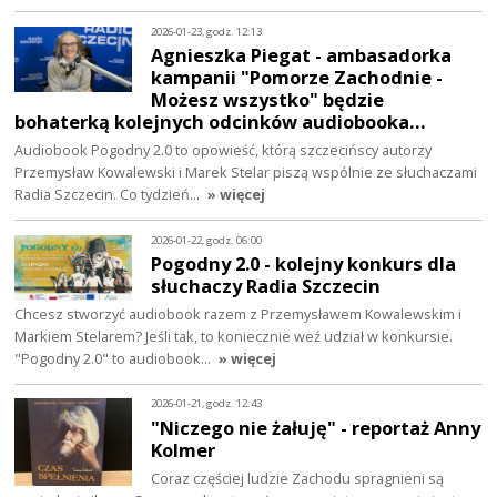
2026-01-23, godz. 12:13
Agnieszka Piegat - ambasadorka
kampanii "Pomorze Zachodnie -
Możesz wszystko" będzie
bohaterką kolejnych odcinków audiobooka…
Audiobook Pogodny 2.0 to opowieść, którą szczecińscy autorzy
Przemysław Kowalewski i Marek Stelar piszą wspólnie ze słuchaczami
Radia Szczecin. Co tydzień…
» więcej
2026-01-22, godz. 06:00
Pogodny 2.0 - kolejny konkurs dla
słuchaczy Radia Szczecin
Chcesz stworzyć audiobook razem z Przemysławem Kowalewskim i
Markiem Stelarem? Jeśli tak, to koniecznie weź udział w konkursie.
"Pogodny 2.0" to audiobook…
» więcej
2026-01-21, godz. 12:43
"Niczego nie żałuję" - reportaż Anny
Kolmer
Coraz częściej ludzie Zachodu spragnieni są