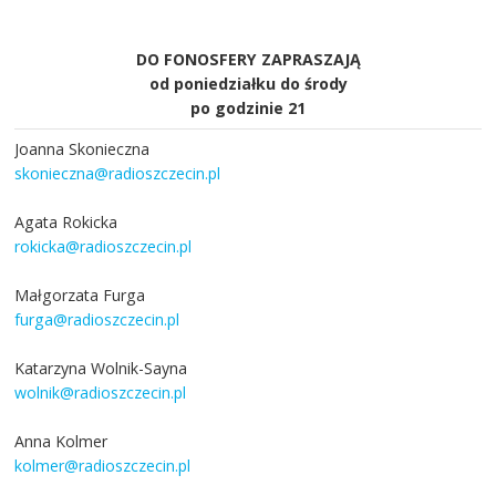
DO FONOSFERY ZAPRASZAJĄ
od poniedziałku do środy
po godzinie 21
Joanna Skonieczna
skonieczna@radioszczecin.pl
Agata Rokicka
rokicka@radioszczecin.pl
Małgorzata Furga
furga@radioszczecin.pl
Katarzyna Wolnik-Sayna
wolnik@radioszczecin.pl
Anna Kolmer
kolmer@radioszczecin.pl