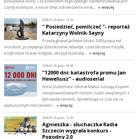
posiadania ikony. Czy powodem tego żywego zainteresowania jest
czysty estetyzm, a może chęć odnalezienia innej…
» więcej
2026-01-20, godz. 15:25
" Posiedzieć, pomilczeć "- reportaż
Katarzyny Wolnik-Sayny
Przeżeglował jachtem blisko 200 tysięcy mil
morskich, przepłynął ośmiokrotnie Atlantyk, czterokrotnie Pacyfik,
trzykrotnie Ocean Indyjski, okrążył Australię…
» więcej
2026-01-19, godz. 06:00
"12000 dni: katastrofa promu Jan
Heweliusz" - audioserial
Anna Dudzińska i Michał Matus ruszają tropem
nieopowiedzianych historii i ludzi związanych z
tym wydarzeniem. Sprawdzają co czai się za
wymuszonym milczeniem…
» więcej
2026-01-16, godz. 12:20
Agnieszka - słuchaczka Radia
Szczecin wygrała konkurs -
Pogodny 2.0