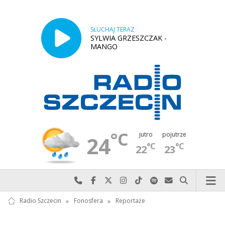
SŁUCHAJ TERAZ
SYLWIA GRZESZCZAK -
MANGO
°C
jutro
pojutrze
24
°C
°C
22
23
Najlepiej po prostu do nas zadzwoń
Odwiedź nas na Facebook-u
Odwiedź nas na X
Odwiedź nas na Instagram-ie
Odwiedź nas na TikTok-u
Szukaj nas na Spotify
Wyślij do nas w
Szukaj
Radio Szczecin
»
Fonosfera
»
Reportaże