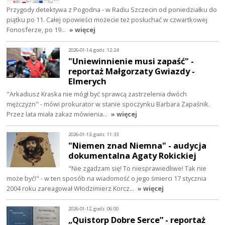
Przygody detektywa z Pogodna - w Radiu Szczecin od poniedziałku do
piątku po 11. Całej opowieści możecie też posłuchać w czwartkowej
Fonosferze, po 19…
» więcej
2026-01-14, godz. 12:24
"Uniewinnienie musi zapaść" -
reportaż Małgorzaty Gwiazdy -
Elmerych
"Arkadiusz Kraska nie mógł być sprawcą zastrzelenia dwóch
mężczyzn" - mówi prokurator w stanie spoczynku Barbara Zapaśnik.
Przez lata miała zakaz mówienia…
» więcej
2026-01-13, godz. 11:33
"Niemen znad Niemna" - audycja
dokumentalna Agaty Rokickiej
"Nie zgadzam się! To niesprawiedliwe! Tak nie
może być!" - w ten sposób na wiadomość o jego śmierci 17 stycznia
2004 roku zareagował Włodzimierz Korcz…
» więcej
2026-01-12, godz. 06:00
„Quistorp Dobre Serce” - reportaż