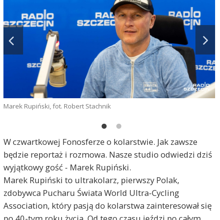
Marek Rupiński, fot. Robert Stachnik
W czwartkowej Fonosferze o kolarstwie. Jak zawsze
będzie reportaż i rozmowa. Nasze studio odwiedzi dziś
wyjątkowy gość - Marek Rupiński.
Marek Rupiński to ultrakolarz, pierwszy Polak,
zdobywca Pucharu Świata World Ultra-Cycling
f
Association, który pasją do kolarstwa zainteresował się
po 40-tym roku życia. Od tego czasu jeździ po całym