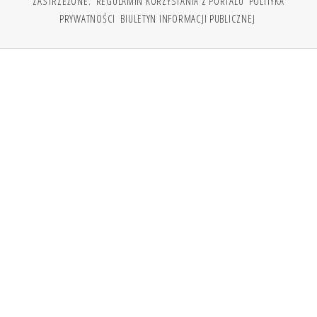
ZASTRZEŻONE.
REGULAMIN KORZYSTANIA Z PORTALU
POLITYKA
PRYWATNOŚCI
BIULETYN INFORMACJI PUBLICZNEJ