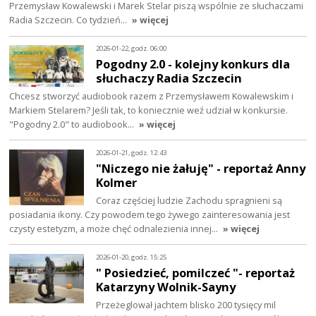
Przemysław Kowalewski i Marek Stelar piszą wspólnie ze słuchaczami
Radia Szczecin. Co tydzień…
» więcej
2026-01-22, godz. 06:00
Pogodny 2.0 - kolejny konkurs dla
słuchaczy Radia Szczecin
Chcesz stworzyć audiobook razem z Przemysławem Kowalewskim i
Markiem Stelarem? Jeśli tak, to koniecznie weź udział w konkursie.
"Pogodny 2.0" to audiobook…
» więcej
2026-01-21, godz. 12:43
"Niczego nie żałuję" - reportaż Anny
Kolmer
Coraz częściej ludzie Zachodu spragnieni są
posiadania ikony. Czy powodem tego żywego zainteresowania jest
czysty estetyzm, a może chęć odnalezienia innej…
» więcej
2026-01-20, godz. 15:25
" Posiedzieć, pomilczeć "- reportaż
Katarzyny Wolnik-Sayny
Przeżeglował jachtem blisko 200 tysięcy mil