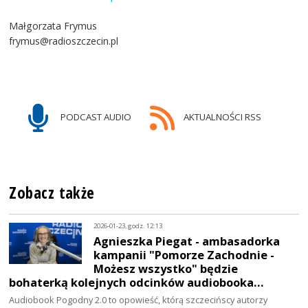
Małgorzata Frymus
frymus@radioszczecin.pl
PODCAST AUDIO
AKTUALNOŚCI RSS
Zobacz także
2026-01-23, godz. 12:13
Agnieszka Piegat - ambasadorka
kampanii "Pomorze Zachodnie -
Możesz wszystko" będzie
bohaterką kolejnych odcinków audiobooka…
Audiobook Pogodny 2.0 to opowieść, którą szczecińscy autorzy