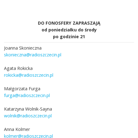
DO FONOSFERY ZAPRASZAJĄ
od poniedziałku do środy
po godzinie 21
Joanna Skonieczna
skonieczna@radioszczecin.pl
Agata Rokicka
rokicka@radioszczecin.pl
Małgorzata Furga
furga@radioszczecin.pl
Katarzyna Wolnik-Sayna
wolnik@radioszczecin.pl
Anna Kolmer
kolmer@radioszczecin.pl