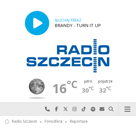
SŁUCHAJ TERAZ
BRANDY - TURN IT UP
°C
jutro
pojutrze
16
°C
°C
30
32
Najlepiej po prostu do nas zadzwoń
Odwiedź nas na Facebook-u
Odwiedź nas na X
Odwiedź nas na Instagram-ie
Odwiedź nas na TikTok-u
Szukaj nas na Spotify
Wyślij do nas w
Szukaj
Radio Szczecin
»
Fonosfera
»
Reportaże