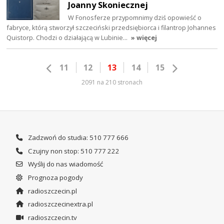
Joanny Skoniecznej
W Fonosferze przypomnimy dziś opowieść o
fabryce, którą stworzył szczeciński przedsiębiorca i filantrop Johannes
Quistorp. Chodzi o działającą w Lubinie…
» więcej
11
12
13
14
15
2091 na 210 stronach
Zadzwoń do studia: 510 777 666
Czujny non stop: 510 777 222
Wyślij do nas wiadomość
Prognoza pogody
radioszczecin.pl
radioszczecinextra.pl
radioszczecin.tv