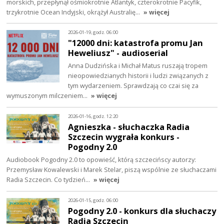
morskich, przepłynął ośmiokrotnie Atlantyk, czterokrotnie Pacyfik,
trzykrotnie Ocean Indyjski, okrążył Australię…
» więcej
2026-01-19, godz. 06:00
"12000 dni: katastrofa promu Jan
Heweliusz" - audioserial
Anna Dudzińska i Michał Matus ruszają tropem
nieopowiedzianych historii i ludzi związanych z
tym wydarzeniem. Sprawdzają co czai się za
wymuszonym milczeniem…
» więcej
2026-01-16, godz. 12:20
Agnieszka - słuchaczka Radia
Szczecin wygrała konkurs -
Pogodny 2.0
Audiobook Pogodny 2.0 to opowieść, którą szczecińscy autorzy:
Przemysław Kowalewski i Marek Stelar, piszą wspólnie ze słuchaczami
Radia Szczecin. Co tydzień…
» więcej
2026-01-15, godz. 06:00
Pogodny 2.0 - konkurs dla słuchaczy
Radia Szczecin