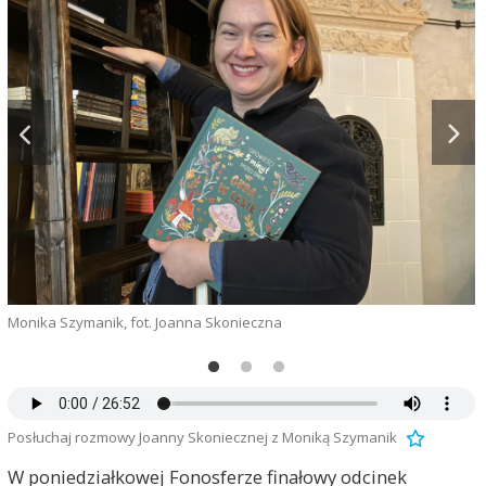
Monika Szymanik, fot. Joanna Skonieczna
L
Posłuchaj rozmowy Joanny Skoniecznej z Moniką Szymanik
W poniedziałkowej Fonosferze finałowy odcinek