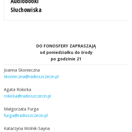
Audiobooki
Słuchowiska
DO FONOSFERY ZAPRASZAJĄ
od poniedziałku do środy
po godzinie 21
Joanna Skonieczna
skonieczna@radioszczecin.pl
Agata Rokicka
rokicka@radioszczecin.pl
Małgorzata Furga
furga@radioszczecin.pl
Katarzyna Wolnik-Sayna