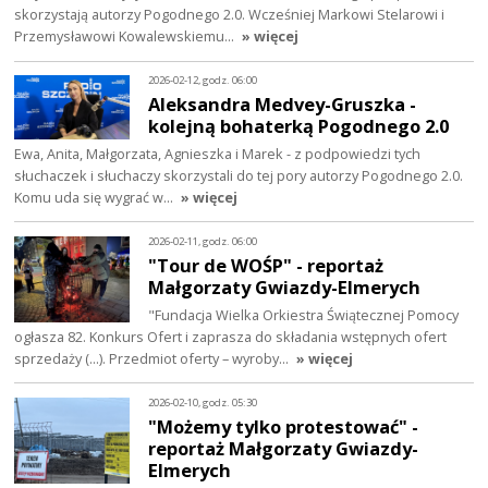
skorzystają autorzy Pogodnego 2.0. Wcześniej Markowi Stelarowi i
Przemysławowi Kowalewskiemu…
» więcej
2026-02-12, godz. 06:00
Aleksandra Medvey-Gruszka -
kolejną bohaterką Pogodnego 2.0
Ewa, Anita, Małgorzata, Agnieszka i Marek - z podpowiedzi tych
słuchaczek i słuchaczy skorzystali do tej pory autorzy Pogodnego 2.0.
Komu uda się wygrać w…
» więcej
2026-02-11, godz. 06:00
"Tour de WOŚP" - reportaż
Małgorzaty Gwiazdy-Elmerych
"Fundacja Wielka Orkiestra Świątecznej Pomocy
ogłasza 82. Konkurs Ofert i zaprasza do składania wstępnych ofert
sprzedaży (...). Przedmiot oferty – wyroby…
» więcej
2026-02-10, godz. 05:30
"Możemy tylko protestować" -
reportaż Małgorzaty Gwiazdy-
Elmerych