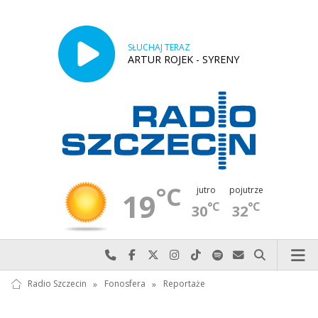
SŁUCHAJ TERAZ
ARTUR ROJEK - SYRENY
°C
jutro
pojutrze
19
°C
°C
30
32
Najlepiej po prostu do nas zadzwoń
Odwiedź nas na Facebook-u
Odwiedź nas na X
Odwiedź nas na Instagram-ie
Odwiedź nas na TikTok-u
Szukaj nas na Spotify
Wyślij do nas w
Szukaj
Radio Szczecin
»
Fonosfera
»
Reportaże