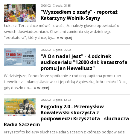
2026-02-17, godz. 05:35
"Wyszedłem z szafy" - reportaż
Katarzyny Wolnik-Sayny
Łukasz. Teraz chce mówić - uważa, że należy głośno opowiadać o
swoich doświadczeniach. Chwilami zamienia się w dzielnego
"edukatora", który chce, by…
» więcej
2026-02-16, godz. 05:00
"A On nadal jest" - 4 odcinek
audioserialu "12000 dni: katastrofa
promu Jan Heweliusz"
W dzisiejszej Fonosferze spotkanie z rodziną kapitana promu Jan
Heweliusz - Jolantą Ułasiewicz i jej córką Agnieszką, która miała 13 lat,
gdy doszło do…
» więcej
2026-02-13, godz. 12:23
Pogodny 2.0 - Przemysław
Kowalewski skorzysta z
podpowiedzi Krzysztofa - słuchacza
Radia Szczecin
Krzysztof to kolejny słuchacz Radia Szczecin z którego podpowiedzi