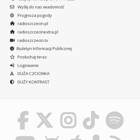
Wyślij do nas wiadomość
Prognoza pogody
radioszczecin.pl
radioszczecinextra.pl
radioszczecin.tv
Biuletyn Informacji Publicznej
Posłuchaj teraz
Logowanie
DUŻA CZCIONKA
DUŻY KONTRAST