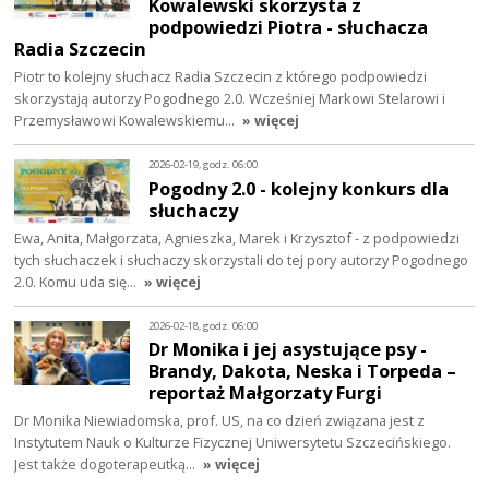
Kowalewski skorzysta z
podpowiedzi Piotra - słuchacza
Radia Szczecin
Piotr to kolejny słuchacz Radia Szczecin z którego podpowiedzi
skorzystają autorzy Pogodnego 2.0. Wcześniej Markowi Stelarowi i
Przemysławowi Kowalewskiemu…
» więcej
2026-02-19, godz. 06:00
Pogodny 2.0 - kolejny konkurs dla
słuchaczy
Ewa, Anita, Małgorzata, Agnieszka, Marek i Krzysztof - z podpowiedzi
tych słuchaczek i słuchaczy skorzystali do tej pory autorzy Pogodnego
2.0. Komu uda się…
» więcej
2026-02-18, godz. 06:00
Dr Monika i jej asystujące psy -
Brandy, Dakota, Neska i Torpeda –
reportaż Małgorzaty Furgi
Dr Monika Niewiadomska, prof. US, na co dzień związana jest z
Instytutem Nauk o Kulturze Fizycznej Uniwersytetu Szczecińskiego.
Jest także dogoterapeutką…
» więcej