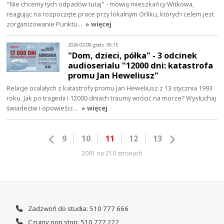
"Nie chcemy tych odpadów tutaj" - mówią mieszkańcy Witkowa,
reagując na rozpoczęte prace przy lokalnym Orliku, których celem jest
zorganizowanie Punktu…
» więcej
2026-02-09, godz. 06:15
"Dom, dzieci, półka" - 3 odcinek
audioserialu "12000 dni: katastrofa
promu Jan Heweliusz"
Relacje ocalałych z katastrofy promu Jan Heweliusz z 13 stycznia 1993
roku. Jak po tragedii i 12000 dniach traumy wrócić na morze? Wysłuchaj
świadectw i opowieści:…
» więcej
9
10
11
12
13
2091 na 210 stronach
Zadzwoń do studia: 510 777 666
Czujny non stop: 510 777 222