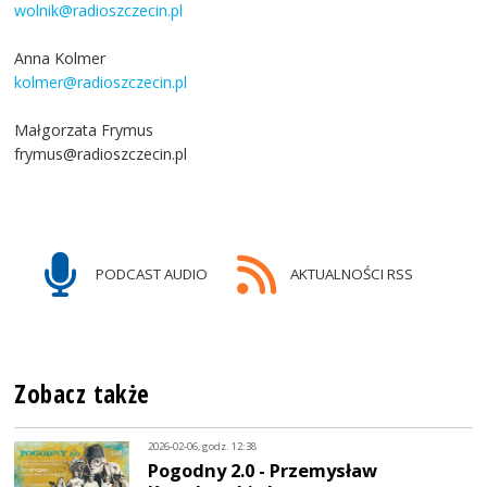
wolnik@radioszczecin.pl
Anna Kolmer
kolmer@radioszczecin.pl
Małgorzata Frymus
frymus@radioszczecin.pl
PODCAST AUDIO
AKTUALNOŚCI RSS
Zobacz także
2026-02-06, godz. 12:38
Pogodny 2.0 - Przemysław