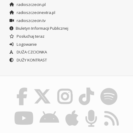
radioszczecin.pl
radioszczecinextra.pl
radioszczecin.tv
Biuletyn Informacji Publicznej
Posłuchaj teraz
Logowanie
DUŻA CZCIONKA
DUŻY KONTRAST