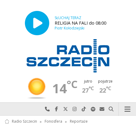
SŁUCHAJ TERAZ
RELIGIA NA FALI do 08:00
Piotr Kołodziejski
°C
jutro
pojutrze
14
°C
°C
27
22
Najlepiej po prostu do nas zadzwoń
Odwiedź nas na Facebook-u
Odwiedź nas na X
Odwiedź nas na Instagram-ie
Odwiedź nas na TikTok-u
Szukaj nas na Spotify
Wyślij do nas w
Szukaj
Radio Szczecin
»
Fonosfera
»
Reportaże