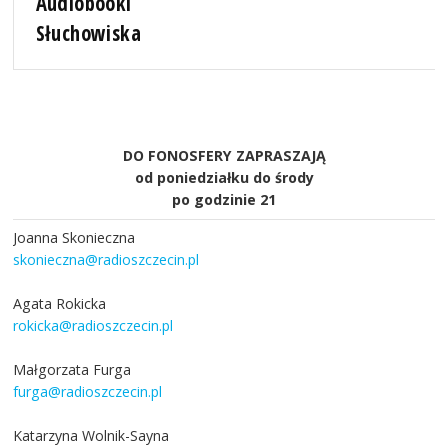
Audiobooki
Słuchowiska
DO FONOSFERY ZAPRASZAJĄ
od poniedziałku do środy
po godzinie 21
Joanna Skonieczna
skonieczna@radioszczecin.pl
Agata Rokicka
rokicka@radioszczecin.pl
Małgorzata Furga
furga@radioszczecin.pl
Katarzyna Wolnik-Sayna