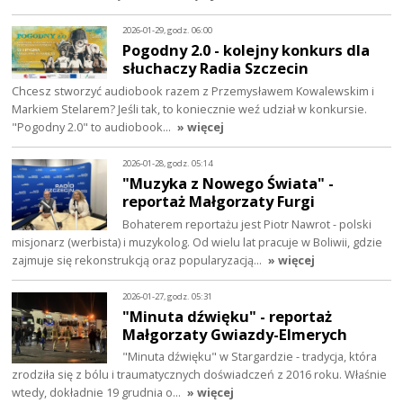
2026-01-29, godz. 06:00
Pogodny 2.0 - kolejny konkurs dla
słuchaczy Radia Szczecin
Chcesz stworzyć audiobook razem z Przemysławem Kowalewskim i
Markiem Stelarem? Jeśli tak, to koniecznie weź udział w konkursie.
"Pogodny 2.0" to audiobook…
» więcej
2026-01-28, godz. 05:14
"Muzyka z Nowego Świata" -
reportaż Małgorzaty Furgi
Bohaterem reportażu jest Piotr Nawrot - polski
misjonarz (werbista) i muzykolog. Od wielu lat pracuje w Boliwii, gdzie
zajmuje się rekonstrukcją oraz popularyzacją…
» więcej
2026-01-27, godz. 05:31
"Minuta dźwięku" - reportaż
Małgorzaty Gwiazdy-Elmerych
"Minuta dźwięku" w Stargardzie - tradycja, która
zrodziła się z bólu i traumatycznych doświadczeń z 2016 roku. Właśnie
wtedy, dokładnie 19 grudnia o…
» więcej