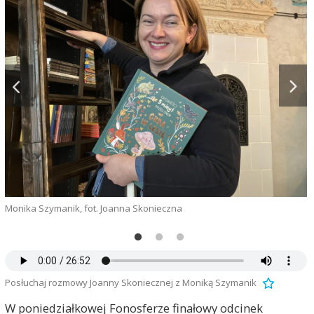
Monika Szymanik, fot. Joanna Skonieczna
L
Posłuchaj rozmowy Joanny Skoniecznej z Moniką Szymanik
W poniedziałkowej Fonosferze finałowy odcinek