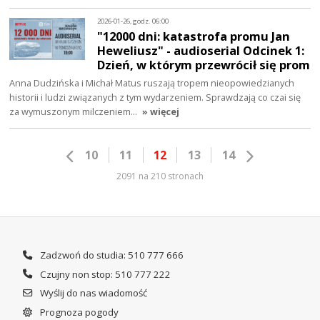
2026-01-26, godz. 06:00
"12000 dni: katastrofa promu Jan
Heweliusz" - audioserial Odcinek 1:
Dzień, w którym przewrócił się prom
Anna Dudzińska i Michał Matus ruszają tropem nieopowiedzianych
historii i ludzi związanych z tym wydarzeniem. Sprawdzają co czai się
za wymuszonym milczeniem…
» więcej
10
11
12
13
14
2091 na 210 stronach
Zadzwoń do studia: 510 777 666
Czujny non stop: 510 777 222
Wyślij do nas wiadomość
Prognoza pogody