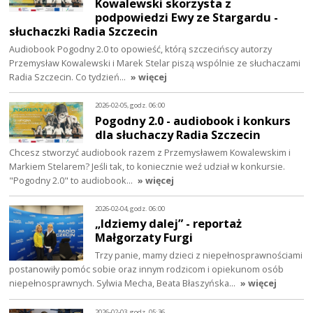
Kowalewski skorzysta z
podpowiedzi Ewy ze Stargardu -
słuchaczki Radia Szczecin
Audiobook Pogodny 2.0 to opowieść, którą szczecińscy autorzy
Przemysław Kowalewski i Marek Stelar piszą wspólnie ze słuchaczami
Radia Szczecin. Co tydzień…
» więcej
2026-02-05, godz. 06:00
Pogodny 2.0 - audiobook i konkurs
dla słuchaczy Radia Szczecin
Chcesz stworzyć audiobook razem z Przemysławem Kowalewskim i
Markiem Stelarem? Jeśli tak, to koniecznie weź udział w konkursie.
"Pogodny 2.0" to audiobook…
» więcej
2026-02-04, godz. 06:00
„Idziemy dalej” - reportaż
Małgorzaty Furgi
Trzy panie, mamy dzieci z niepełnosprawnościami
postanowiły pomóc sobie oraz innym rodzicom i opiekunom osób
niepełnosprawnych. Sylwia Mecha, Beata Błaszyńska…
» więcej
2026-02-03, godz. 05:36