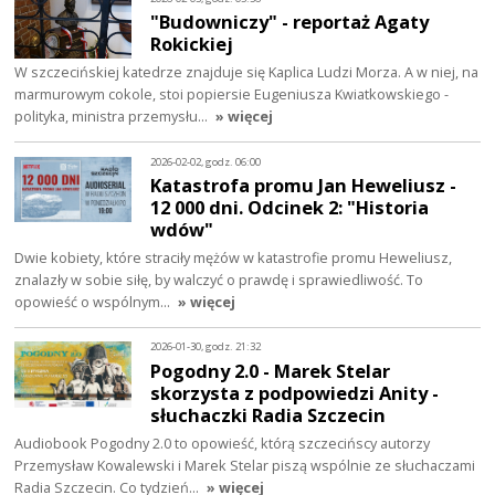
"Budowniczy" - reportaż Agaty
Rokickiej
W szczecińskiej katedrze znajduje się Kaplica Ludzi Morza. A w niej, na
marmurowym cokole, stoi popiersie Eugeniusza Kwiatkowskiego -
polityka, ministra przemysłu…
» więcej
2026-02-02, godz. 06:00
Katastrofa promu Jan Heweliusz -
12 000 dni. Odcinek 2: "Historia
wdów"
Dwie kobiety, które straciły mężów w katastrofie promu Heweliusz,
znalazły w sobie siłę, by walczyć o prawdę i sprawiedliwość. To
opowieść o wspólnym…
» więcej
2026-01-30, godz. 21:32
Pogodny 2.0 - Marek Stelar
skorzysta z podpowiedzi Anity -
słuchaczki Radia Szczecin
Audiobook Pogodny 2.0 to opowieść, którą szczecińscy autorzy
Przemysław Kowalewski i Marek Stelar piszą wspólnie ze słuchaczami
Radia Szczecin. Co tydzień…
» więcej