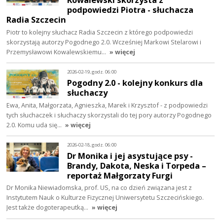
podpowiedzi Piotra - słuchacza
Radia Szczecin
Piotr to kolejny słuchacz Radia Szczecin z którego podpowiedzi
skorzystają autorzy Pogodnego 2.0. Wcześniej Markowi Stelarowi i
Przemysławowi Kowalewskiemu…
» więcej
2026-02-19, godz. 06:00
Pogodny 2.0 - kolejny konkurs dla
słuchaczy
Ewa, Anita, Małgorzata, Agnieszka, Marek i Krzysztof - z podpowiedzi
tych słuchaczek i słuchaczy skorzystali do tej pory autorzy Pogodnego
2.0. Komu uda się…
» więcej
2026-02-18, godz. 06:00
Dr Monika i jej asystujące psy -
Brandy, Dakota, Neska i Torpeda –
reportaż Małgorzaty Furgi
Dr Monika Niewiadomska, prof. US, na co dzień związana jest z
Instytutem Nauk o Kulturze Fizycznej Uniwersytetu Szczecińskiego.
Jest także dogoterapeutką…
» więcej