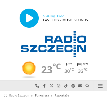
SŁUCHAJ TERAZ
FAST BOY - MUSIC SOUNDS
°C
jutro
pojutrze
23
°C
°C
30
32
Najlepiej po prostu do nas zadzwoń
Odwiedź nas na Facebook-u
Odwiedź nas na X
Odwiedź nas na Instagram-ie
Odwiedź nas na TikTok-u
Szukaj nas na Spotify
Wyślij do nas w
Szukaj
Radio Szczecin
»
Fonosfera
»
Reportaże