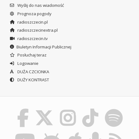
Wyślij do nas wiadomość
Prognoza pogody
radioszczecin.pl
radioszczecinextra.pl
radioszczecin.tv
Biuletyn Informacji Publicznej
Posłuchaj teraz
Logowanie
DUŻA CZCIONKA
DUŻY KONTRAST