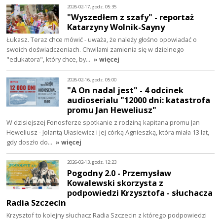
2026-02-17, godz. 05:35
"Wyszedłem z szafy" - reportaż
Katarzyny Wolnik-Sayny
Łukasz. Teraz chce mówić - uważa, że należy głośno opowiadać o
swoich doświadczeniach. Chwilami zamienia się w dzielnego
"edukatora", który chce, by…
» więcej
2026-02-16, godz. 05:00
"A On nadal jest" - 4 odcinek
audioserialu "12000 dni: katastrofa
promu Jan Heweliusz"
W dzisiejszej Fonosferze spotkanie z rodziną kapitana promu Jan
Heweliusz - Jolantą Ułasiewicz i jej córką Agnieszką, która miała 13 lat,
gdy doszło do…
» więcej
2026-02-13, godz. 12:23
Pogodny 2.0 - Przemysław
Kowalewski skorzysta z
podpowiedzi Krzysztofa - słuchacza
Radia Szczecin
Krzysztof to kolejny słuchacz Radia Szczecin z którego podpowiedzi