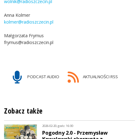
wolnik@radioszczecin.pl
Anna Kolmer
kolmer@radioszczecin.pl
Małgorzata Frymus
frymus@radioszczecin.pl
PODCAST AUDIO
AKTUALNOŚCI RSS
Zobacz także
2026-02-20, godz. 16:00
Pogodny 2.0 - Przemysław
Kowalewski skorzysta z