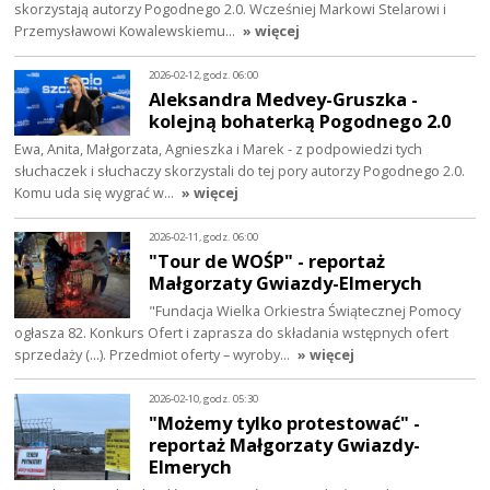
skorzystają autorzy Pogodnego 2.0. Wcześniej Markowi Stelarowi i
Przemysławowi Kowalewskiemu…
» więcej
2026-02-12, godz. 06:00
Aleksandra Medvey-Gruszka -
kolejną bohaterką Pogodnego 2.0
Ewa, Anita, Małgorzata, Agnieszka i Marek - z podpowiedzi tych
słuchaczek i słuchaczy skorzystali do tej pory autorzy Pogodnego 2.0.
Komu uda się wygrać w…
» więcej
2026-02-11, godz. 06:00
"Tour de WOŚP" - reportaż
Małgorzaty Gwiazdy-Elmerych
"Fundacja Wielka Orkiestra Świątecznej Pomocy
ogłasza 82. Konkurs Ofert i zaprasza do składania wstępnych ofert
sprzedaży (...). Przedmiot oferty – wyroby…
» więcej
2026-02-10, godz. 05:30
"Możemy tylko protestować" -
reportaż Małgorzaty Gwiazdy-
Elmerych