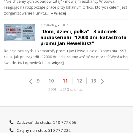
"Nie chcemy tych odpadów tutaj" - mówią mieszkańcy Witkowa,
reagując na rozpoczęte prace przy lokalnym Orliku, których celem jest
zorganizowanie Punktu…
» więcej
2026-02-09, godz. 06:15
"Dom, dzieci, półka" - 3 odcinek
audioserialu "12000 dni: katastrofa
promu Jan Heweliusz"
Relacje ocalałych z katastrofy promu Jan Heweliusz z 13 stycznia 1993
roku. Jak po tragedii i 12000 dniach traumy wrócić na morze? Wysłuchaj
świadectw i opowieści:…
» więcej
9
10
11
12
13
2091 na 210 stronach
Zadzwoń do studia: 510 777 666
Czujny non stop: 510 777 222