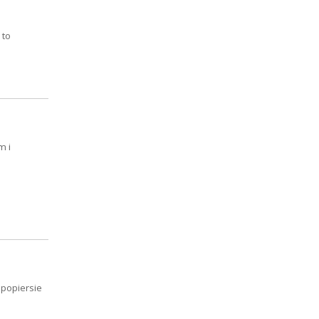
 to
m i
 popiersie