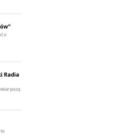
dów"
yć o
ki Radia
telar piszą
 to