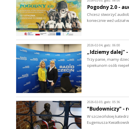
2026-02-05, godz. 06:00
Pogodny 2.0 - au
Chcesz stworzyć audiob
koniecznie weź udział 
2026-02-04, godz. 06:00
„Idziemy dalej” 
Trzy panie, mamy dziec
opiekunom osób niepeł
2026-02-03, godz. 05:36
"Budowniczy" - r
W szczecińskiej katedrz
Eugeniusza Kwiatkowski