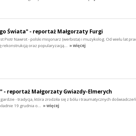
o Świata" - reportaż Małgorzaty Furgi
t Piotr Nawrot - polski misjonarz (werbista) i muzykolog. Od wielu lat pra
się rekonstrukcją oraz popularyzacją…
» więcej
" - reportaż Małgorzaty Gwiazdy-Elmerych
gardzie - tradycja, która zrodziła się z bólu i traumatycznych doświadcze
okładnie 19 grudnia o…
» więcej