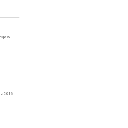
cuje w
ń z 2016