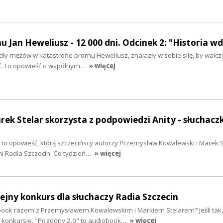
 Jan Heweliusz - 12 000 dni. Odcinek 2: "Historia w
ciły mężów w katastrofie promu Heweliusz, znalazły w sobie siłę, by walcz
ść. To opowieść o wspólnym…
» więcej
rek Stelar skorzysta z podpowiedzi Anity - słuchacz
to opowieść, którą szczecińscy autorzy Przemysław Kowalewski i Marek S
i Radia Szczecin. Co tydzień…
» więcej
lejny konkurs dla słuchaczy Radia Szczecin
ook razem z Przemysławem Kowalewskim i Markiem Stelarem? Jeśli tak,
w konkursie. "Pogodny 2.0" to audiobook…
» więcej