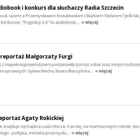
diobook i konkurs dla słuchaczy Radia Szczecin
ook razem z Przemysławem Kowalewskim i Markiem Stelarem? Jeśli tak,
w konkursie. "Pogodny 2.0" to audiobook…
» więcej
- reportaż Małgorzaty Furgi
i z niepełnosprawnościami postanowiły pomóc sobie oraz innym rodzico
nosprawnych. Sylwia Mecha, Beata Błaszyńska…
» więcej
eportaż Agaty Rokickiej
e znajduje się Kaplica Ludzi Morza. A w niej, na marmurowym cokole, stoi
ego - polityka, ministra przemysłu…
» więcej