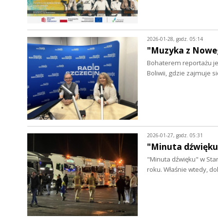
2026-01-28, godz. 05:14
"Muzyka z Noweg
Bohaterem reportażu jes
Boliwii, gdzie zajmuje 
2026-01-27, godz. 05:31
"Minuta dźwięku
"Minuta dźwięku" w Star
roku. Właśnie wtedy, d