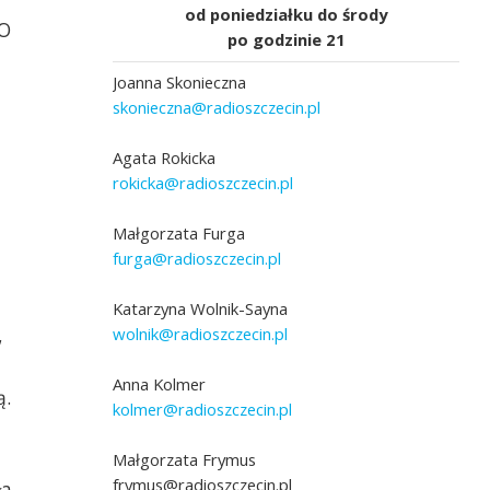
od poniedziałku do środy
 O
po godzinie 21
Joanna Skonieczna
skonieczna@radioszczecin.pl
Agata Rokicka
rokicka@radioszczecin.pl
dr inż. Agnieszka Piegat, fot. Maciej Papke
Małgorzata Furga
furga@radioszczecin.pl
łgorzata Serbin;fot z
Katarzyna Wolnik-Sayna
.Serbin
wolnik@radioszczecin.pl
,
Anna Kolmer
ą.
kolmer@radioszczecin.pl
Małgorzata Frymus
frymus@radioszczecin.pl
ła