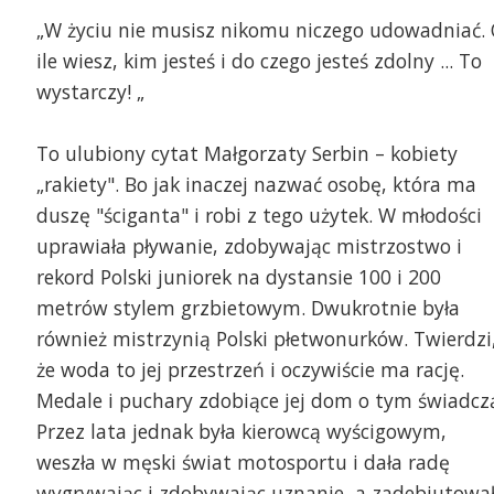
„W życiu nie musisz nikomu niczego udowadniać.
ile wiesz, kim jesteś i do czego jesteś zdolny ... To
wystarczy! „
To ulubiony cytat Małgorzaty Serbin – kobiety
„rakiety". Bo jak inaczej nazwać osobę, która ma
duszę "ściganta" i robi z tego użytek. W młodości
inż. Agnieszka Piegat, fot. Maciej Papke
uprawiała pływanie, zdobywając mistrzostwo i
rekord Polski juniorek na dystansie 100 i 200
Bohaterka reportażu Ma
metrów stylem grzbietowym. Dwukrotnie była
archiwum domowego M
również mistrzynią Polski płetwonurków. Twierdzi
że woda to jej przestrzeń i oczywiście ma rację.
Medale i puchary zdobiące jej dom o tym świadcz
Przez lata jednak była kierowcą wyścigowym,
weszła w męski świat motosportu i dała radę
wygrywając i zdobywając uznanie, a zadebiutowa