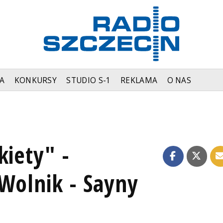
A
KONKURSY
STUDIO S-1
REKLAMA
O NAS
kiety" -
Wolnik - Sayny