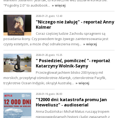
"Pogodny 2.0" to audiobook…
» więcej
2026-01-21, godz. 12:43
"Niczego nie żałuję" - reportaż Anny
Kolmer
Coraz częściej ludzie Zachodu spragnieni są
posiadania ikony. Czy powodem tego żywego zainteresowania jest
czysty estetyzm, a może chęć odnalezienia innej…
» więcej
2026-01-20, godz. 15:25
" Posiedzieć, pomilczeć "- reportaż
Katarzyny Wolnik-Sayny
Przeżeglował jachtem blisko 200 tysięcy mil
morskich, przepłynął ośmiokrotnie Atlantyk, czterokrotnie Pacyfik,
trzykrotnie Ocean Indyjski, okrążył Australię…
» więcej
2026-01-19, godz. 06:00
"12000 dni: katastrofa promu Jan
Heweliusz" - audioserial
Anna Dudzińska i Michał Matus ruszają tropem
nieopowiedzianych historii i ludzi związanych z