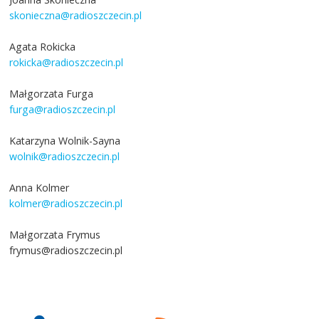
skonieczna@radioszczecin.pl
Agata Rokicka
rokicka@radioszczecin.pl
Małgorzata Furga
furga@radioszczecin.pl
Katarzyna Wolnik-Sayna
wolnik@radioszczecin.pl
Anna Kolmer
kolmer@radioszczecin.pl
Małgorzata Frymus
frymus@radioszczecin.pl