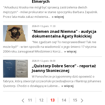
Elmerych
"Arkadiusz Kraska nie mógł być sprawcą zastrzelenia dwóch
mężczyzn" - mówi prokurator w stanie spoczynku Barbara Zapaśnik.
Przez lata miała zakaz mówienia…
» więcej
2026-01-13, godz. 11:33
"Niemen znad Niemna" - audycja
dokumentalna Agaty Rokickiej
"Nie zgadzam się! To niesprawiedliwe! Tak nie
może być!" - w ten sposób na wiadomość o jego śmierci 17 stycznia
2004 roku zareagował Włodzimierz Korcz…
» więcej
2026-01-12, godz. 06:00
„Quistorp Dobre Serce” - reportaż
Joanny Skoniecznej
W Fonosferze przypomnimy dziś opowieść o
fabryce, którą stworzył szczeciński przedsiębiorca i filantrop Johannes
Quistorp. Chodzi o działającą w Lubinie…
» więcej
11
12
13
14
15