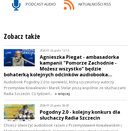
PODCAST AUDIO
AKTUALNOŚCI RSS
Zobacz także
2026-01-23, godz. 12:13
Agnieszka Piegat - ambasadorka
kampanii "Pomorze Zachodnie -
Możesz wszystko" będzie
bohaterką kolejnych odcinków audiobooka…
Audiobook Pogodny 2.0 to opowieść, którą szczecińscy autorzy
Przemysław Kowalewski i Marek Stelar piszą wspólnie ze słuchaczami
Radia Szczecin. Co tydzień…
» więcej
2026-01-22, godz. 06:00
Pogodny 2.0 - kolejny konkurs dla
słuchaczy Radia Szczecin
Chcesz stworzyć audiobook razem z Przemysławem Kowalewskim i
Markiem Stelarem? Jeśli tak, to koniecznie weź udział w konkursie.