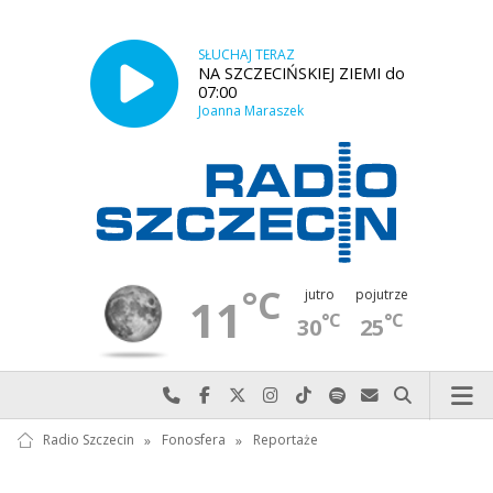
SŁUCHAJ TERAZ
NA SZCZECIŃSKIEJ ZIEMI do
07:00
Joanna Maraszek
°C
jutro
pojutrze
11
°C
°C
30
25
Najlepiej po prostu do nas zadzwoń
Odwiedź nas na Facebook-u
Odwiedź nas na X
Odwiedź nas na Instagram-ie
Odwiedź nas na TikTok-u
Szukaj nas na Spotify
Wyślij do nas w
Szukaj
Radio Szczecin
»
Fonosfera
»
Reportaże