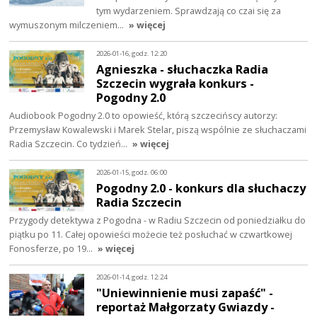
tym wydarzeniem. Sprawdzają co czai się za
wymuszonym milczeniem…
» więcej
2026-01-16, godz. 12:20
Agnieszka - słuchaczka Radia
Szczecin wygrała konkurs -
Pogodny 2.0
Audiobook Pogodny 2.0 to opowieść, którą szczecińscy autorzy:
Przemysław Kowalewski i Marek Stelar, piszą wspólnie ze słuchaczami
Radia Szczecin. Co tydzień…
» więcej
2026-01-15, godz. 06:00
Pogodny 2.0 - konkurs dla słuchaczy
Radia Szczecin
Przygody detektywa z Pogodna - w Radiu Szczecin od poniedziałku do
piątku po 11. Całej opowieści możecie też posłuchać w czwartkowej
Fonosferze, po 19…
» więcej
2026-01-14, godz. 12:24
"Uniewinnienie musi zapaść" -
reportaż Małgorzaty Gwiazdy -