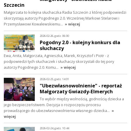
Szczecin
Małgorzata to kolejna słuchaczka Radia Szczecin z której podpowiedzi
skorzystają autorzy Pogodnego 2.0. Wcześniej Markowi Stelarowi i
Przemysławowi Kowalewskiemu…
» więcej
2026-02-26, godz. 06:00
Pogodny 2.0 - kolejny konkurs dla
słuchaczy
Ewa, Anita, Małgorzata, Agnieszka, Marek, Krzysztof i Piotr - z
podpowiedzi tych słuchaczek i słuchaczy skorzystali do tej pory
autorzy Pogodnego 2.0. Komu…
» więcej
2026-02-25, godz. 14:01
"Ubezwłasnowolnienie" - reportaż
Małgorzaty Gwiazdy-Elmerych
To wybór między wolnością, godnością dziecka a
jego bezpieczeństwem. Decyzja o rozpoczęciu procesu
prowadzącego do ubezwłasnowolnienia własnego dziecka…
»
więcej
2026-02-24, godz. 10:44