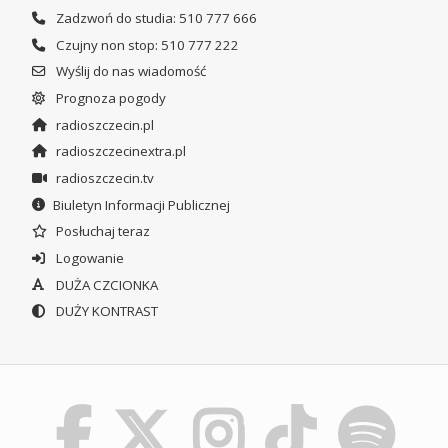
Zadzwoń do studia: 510 777 666
Czujny non stop: 510 777 222
Wyślij do nas wiadomość
Prognoza pogody
radioszczecin.pl
radioszczecinextra.pl
radioszczecin.tv
Biuletyn Informacji Publicznej
Posłuchaj teraz
Logowanie
DUŻA CZCIONKA
DUŻY KONTRAST