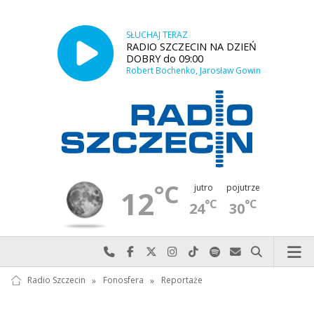
SŁUCHAJ TERAZ
RADIO SZCZECIN NA DZIEŃ
DOBRY do 09:00
Robert Bochenko, Jarosław Gowin
°C
jutro
pojutrze
12
°C
°C
24
30
Najlepiej po prostu do nas zadzwoń
Odwiedź nas na Facebook-u
Odwiedź nas na X
Odwiedź nas na Instagram-ie
Odwiedź nas na TikTok-u
Szukaj nas na Spotify
Wyślij do nas w
Szukaj
Radio Szczecin
»
Fonosfera
»
Reportaże