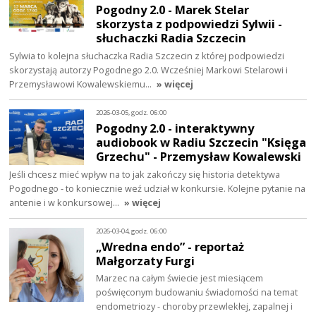
Pogodny 2.0 - Marek Stelar
skorzysta z podpowiedzi Sylwii -
słuchaczki Radia Szczecin
Sylwia to kolejna słuchaczka Radia Szczecin z której podpowiedzi
skorzystają autorzy Pogodnego 2.0. Wcześniej Markowi Stelarowi i
Przemysławowi Kowalewskiemu…
» więcej
2026-03-05, godz. 06:00
Pogodny 2.0 - interaktywny
audiobook w Radiu Szczecin "Księga
Grzechu" - Przemysław Kowalewski
Jeśli chcesz mieć wpływ na to jak zakończy się historia detektywa
Pogodnego - to koniecznie weź udział w konkursie. Kolejne pytanie na
antenie i w konkursowej…
» więcej
2026-03-04, godz. 06:00
„Wredna endo” - reportaż
Małgorzaty Furgi
Marzec na całym świecie jest miesiącem
poświęconym budowaniu świadomości na temat
endometriozy - choroby przewlekłej, zapalnej i