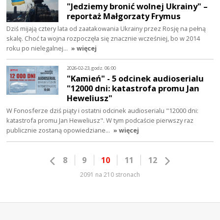
"Jedziemy bronić wolnej Ukrainy" –
reportaż Małgorzaty Frymus
Dziś mijają cztery lata od zaatakowania Ukrainy przez Rosję na pełną
skalę. Choć ta wojna rozpoczęła się znacznie wcześniej, bo w 2014
roku po nielegalnej…
» więcej
2026-02-23, godz. 06:00
"Kamień" - 5 odcinek audioserialu
"12000 dni: katastrofa promu Jan
Heweliusz"
W Fonosferze dziś piąty i ostatni odcinek audioserialu "12000 dni:
katastrofa promu Jan Heweliusz". W tym podcaście pierwszy raz
publicznie zostaną opowiedziane…
» więcej
8
9
10
11
12
2091 na 210 stronach