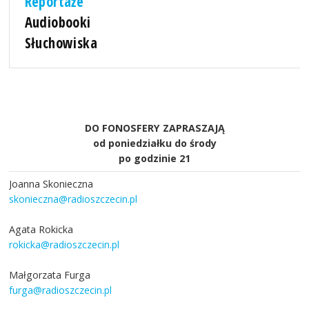
Reportaże
Audiobooki
Słuchowiska
DO FONOSFERY ZAPRASZAJĄ
od poniedziałku do środy
po godzinie 21
Joanna Skonieczna
skonieczna@radioszczecin.pl
Agata Rokicka
rokicka@radioszczecin.pl
Małgorzata Furga
furga@radioszczecin.pl