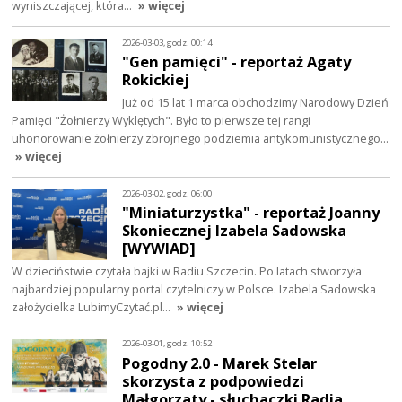
wyniszczającej, która…
» więcej
2026-03-03, godz. 00:14
"Gen pamięci" - reportaż Agaty
Rokickiej
Już od 15 lat 1 marca obchodzimy Narodowy Dzień
Pamięci "Żołnierzy Wyklętych". Było to pierwsze tej rangi
uhonorowanie żołnierzy zbrojnego podziemia antykomunistycznego…
» więcej
2026-03-02, godz. 06:00
"Miniaturzystka" - reportaż Joanny
Skoniecznej Izabela Sadowska
[WYWIAD]
W dzieciństwie czytała bajki w Radiu Szczecin. Po latach stworzyła
najbardziej popularny portal czytelniczy w Polsce. Izabela Sadowska
założycielka LubimyCzytać.pl…
» więcej
2026-03-01, godz. 10:52
Pogodny 2.0 - Marek Stelar
skorzysta z podpowiedzi
Małgorzaty - słuchaczki Radia