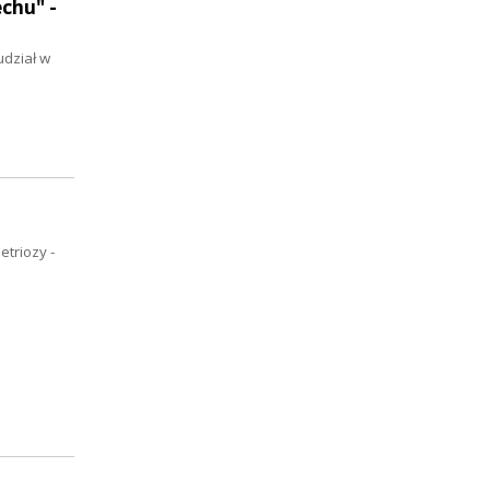
chu" -
udział w
triozy -