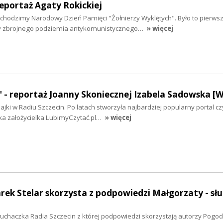
reportaż Agaty Rokickiej
bchodzimy Narodowy Dzień Pamięci "Żołnierzy Wyklętych". Było to pierwsze
y zbrojnego podziemia antykomunistycznego…
» więcej
" - reportaż Joanny Skoniecznej Izabela Sadowska 
ajki w Radiu Szczecin. Po latach stworzyła najbardziej popularny portal cz
ka założycielka LubimyCzytać.pl…
» więcej
rek Stelar skorzysta z podpowiedzi Małgorzaty - sł
łuchaczka Radia Szczecin z której podpowiedzi skorzystają autorzy Pogod