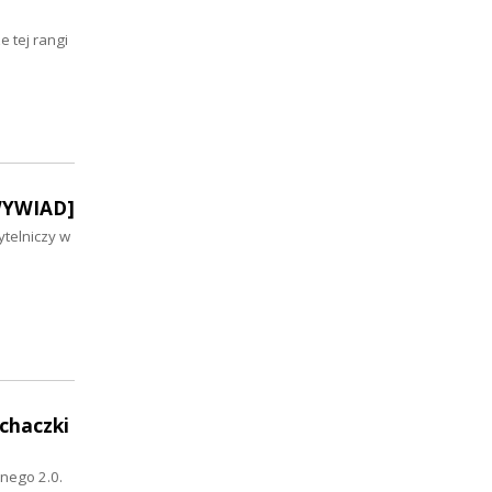
 tej rangi
[WYWIAD]
ytelniczy w
uchaczki
nego 2.0.