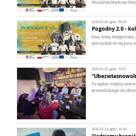
Wcześniej Markowi Ste
2026-02-26, godz. 06:00
Pogodny 2.0 - ko
Ewa, Anita, Małgorzata, 
skorzystali do tej por
2026-02-25, godz. 14:01
"Ubezwłasnowoln
To wybór między wolnoś
prowadzącego do ubez
2026-02-24, godz. 10:44