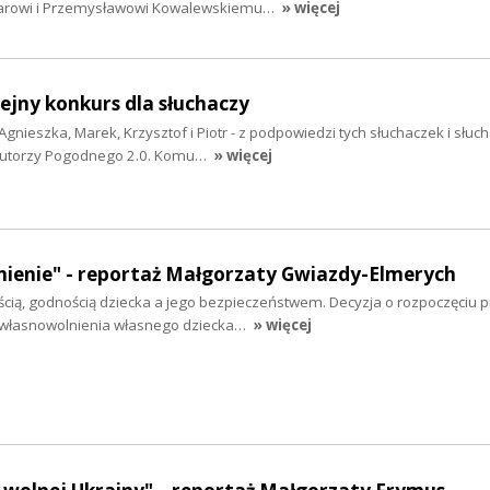
larowi i Przemysławowi Kowalewskiemu…
» więcej
lejny konkurs dla słuchaczy
Agnieszka, Marek, Krzysztof i Piotr - z podpowiedzi tych słuchaczek i słuc
y autorzy Pogodnego 2.0. Komu…
» więcej
ienie" - reportaż Małgorzaty Gwiazdy-Elmerych
cią, godnością dziecka a jego bezpieczeństwem. Decyzja o rozpoczęciu 
własnowolnienia własnego dziecka…
» więcej