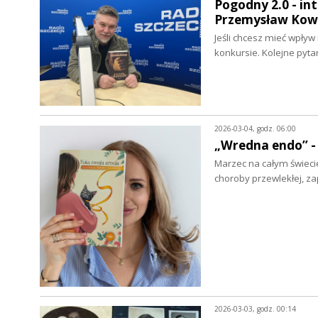
Pogodny 2.0 - in
Przemysław Kow
Jeśli chcesz mieć wpływ
konkursie. Kolejne pyt
2026-03-04, godz. 06:00
„Wredna endo” -
Marzec na całym świec
choroby przewlekłej, za
2026-03-03, godz. 00:14