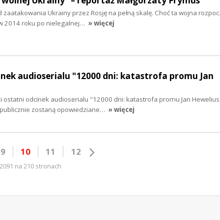
 wolnej Ukrainy" – reportaż Małgorzaty Frymus
 od zaatakowania Ukrainy przez Rosję na pełną skalę. Choć ta wojna rozpocz
 w 2014 roku po nielegalnej…
» więcej
inek audioserialu "12000 dni: katastrofa promu Jan
 i ostatni odcinek audioserialu "12000 dni: katastrofa promu Jan Heweliu
 publicznie zostaną opowiedziane…
» więcej
9
10
11
12
2091 na 210 stronach