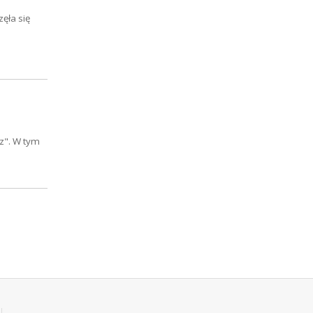
ęła się
sz". W tym