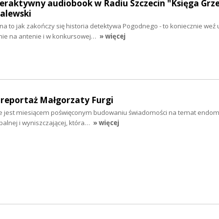
teraktywny audiobook w Radiu Szczecin "Księga Grze
alewski
 na to jak zakończy się historia detektywa Pogodnego - to koniecznie weź 
anie na antenie i w konkursowej…
» więcej
 reportaż Małgorzaty Furgi
ie jest miesiącem poświęconym budowaniu świadomości na temat endome
palnej i wyniszczającej, która…
» więcej