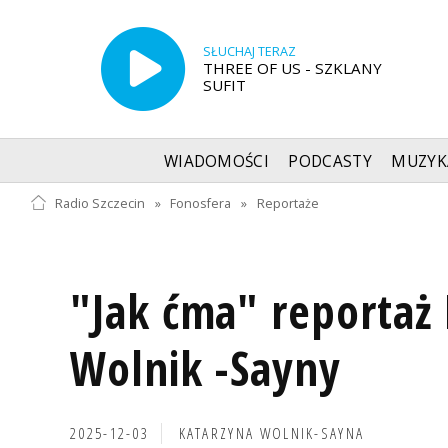
SŁUCHAJ TERAZ
THREE OF US - SZKLANY
SUFIT
WIADOMOŚCI
PODCASTY
MUZYK
Radio Szczecin
»
Fonosfera
»
Reportaże
"Jak ćma" reportaż
Wolnik -Sayny
2025-12-03
KATARZYNA WOLNIK-SAYNA