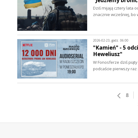
"Jedziemy bronić
Dziś mijają cztery lata
znacznie wcześniej, bo
2026-02-23, godz. 06:00
"Kamień" - 5 odc
Heweliusz"
W Fonosferze dziś piąty
podcaście pierwszy raz
8