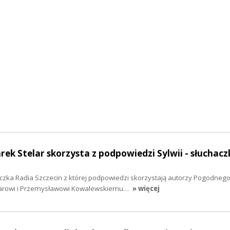
rek Stelar skorzysta z podpowiedzi Sylwii - słuchacz
aczka Radia Szczecin z której podpowiedzi skorzystają autorzy Pogodnego
larowi i Przemysławowi Kowalewskiemu…
» więcej