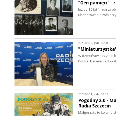
"Gen pamięci" - 
Już od 15 lat 1 marca o
uhonorowanie żołnierz
2026-03-02, godz. 06:00
"Miniaturzystka
W dzieciństwie czytała b
Polsce. Izabela Sadows
2026-03-01, godz. 10:52
Pogodny 2.0 - Ma
Radia Szczecin
Małgorzata to kolejna s