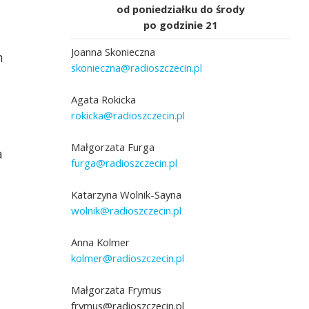
od poniedziałku do środy
po godzinie 21
Joanna Skonieczna
m
skonieczna@radioszczecin.pl
Agata Rokicka
rokicka@radioszczecin.pl
Małgorzata Furga
a
furga@radioszczecin.pl
Katarzyna Wolnik-Sayna
wolnik@radioszczecin.pl
Anna Kolmer
kolmer@radioszczecin.pl
Małgorzata Frymus
frymus@radioszczecin.pl