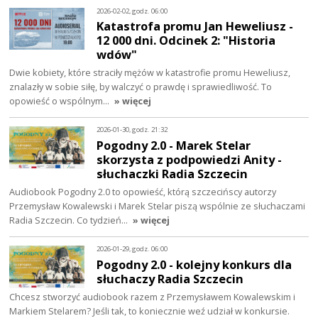
2026-02-02, godz. 06:00
Katastrofa promu Jan Heweliusz -
12 000 dni. Odcinek 2: "Historia
wdów"
Dwie kobiety, które straciły mężów w katastrofie promu Heweliusz,
znalazły w sobie siłę, by walczyć o prawdę i sprawiedliwość. To
opowieść o wspólnym…
» więcej
2026-01-30, godz. 21:32
Pogodny 2.0 - Marek Stelar
skorzysta z podpowiedzi Anity -
słuchaczki Radia Szczecin
Audiobook Pogodny 2.0 to opowieść, którą szczecińscy autorzy
Przemysław Kowalewski i Marek Stelar piszą wspólnie ze słuchaczami
Radia Szczecin. Co tydzień…
» więcej
2026-01-29, godz. 06:00
Pogodny 2.0 - kolejny konkurs dla
słuchaczy Radia Szczecin
Chcesz stworzyć audiobook razem z Przemysławem Kowalewskim i
Markiem Stelarem? Jeśli tak, to koniecznie weź udział w konkursie.