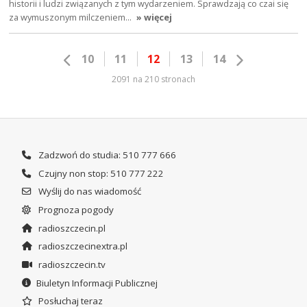
historii i ludzi związanych z tym wydarzeniem. Sprawdzają co czai się
za wymuszonym milczeniem…
» więcej
10
11
12
13
14
2091 na 210 stronach
Zadzwoń do studia: 510 777 666
Czujny non stop: 510 777 222
Wyślij do nas wiadomość
Prognoza pogody
radioszczecin.pl
radioszczecinextra.pl
radioszczecin.tv
Biuletyn Informacji Publicznej
Posłuchaj teraz