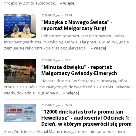
"Pogodny 2.0" to audiobook…
» więcej
2026-01-28, godz. 05:14
"Muzyka z Nowego Świata" -
reportaż Małgorzaty Furgi
Bohaterem reportażu jest Piotr Nawrot - polski
misjonarz (werbista) i muzykolog. Od wielu lat pracuje w Boliwii, gdzie
zajmuje się rekonstrukcją oraz popularyzacją…
» więcej
2026-01-27, godz. 05:31
"Minuta dźwięku" - reportaż
Małgorzaty Gwiazdy-Elmerych
"Minuta dźwięku" w Stargardzie - tradycja, która
zrodziła się z bólu i traumatycznych doświadczeń z 2016 roku. Właśnie
wtedy, dokładnie 19 grudnia o…
» więcej
2026-01-26, godz. 06:00
"12000 dni: katastrofa promu Jan
Heweliusz" - audioserial Odcinek 1:
Dzień, w którym przewrócił się prom
Anna Dudzińska i Michał Matus ruszają tropem nieopowiedzianych