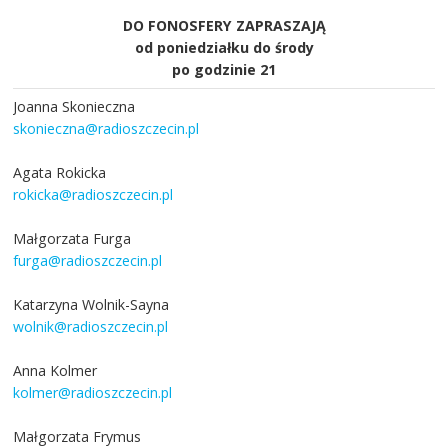
DO FONOSFERY ZAPRASZAJĄ
od poniedziałku do środy
po godzinie 21
Joanna Skonieczna
skonieczna@radioszczecin.pl
Agata Rokicka
rokicka@radioszczecin.pl
Małgorzata Furga
furga@radioszczecin.pl
Katarzyna Wolnik-Sayna
wolnik@radioszczecin.pl
Anna Kolmer
kolmer@radioszczecin.pl
Małgorzata Frymus