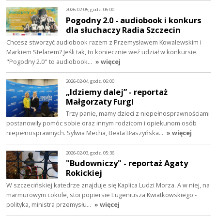
2026-02-05, godz. 06:00
Pogodny 2.0 - audiobook i konkurs
dla słuchaczy Radia Szczecin
Chcesz stworzyć audiobook razem z Przemysławem Kowalewskim i
Markiem Stelarem? Jeśli tak, to koniecznie weź udział w konkursie.
"Pogodny 2.0" to audiobook…
» więcej
2026-02-04, godz. 06:00
„Idziemy dalej” - reportaż
Małgorzaty Furgi
Trzy panie, mamy dzieci z niepełnosprawnościami
postanowiły pomóc sobie oraz innym rodzicom i opiekunom osób
niepełnosprawnych. Sylwia Mecha, Beata Błaszyńska…
» więcej
2026-02-03, godz. 05:36
"Budowniczy" - reportaż Agaty
Rokickiej
W szczecińskiej katedrze znajduje się Kaplica Ludzi Morza. A w niej, na
marmurowym cokole, stoi popiersie Eugeniusza Kwiatkowskiego -
polityka, ministra przemysłu…
» więcej