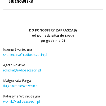
Słuchowiska
DO FONOSFERY ZAPRASZAJĄ
od poniedziałku do środy
po godzinie 21
Joanna Skonieczna
skonieczna@radioszczecin.pl
Agata Rokicka
rokicka@radioszczecin.pl
Małgorzata Furga
furga@radioszczecin.pl
Katarzyna Wolnik-Sayna
wolnik@radioszczecin.pl