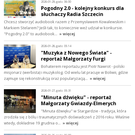
2026-01-29, godz. 06:00
Pogodny 2.0 - kolejny konkurs dla
słuchaczy Radia Szczecin
Chcesz stworzyć audiobook razem z Przemysławem Kowalewskim i
Markiem Stelarem? Jeśli tak, to koniecznie weź udział w konkursie.
"Pogodny 2.0" to audiobook…
» więcej
2026-01-28, godz. 05:14
"Muzyka z Nowego Świata" -
reportaż Małgorzaty Furgi
Bohaterem reportażu jest Piotr Nawrot - polski
misjonarz (werbista) i muzykolog. Od wielu lat pracuje w Boliwii, gdzie
zajmuje się rekonstrukcją oraz popularyzacją…
» więcej
2026-01-27, godz. 05:31
"Minuta dźwięku" - reportaż
Małgorzaty Gwiazdy-Elmerych
"Minuta dźwięku" w Stargardzie - tradycja, która
zrodziła się z bólu i traumatycznych doświadczeń z 2016 roku. Właśnie
wtedy, dokładnie 19 grudnia o…
» więcej