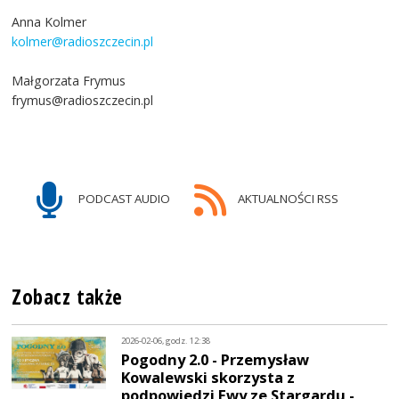
Anna Kolmer
kolmer@radioszczecin.pl
Małgorzata Frymus
frymus@radioszczecin.pl
PODCAST AUDIO
AKTUALNOŚCI RSS
Zobacz także
2026-02-06, godz. 12:38
Pogodny 2.0 - Przemysław
Kowalewski skorzysta z
podpowiedzi Ewy ze Stargardu -