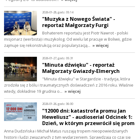
2026-01-28, godz. 05:14
"Muzyka z Nowego Świata" -
reportaż Małgorzaty Furgi
Bohaterem reportażu jest Piotr Nawrot - polski
misjonarz (werbista) i muzykolog. Od wielu lat pracuje w Boliwii, gdzie
zajmuje się rekonstrukcją oraz popularyzacją…
» więcej
2026-01-27, godz. 05:31
"Minuta dźwięku" - reportaż
Małgorzaty Gwiazdy-Elmerych
"Minuta dźwięku" w Stargardzie - tradycja, która
zrodziła się z bólu i traumatycznych doświadczeń z 2016 roku. Właśnie
wtedy, dokładnie 19 grudnia o…
» więcej
2026-01-26, godz. 06:00
"12000 dni: katastrofa promu Jan
Heweliusz" - audioserial Odcinek 1:
Dzień, w którym przewrócił się prom
Anna Dudzińska i Michał Matus ruszają tropem nieopowiedzianych
historii i ludzi związanych z tym wydarzeniem. Sprawdzają co czai się