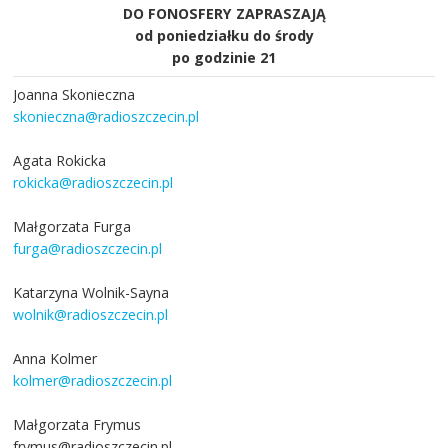
DO FONOSFERY ZAPRASZAJĄ
od poniedziałku do środy
po godzinie 21
Joanna Skonieczna
skonieczna@radioszczecin.pl
Agata Rokicka
rokicka@radioszczecin.pl
Małgorzata Furga
furga@radioszczecin.pl
Katarzyna Wolnik-Sayna
wolnik@radioszczecin.pl
Anna Kolmer
kolmer@radioszczecin.pl
Małgorzata Frymus
frymus@radioszczecin.pl