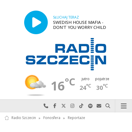
SŁUCHAJ TERAZ
SWEDISH HOUSE MAFIA -
DON'T YOU WORRY CHILD
°C
jutro
pojutrze
16
°C
°C
24
30
Najlepiej po prostu do nas zadzwoń
Odwiedź nas na Facebook-u
Odwiedź nas na X
Odwiedź nas na Instagram-ie
Odwiedź nas na TikTok-u
Szukaj nas na Spotify
Wyślij do nas w
Szukaj
Radio Szczecin
»
Fonosfera
»
Reportaże