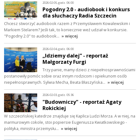
2026-02-05, godz. 06:00
Pogodny 2.0 - audiobook i konkurs
dla słuchaczy Radia Szczecin
Chcesz stworzyć audiobook razem z Przemysławem Kowalewskim i
Markiem Stelarem? Jeśli tak, to koniecznie weź udział w konkursie.
"Pogodny 2.0" to audiobook…
» więcej
2026-02-04, godz. 06:00
„Idziemy dalej” - reportaż
Małgorzaty Furgi
Trzy panie, mamy dzieci z niepełnosprawnościami
postanowiły pomóc sobie oraz innym rodzicom i opiekunom osób
niepełnosprawnych. Sylwia Mecha, Beata Błaszyńska…
» więcej
2026-02-03, godz. 05:36
"Budowniczy" - reportaż Agaty
Rokickiej
W szczecińskiej katedrze znajduje się Kaplica Ludzi Morza. A w niej, na
marmurowym cokole, stoi popiersie Eugeniusza Kwiatkowskiego -
polityka, ministra przemysłu…
» więcej