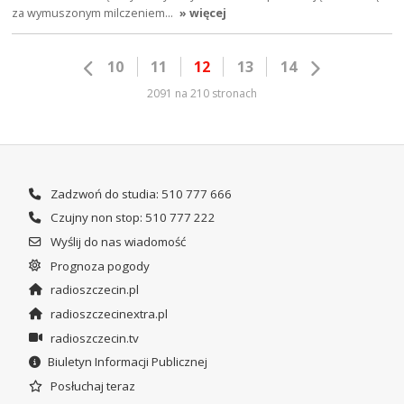
za wymuszonym milczeniem…
» więcej
10
11
12
13
14
2091 na 210 stronach
Zadzwoń do studia: 510 777 666
Czujny non stop: 510 777 222
Wyślij do nas wiadomość
Prognoza pogody
radioszczecin.pl
radioszczecinextra.pl
radioszczecin.tv
Biuletyn Informacji Publicznej
Posłuchaj teraz