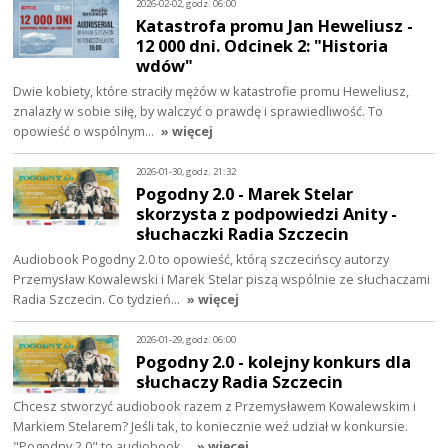
2026-02-02, godz. 06:00
Katastrofa promu Jan Heweliusz -
12 000 dni. Odcinek 2: "Historia
wdów"
Dwie kobiety, które straciły mężów w katastrofie promu Heweliusz,
znalazły w sobie siłę, by walczyć o prawdę i sprawiedliwość. To
opowieść o wspólnym…
» więcej
2026-01-30, godz. 21:32
Pogodny 2.0 - Marek Stelar
skorzysta z podpowiedzi Anity -
słuchaczki Radia Szczecin
Audiobook Pogodny 2.0 to opowieść, którą szczecińscy autorzy
Przemysław Kowalewski i Marek Stelar piszą wspólnie ze słuchaczami
Radia Szczecin. Co tydzień…
» więcej
2026-01-29, godz. 06:00
Pogodny 2.0 - kolejny konkurs dla
słuchaczy Radia Szczecin
Chcesz stworzyć audiobook razem z Przemysławem Kowalewskim i
Markiem Stelarem? Jeśli tak, to koniecznie weź udział w konkursie.
"Pogodny 2.0" to audiobook…
» więcej