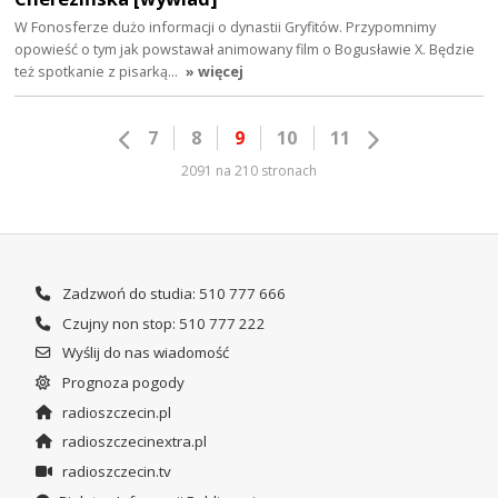
W Fonosferze dużo informacji o dynastii Gryfitów. Przypomnimy
opowieść o tym jak powstawał animowany film o Bogusławie X. Będzie
też spotkanie z pisarką…
» więcej
7
8
9
10
11
2091 na 210 stronach
Zadzwoń do studia: 510 777 666
Czujny non stop: 510 777 222
Wyślij do nas wiadomość
Prognoza pogody
radioszczecin.pl
radioszczecinextra.pl
radioszczecin.tv