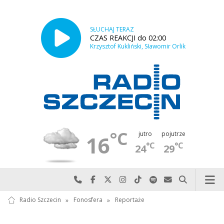
SŁUCHAJ TERAZ
CZAS REAKCJI do 02:00
Krzysztof Kukliński, Sławomir Orlik
°C
jutro
pojutrze
16
°C
°C
24
29
Najlepiej po prostu do nas zadzwoń
Odwiedź nas na Facebook-u
Odwiedź nas na X
Odwiedź nas na Instagram-ie
Odwiedź nas na TikTok-u
Szukaj nas na Spotify
Wyślij do nas w
Szukaj
Radio Szczecin
»
Fonosfera
»
Reportaże