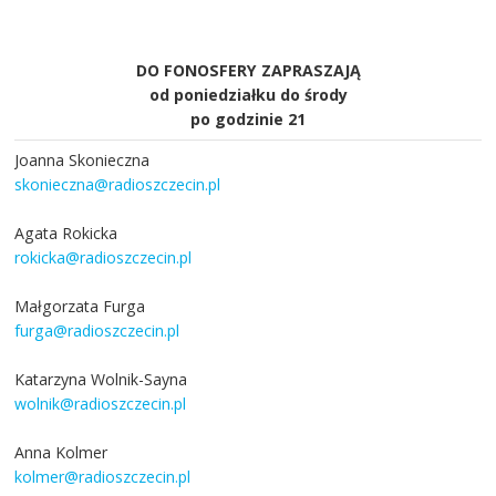
DO FONOSFERY ZAPRASZAJĄ
od poniedziałku do środy
po godzinie 21
Joanna Skonieczna
skonieczna@radioszczecin.pl
Agata Rokicka
rokicka@radioszczecin.pl
Małgorzata Furga
furga@radioszczecin.pl
Katarzyna Wolnik-Sayna
wolnik@radioszczecin.pl
Anna Kolmer
kolmer@radioszczecin.pl