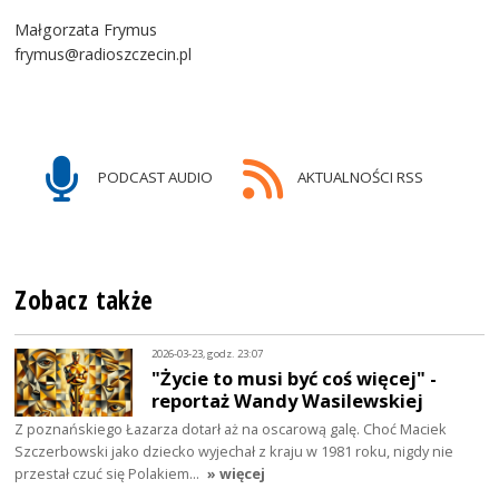
Małgorzata Frymus
frymus@radioszczecin.pl
PODCAST AUDIO
AKTUALNOŚCI RSS
Zobacz także
2026-03-23, godz. 23:07
"Życie to musi być coś więcej" -
reportaż Wandy Wasilewskiej
Z poznańskiego Łazarza dotarł aż na oscarową galę. Choć Maciek
Szczerbowski jako dziecko wyjechał z kraju w 1981 roku, nigdy nie
przestał czuć się Polakiem…
» więcej