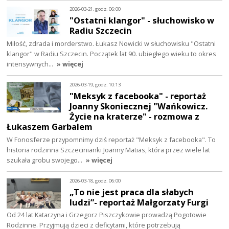
2026-03-21, godz. 06:00
"Ostatni klangor" - słuchowisko w
Radiu Szczecin
Miłość, zdrada i morderstwo. Łukasz Nowicki w słuchowisku "Ostatni
klangor" w Radiu Szczecin. Początek lat 90. ubiegłego wieku to okres
intensywnych…
» więcej
2026-03-19, godz. 10:13
"Meksyk z facebooka" - reportaż
Joanny Skoniecznej "Wańkowicz.
Życie na kraterze" - rozmowa z
Łukaszem Garbalem
W Fonosferze przypomnimy dziś reportaż "Meksyk z facebooka". To
historia rodzinna Szczecinianki Joanny Matias, która przez wiele lat
szukała grobu swojego…
» więcej
2026-03-18, godz. 06:00
„To nie jest praca dla słabych
ludzi”- reportaż Małgorzaty Furgi
Od 24 lat Katarzyna i Grzegorz Piszczykowie prowadzą Pogotowie
Rodzinne. Przyjmują dzieci z deficytami, które potrzebują