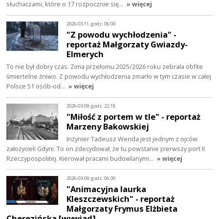
słuchaczami, które o 17 rozpocznie się…
» więcej
2026-03-11, godz. 06:00
"Z powodu wychłodzenia" -
reportaż Małgorzaty Gwiazdy-
Elmerych
To nie był dobry czas. Zima przełomu 2025/2026 roku zebrała obfite
śmiertelne żniwo. Z powodu wychłodzenia zmarło w tym czasie w całej
Polsce 51 osób-od…
» więcej
2026-03-09, godz. 22:18
"Miłość z portem w tle" - reportaż
Marzeny Bakowskiej
Inżynier Tadeusz Wenda jest jednym z ojców
założycieli Gdyni. To on zdecydował, że tu powstanie pierwszy port II
Rzeczypospolitej. Kierował pracami budowlanymi…
» więcej
2026-03-09, godz. 06:00
"Animacyjna laurka
Kleszczewskich" - reportaż
Małgorzaty Frymus Elżbieta
Cherezińska [wywiad]