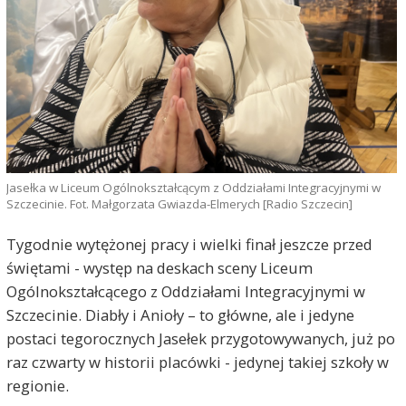
Jasełka w Liceum Ogólnokształcącym z Oddziałami Integracyjnymi w
Szczecinie. Fot. Małgorzata Gwiazda-Elmerych [Radio Szczecin]
Tygodnie wytężonej pracy i wielki finał jeszcze przed
świętami - występ na deskach sceny Liceum
Ogólnokształcącego z Oddziałami Integracyjnymi w
Szczecinie. Diabły i Anioły – to główne, ale i jedyne
postaci tegorocznych Jasełek przygotowywanych, już po
raz czwarty w historii placówki - jedynej takiej szkoły w
regionie.