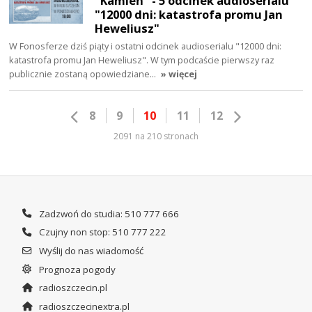
"Kamień" - 5 odcinek audioserialu
"12000 dni: katastrofa promu Jan
Heweliusz"
W Fonosferze dziś piąty i ostatni odcinek audioserialu "12000 dni:
katastrofa promu Jan Heweliusz". W tym podcaście pierwszy raz
publicznie zostaną opowiedziane…
» więcej
8
9
10
11
12
2091 na 210 stronach
Zadzwoń do studia: 510 777 666
Czujny non stop: 510 777 222
Wyślij do nas wiadomość
Prognoza pogody
radioszczecin.pl
radioszczecinextra.pl