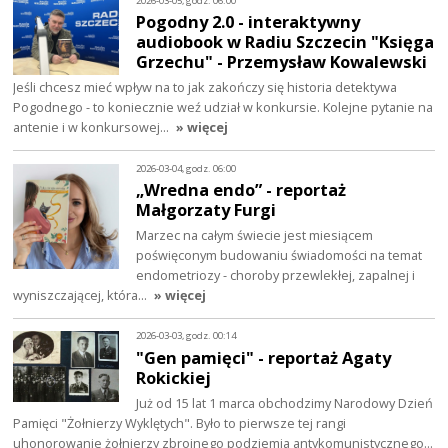
2026-03-05, godz. 06:00
Pogodny 2.0 - interaktywny
audiobook w Radiu Szczecin "Księga
Grzechu" - Przemysław Kowalewski
Jeśli chcesz mieć wpływ na to jak zakończy się historia detektywa
Pogodnego - to koniecznie weź udział w konkursie. Kolejne pytanie na
antenie i w konkursowej…
» więcej
2026-03-04, godz. 06:00
„Wredna endo” - reportaż
Małgorzaty Furgi
Marzec na całym świecie jest miesiącem
poświęconym budowaniu świadomości na temat
endometriozy - choroby przewlekłej, zapalnej i
wyniszczającej, która…
» więcej
2026-03-03, godz. 00:14
"Gen pamięci" - reportaż Agaty
Rokickiej
Już od 15 lat 1 marca obchodzimy Narodowy Dzień
Pamięci "Żołnierzy Wyklętych". Było to pierwsze tej rangi
uhonorowanie żołnierzy zbrojnego podziemia antykomunistycznego…