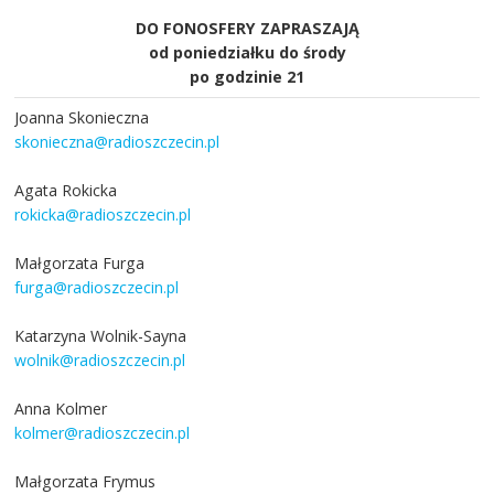
DO FONOSFERY ZAPRASZAJĄ
od poniedziałku do środy
po godzinie 21
Joanna Skonieczna
skonieczna@radioszczecin.pl
Agata Rokicka
rokicka@radioszczecin.pl
Małgorzata Furga
furga@radioszczecin.pl
Katarzyna Wolnik-Sayna
wolnik@radioszczecin.pl
Anna Kolmer
kolmer@radioszczecin.pl
Małgorzata Frymus