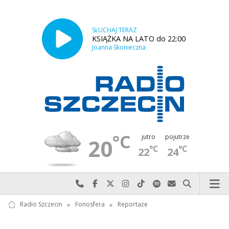
SŁUCHAJ TERAZ
KSIĄŻKA NA LATO do 22:00
Joanna Skonieczna
°C
jutro
pojutrze
20
°C
°C
22
24
Najlepiej po prostu do nas zadzwoń
Odwiedź nas na Facebook-u
Odwiedź nas na X
Odwiedź nas na Instagram-ie
Odwiedź nas na TikTok-u
Szukaj nas na Spotify
Wyślij do nas w
Szukaj
Radio Szczecin
»
Fonosfera
»
Reportaże