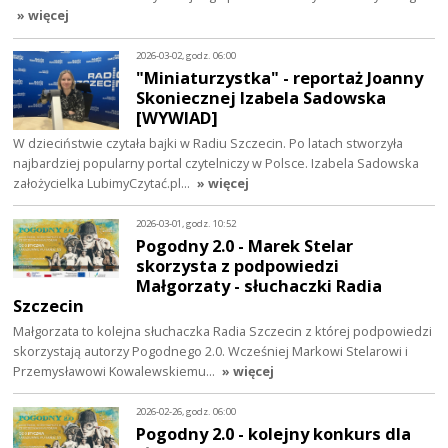
» więcej
2026-03-02, godz. 06:00
"Miniaturzystka" - reportaż Joanny
Skoniecznej Izabela Sadowska
[WYWIAD]
W dzieciństwie czytała bajki w Radiu Szczecin. Po latach stworzyła
najbardziej popularny portal czytelniczy w Polsce. Izabela Sadowska
założycielka LubimyCzytać.pl…
» więcej
2026-03-01, godz. 10:52
Pogodny 2.0 - Marek Stelar
skorzysta z podpowiedzi
Małgorzaty - słuchaczki Radia
Szczecin
Małgorzata to kolejna słuchaczka Radia Szczecin z której podpowiedzi
skorzystają autorzy Pogodnego 2.0. Wcześniej Markowi Stelarowi i
Przemysławowi Kowalewskiemu…
» więcej
2026-02-26, godz. 06:00
Pogodny 2.0 - kolejny konkurs dla