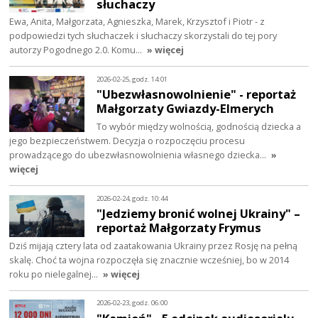
słuchaczy
Ewa, Anita, Małgorzata, Agnieszka, Marek, Krzysztof i Piotr - z
podpowiedzi tych słuchaczek i słuchaczy skorzystali do tej pory
autorzy Pogodnego 2.0. Komu…
» więcej
2026-02-25, godz. 14:01
"Ubezwłasnowolnienie" - reportaż
Małgorzaty Gwiazdy-Elmerych
To wybór między wolnością, godnością dziecka a
jego bezpieczeństwem. Decyzja o rozpoczęciu procesu
prowadzącego do ubezwłasnowolnienia własnego dziecka…
»
więcej
2026-02-24, godz. 10:44
"Jedziemy bronić wolnej Ukrainy" –
reportaż Małgorzaty Frymus
Dziś mijają cztery lata od zaatakowania Ukrainy przez Rosję na pełną
skalę. Choć ta wojna rozpoczęła się znacznie wcześniej, bo w 2014
roku po nielegalnej…
» więcej
2026-02-23, godz. 06:00