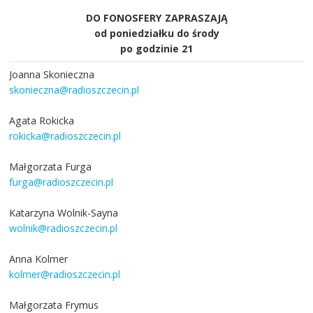
DO FONOSFERY ZAPRASZAJĄ
od poniedziałku do środy
po godzinie 21
Joanna Skonieczna
skonieczna@radioszczecin.pl
Agata Rokicka
rokicka@radioszczecin.pl
Małgorzata Furga
furga@radioszczecin.pl
Katarzyna Wolnik-Sayna
wolnik@radioszczecin.pl
Anna Kolmer
kolmer@radioszczecin.pl
Małgorzata Frymus