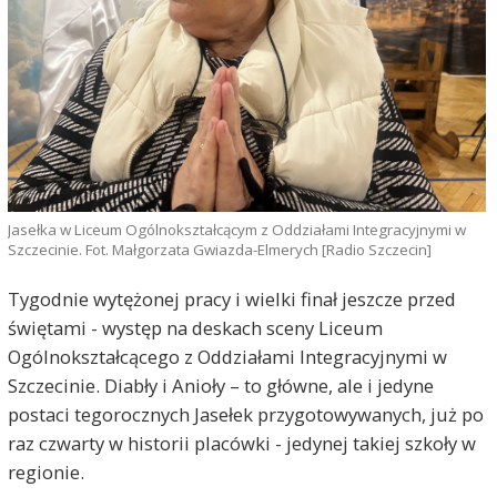
Jasełka w Liceum Ogólnokształcącym z Oddziałami Integracyjnymi w
Szczecinie. Fot. Małgorzata Gwiazda-Elmerych [Radio Szczecin]
Tygodnie wytężonej pracy i wielki finał jeszcze przed
świętami - występ na deskach sceny Liceum
Ogólnokształcącego z Oddziałami Integracyjnymi w
Szczecinie. Diabły i Anioły – to główne, ale i jedyne
postaci tegorocznych Jasełek przygotowywanych, już po
raz czwarty w historii placówki - jedynej takiej szkoły w
regionie.