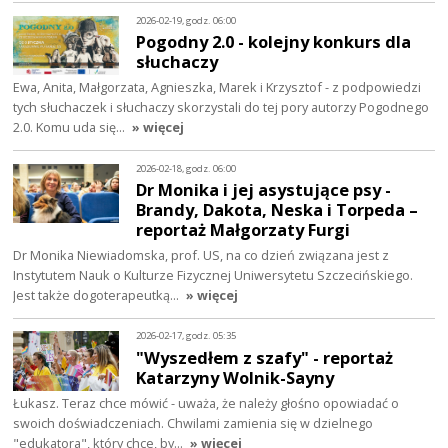
2026-02-19, godz. 06:00
Pogodny 2.0 - kolejny konkurs dla
słuchaczy
Ewa, Anita, Małgorzata, Agnieszka, Marek i Krzysztof - z podpowiedzi
tych słuchaczek i słuchaczy skorzystali do tej pory autorzy Pogodnego
2.0. Komu uda się…
» więcej
2026-02-18, godz. 06:00
Dr Monika i jej asystujące psy -
Brandy, Dakota, Neska i Torpeda –
reportaż Małgorzaty Furgi
Dr Monika Niewiadomska, prof. US, na co dzień związana jest z
Instytutem Nauk o Kulturze Fizycznej Uniwersytetu Szczecińskiego.
Jest także dogoterapeutką…
» więcej
2026-02-17, godz. 05:35
"Wyszedłem z szafy" - reportaż
Katarzyny Wolnik-Sayny
Łukasz. Teraz chce mówić - uważa, że należy głośno opowiadać o
swoich doświadczeniach. Chwilami zamienia się w dzielnego
"edukatora", który chce, by…
» więcej