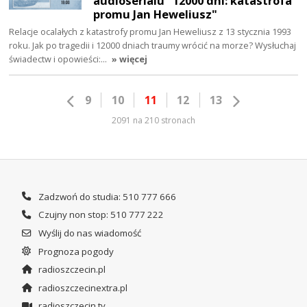
audioserialu "12000 dni: katastrofa
promu Jan Heweliusz"
Relacje ocalałych z katastrofy promu Jan Heweliusz z 13 stycznia 1993
roku. Jak po tragedii i 12000 dniach traumy wrócić na morze? Wysłuchaj
świadectw i opowieści:…
» więcej
9
10
11
12
13
2091 na 210 stronach
Zadzwoń do studia: 510 777 666
Czujny non stop: 510 777 222
Wyślij do nas wiadomość
Prognoza pogody
radioszczecin.pl
radioszczecinextra.pl
radioszczecin.tv