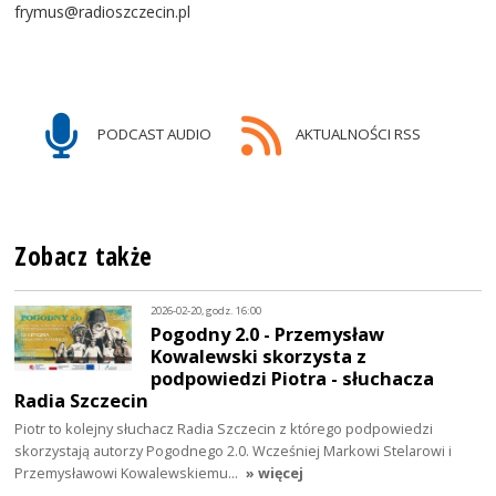
frymus@radioszczecin.pl
PODCAST AUDIO
AKTUALNOŚCI RSS
Zobacz także
2026-02-20, godz. 16:00
Pogodny 2.0 - Przemysław
Kowalewski skorzysta z
podpowiedzi Piotra - słuchacza
Radia Szczecin
Piotr to kolejny słuchacz Radia Szczecin z którego podpowiedzi
skorzystają autorzy Pogodnego 2.0. Wcześniej Markowi Stelarowi i
Przemysławowi Kowalewskiemu…
» więcej