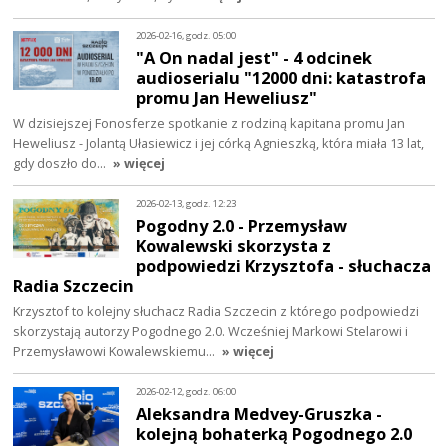
2026-02-16, godz. 05:00
"A On nadal jest" - 4 odcinek
audioserialu "12000 dni: katastrofa
promu Jan Heweliusz"
W dzisiejszej Fonosferze spotkanie z rodziną kapitana promu Jan
Heweliusz - Jolantą Ułasiewicz i jej córką Agnieszką, która miała 13 lat,
gdy doszło do…
» więcej
2026-02-13, godz. 12:23
Pogodny 2.0 - Przemysław
Kowalewski skorzysta z
podpowiedzi Krzysztofa - słuchacza
Radia Szczecin
Krzysztof to kolejny słuchacz Radia Szczecin z którego podpowiedzi
skorzystają autorzy Pogodnego 2.0. Wcześniej Markowi Stelarowi i
Przemysławowi Kowalewskiemu…
» więcej
2026-02-12, godz. 06:00
Aleksandra Medvey-Gruszka -
kolejną bohaterką Pogodnego 2.0