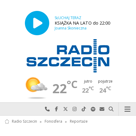
SŁUCHAJ TERAZ
KSIĄŻKA NA LATO do 22:00
Joanna Skonieczna
°C
jutro
pojutrze
22
°C
°C
22
24
Najlepiej po prostu do nas zadzwoń
Odwiedź nas na Facebook-u
Odwiedź nas na X
Odwiedź nas na Instagram-ie
Odwiedź nas na TikTok-u
Szukaj nas na Spotify
Wyślij do nas w
Szukaj
Radio Szczecin
»
Fonosfera
»
Reportaże