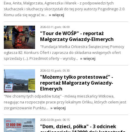
Ewa, Anita, Małgorzata, Agnieszka i Marek - z podpowiedzi tych
słuchaczek i słuchaczy skorzystali do tej pory autorzy Pogodnego 2.0.
Komu uda się wygrać w…
» więcej
2026-02-11, godz. 06:00
"Tour de WOŚP" - reportaż
Małgorzaty Gwiazdy-Elmerych
"Fundacja Wielka Orkiestra Świątecznej Pomocy
ogłasza 82. Konkurs Ofert i zaprasza do składania wstępnych ofert
sprzedaży (...). Przedmiot oferty – wyroby…
» więcej
2026-02-10, godz. 05:30
"Możemy tylko protestować" -
reportaż Małgorzaty Gwiazdy-
Elmerych
"Nie chcemy tych odpadów tutaj" - mówią mieszkańcy Witkowa,
reagując na rozpoczęte prace przy lokalnym Orliku, których celem jest
zorganizowanie Punktu…
» więcej
2026-02-09, godz. 06:15
"Dom, dzieci, półka" - 3 odcinek