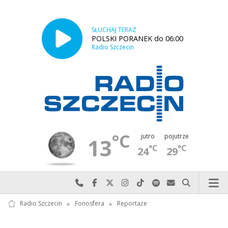
SŁUCHAJ TERAZ
POLSKI PORANEK do 06:00
Radio Szczecin
°C
jutro
pojutrze
13
°C
°C
24
29
Najlepiej po prostu do nas zadzwoń
Odwiedź nas na Facebook-u
Odwiedź nas na X
Odwiedź nas na Instagram-ie
Odwiedź nas na TikTok-u
Szukaj nas na Spotify
Wyślij do nas w
Szukaj
Radio Szczecin
»
Fonosfera
»
Reportaże