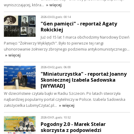
wyniszczającej, która…
» więcej
2026-03-03, godz. 00:14
"Gen pamięci" - reportaż Agaty
Rokickiej
Już od 15 lat 1 marca obchodzimy Narodowy Dzień
Pamięci "Żołnierzy Wyklętych". Było to pierwsze tej rangi
uhonorowanie żołnierzy zbrojnego podziemia antykomunistycznego…
» więcej
2026-03-02, godz. 06:00
"Miniaturzystka" - reportaż Joanny
Skoniecznej Izabela Sadowska
[WYWIAD]
W dzieciństwie czytała bajki w Radiu Szczecin. Po latach stworzyła
najbardziej popularny portal czytelniczy w Polsce. Izabela Sadowska
założycielka LubimyCzytać.pl…
» więcej
2026-03-01, godz. 10:52
Pogodny 2.0 - Marek Stelar
skorzysta z podpowiedzi