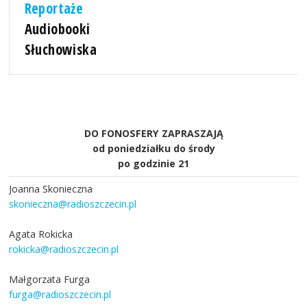
Reportaże
Audiobooki
Słuchowiska
DO FONOSFERY ZAPRASZAJĄ
od poniedziałku do środy
po godzinie 21
Joanna Skonieczna
skonieczna@radioszczecin.pl
Agata Rokicka
rokicka@radioszczecin.pl
Małgorzata Furga
furga@radioszczecin.pl