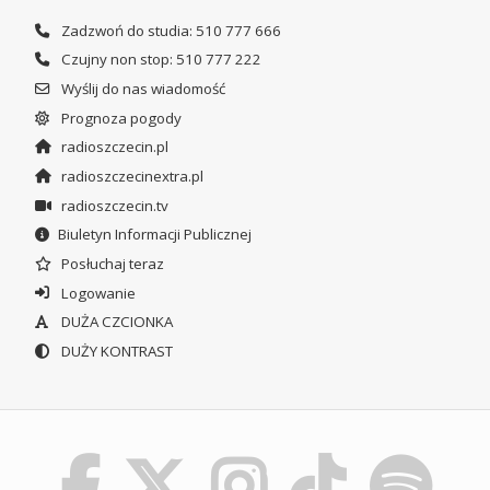
Zadzwoń do studia: 510 777 666
Czujny non stop: 510 777 222
Wyślij do nas wiadomość
Prognoza pogody
radioszczecin.pl
radioszczecinextra.pl
radioszczecin.tv
Biuletyn Informacji Publicznej
Posłuchaj teraz
Logowanie
DUŻA CZCIONKA
DUŻY KONTRAST