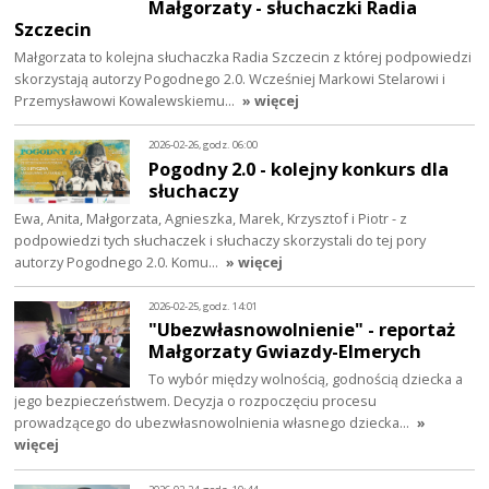
Małgorzaty - słuchaczki Radia
Szczecin
Małgorzata to kolejna słuchaczka Radia Szczecin z której podpowiedzi
skorzystają autorzy Pogodnego 2.0. Wcześniej Markowi Stelarowi i
Przemysławowi Kowalewskiemu…
» więcej
2026-02-26, godz. 06:00
Pogodny 2.0 - kolejny konkurs dla
słuchaczy
Ewa, Anita, Małgorzata, Agnieszka, Marek, Krzysztof i Piotr - z
podpowiedzi tych słuchaczek i słuchaczy skorzystali do tej pory
autorzy Pogodnego 2.0. Komu…
» więcej
2026-02-25, godz. 14:01
"Ubezwłasnowolnienie" - reportaż
Małgorzaty Gwiazdy-Elmerych
To wybór między wolnością, godnością dziecka a
jego bezpieczeństwem. Decyzja o rozpoczęciu procesu
prowadzącego do ubezwłasnowolnienia własnego dziecka…
»
więcej