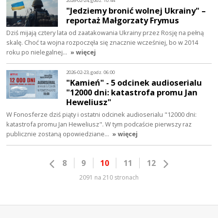
2026-02-24, godz. 10:44
"Jedziemy bronić wolnej Ukrainy" –
reportaż Małgorzaty Frymus
Dziś mijają cztery lata od zaatakowania Ukrainy przez Rosję na pełną
skalę. Choć ta wojna rozpoczęła się znacznie wcześniej, bo w 2014
roku po nielegalnej…
» więcej
2026-02-23, godz. 06:00
"Kamień" - 5 odcinek audioserialu
"12000 dni: katastrofa promu Jan
Heweliusz"
W Fonosferze dziś piąty i ostatni odcinek audioserialu "12000 dni:
katastrofa promu Jan Heweliusz". W tym podcaście pierwszy raz
publicznie zostaną opowiedziane…
» więcej
8
9
10
11
12
2091 na 210 stronach