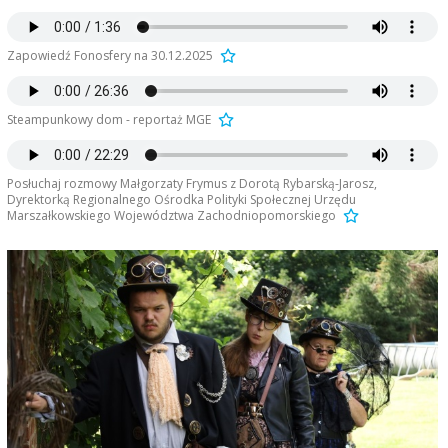
Zapowiedź Fonosfery na 30.12.2025
Steampunkowy dom - reportaż MGE
Posłuchaj rozmowy Małgorzaty Frymus z Dorotą Rybarską-Jarosz,
Dyrektorką Regionalnego Ośrodka Polityki Społecznej Urzędu
Marszałkowskiego Województwa Zachodniopomorskiego