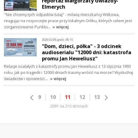
reportaż Małgorzaty Gwiazdy-
Elmerych
"Nie chcemy tych odpadów tutaj" - mówią mieszkańcy Witkowa,
reagując na rozpoczęte prace przy lokalnym Orliku, których celem jest
zorganizowanie Punktu…
» więcej
2026-02-09, godz. 06:15
"Dom, dzieci, półka" - 3 odcinek
audioserialu "12000 dni: katastrofa
promu Jan Heweliusz"
Relacje ocalałych z katastrofy promu Jan Heweliusz z 13 stycznia 1993
roku. Jak po tragedii i 12000 dniach traumy wrócić na morze? Wysłuchaj
świadectw i opowieści:…
» więcej
9
10
11
12
13
2091 na 210 stronach