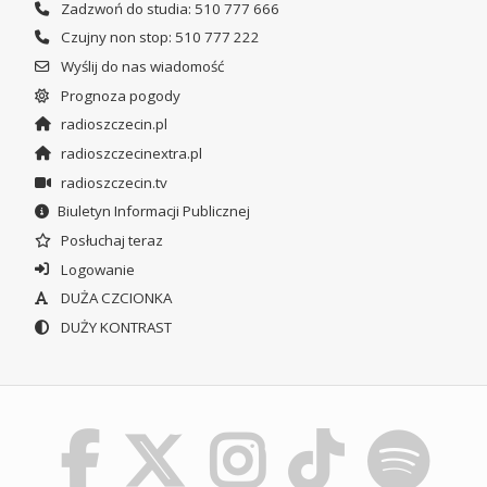
Zadzwoń do studia: 510 777 666
Czujny non stop: 510 777 222
Wyślij do nas wiadomość
Prognoza pogody
radioszczecin.pl
radioszczecinextra.pl
radioszczecin.tv
Biuletyn Informacji Publicznej
Posłuchaj teraz
Logowanie
DUŻA CZCIONKA
DUŻY KONTRAST