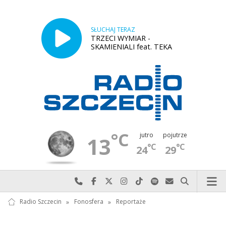
SŁUCHAJ TERAZ
TRZECI WYMIAR -
SKAMIENIALI feat. TEKA
°C
jutro
pojutrze
13
°C
°C
24
29
Najlepiej po prostu do nas zadzwoń
Odwiedź nas na Facebook-u
Odwiedź nas na X
Odwiedź nas na Instagram-ie
Odwiedź nas na TikTok-u
Szukaj nas na Spotify
Wyślij do nas w
Szukaj
Radio Szczecin
»
Fonosfera
»
Reportaże