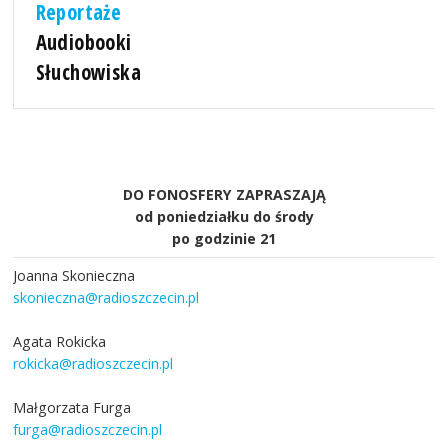
Reportaże
Audiobooki
Słuchowiska
DO FONOSFERY ZAPRASZAJĄ
od poniedziałku do środy
po godzinie 21
Joanna Skonieczna
skonieczna@radioszczecin.pl
Agata Rokicka
rokicka@radioszczecin.pl
Małgorzata Furga
furga@radioszczecin.pl