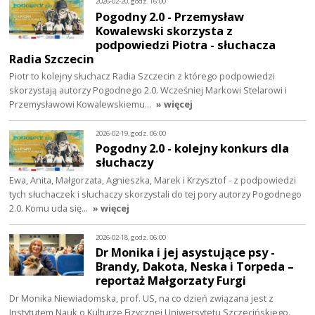
2026-02-20, godz. 16:00
Pogodny 2.0 - Przemysław
Kowalewski skorzysta z
podpowiedzi Piotra - słuchacza
Radia Szczecin
Piotr to kolejny słuchacz Radia Szczecin z którego podpowiedzi
skorzystają autorzy Pogodnego 2.0. Wcześniej Markowi Stelarowi i
Przemysławowi Kowalewskiemu…
» więcej
2026-02-19, godz. 06:00
Pogodny 2.0 - kolejny konkurs dla
słuchaczy
Ewa, Anita, Małgorzata, Agnieszka, Marek i Krzysztof - z podpowiedzi
tych słuchaczek i słuchaczy skorzystali do tej pory autorzy Pogodnego
2.0. Komu uda się…
» więcej
2026-02-18, godz. 06:00
Dr Monika i jej asystujące psy -
Brandy, Dakota, Neska i Torpeda –
reportaż Małgorzaty Furgi
Dr Monika Niewiadomska, prof. US, na co dzień związana jest z
Instytutem Nauk o Kulturze Fizycznej Uniwersytetu Szczecińskiego.