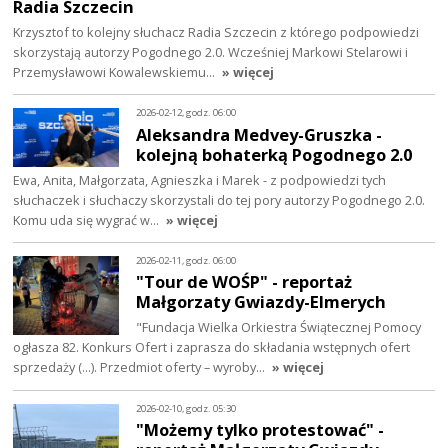
Radia Szczecin
Krzysztof to kolejny słuchacz Radia Szczecin z którego podpowiedzi
skorzystają autorzy Pogodnego 2.0. Wcześniej Markowi Stelarowi i
Przemysławowi Kowalewskiemu…
» więcej
2026-02-12, godz. 06:00
Aleksandra Medvey-Gruszka -
kolejną bohaterką Pogodnego 2.0
Ewa, Anita, Małgorzata, Agnieszka i Marek - z podpowiedzi tych
słuchaczek i słuchaczy skorzystali do tej pory autorzy Pogodnego 2.0.
Komu uda się wygrać w…
» więcej
2026-02-11, godz. 06:00
"Tour de WOŚP" - reportaż
Małgorzaty Gwiazdy-Elmerych
"Fundacja Wielka Orkiestra Świątecznej Pomocy
ogłasza 82. Konkurs Ofert i zaprasza do składania wstępnych ofert
sprzedaży (...). Przedmiot oferty – wyroby…
» więcej
2026-02-10, godz. 05:30
"Możemy tylko protestować" -