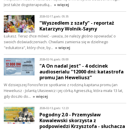
Jest także dogoterapeutką…
» więcej
2026-02-17, godz. 05:35
"Wyszedłem z szafy" - reportaż
Katarzyny Wolnik-Sayny
Łukasz. Teraz chce mówić - uważa, że należy głośno opowiadać o
swoich doświadczeniach. Chwilami zamienia się w dzielnego
"edukatora", który chce, by…
» więcej
2026-02-16, godz. 05:00
"A On nadal jest" - 4 odcinek
audioserialu "12000 dni: katastrofa
promu Jan Heweliusz"
W dzisiejszej Fonosferze spotkanie z rodziną kapitana promu Jan
Heweliusz - Jolantą Ułasiewicz i jej córką Agnieszką, która miała 13 lat,
gdy doszło do…
» więcej
2026-02-13, godz. 12:23
Pogodny 2.0 - Przemysław
Kowalewski skorzysta z
podpowiedzi Krzysztofa - słuchacza