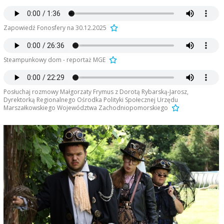
Zapowiedź Fonosfery na 30.12.2025
Steampunkowy dom - reportaż MGE
Posłuchaj rozmowy Małgorzaty Frymus z Dorotą Rybarską-Jarosz,
Dyrektorką Regionalnego Ośrodka Polityki Społecznej Urzędu
Marszałkowskiego Województwa Zachodniopomorskiego