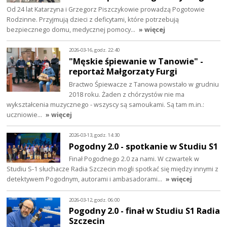
Od 24 lat Katarzyna i Grzegorz Piszczykowie prowadzą Pogotowie
Rodzinne. Przyjmują dzieci z deficytami, które potrzebują
bezpiecznego domu, medycznej pomocy…
» więcej
2026-03-16, godz. 22:40
"Męskie śpiewanie w Tanowie" -
reportaż Małgorzaty Furgi
Bractwo Śpiewacze z Tanowa powstało w grudniu
2018 roku. Żaden z chórzystów nie ma
wykształcenia muzycznego - wszyscy są samoukami. Są tam m.in.:
uczniowie…
» więcej
2026-03-13, godz. 14:30
Pogodny 2.0 - spotkanie w Studiu S1
Finał Pogodnego 2.0 za nami. W czwartek w
Studiu S-1 słuchacze Radia Szczecin mogli spotkać się między innymi z
detektywem Pogodnym, autorami i ambasadorami…
» więcej
2026-03-12, godz. 06:00
Pogodny 2.0 - finał w Studiu S1 Radia
Szczecin