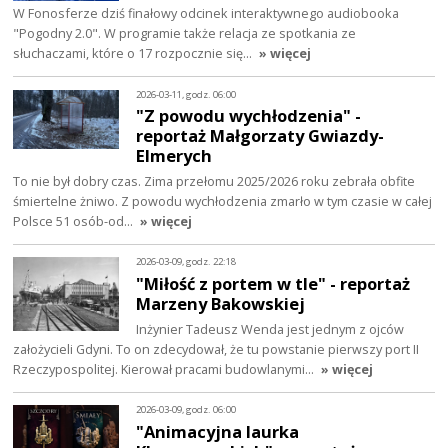
W Fonosferze dziś finałowy odcinek interaktywnego audiobooka
"Pogodny 2.0". W programie także relacja ze spotkania ze
słuchaczami, które o 17 rozpocznie się…
» więcej
2026-03-11, godz. 06:00
"Z powodu wychłodzenia" -
reportaż Małgorzaty Gwiazdy-
Elmerych
To nie był dobry czas. Zima przełomu 2025/2026 roku zebrała obfite
śmiertelne żniwo. Z powodu wychłodzenia zmarło w tym czasie w całej
Polsce 51 osób-od…
» więcej
2026-03-09, godz. 22:18
"Miłość z portem w tle" - reportaż
Marzeny Bakowskiej
Inżynier Tadeusz Wenda jest jednym z ojców
założycieli Gdyni. To on zdecydował, że tu powstanie pierwszy port II
Rzeczypospolitej. Kierował pracami budowlanymi…
» więcej
2026-03-09, godz. 06:00
"Animacyjna laurka