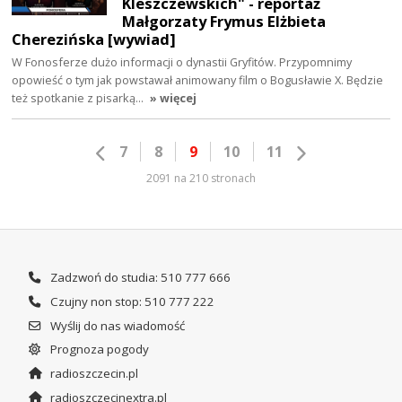
Kleszczewskich" - reportaż
Małgorzaty Frymus Elżbieta
Cherezińska [wywiad]
W Fonosferze dużo informacji o dynastii Gryfitów. Przypomnimy
opowieść o tym jak powstawał animowany film o Bogusławie X. Będzie
też spotkanie z pisarką…
» więcej
7
8
9
10
11
2091 na 210 stronach
Zadzwoń do studia: 510 777 666
Czujny non stop: 510 777 222
Wyślij do nas wiadomość
Prognoza pogody
radioszczecin.pl
radioszczecinextra.pl