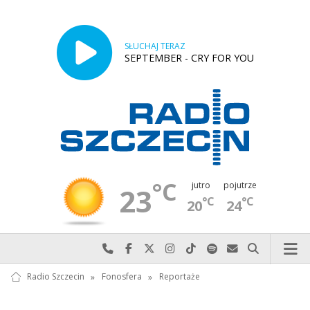
SŁUCHAJ TERAZ
SEPTEMBER - CRY FOR YOU
°C
jutro
pojutrze
23
°C
°C
20
24
Najlepiej po prostu do nas zadzwoń
Odwiedź nas na Facebook-u
Odwiedź nas na X
Odwiedź nas na Instagram-ie
Odwiedź nas na TikTok-u
Szukaj nas na Spotify
Wyślij do nas w
Szukaj
Radio Szczecin
»
Fonosfera
»
Reportaże