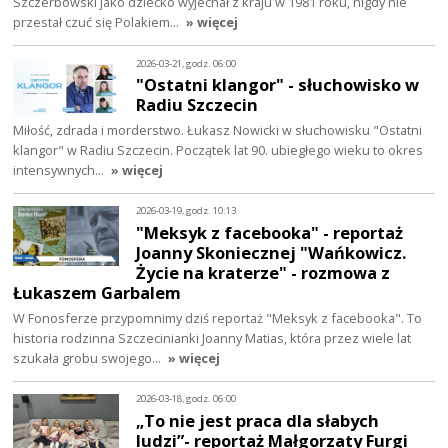
Szczerbowski jako dziecko wyjechał z kraju w 1981 roku, nigdy nie
przestał czuć się Polakiem…
» więcej
2026-03-21, godz. 06:00
"Ostatni klangor" - słuchowisko w
Radiu Szczecin
Miłość, zdrada i morderstwo. Łukasz Nowicki w słuchowisku "Ostatni
klangor" w Radiu Szczecin. Początek lat 90. ubiegłego wieku to okres
intensywnych…
» więcej
2026-03-19, godz. 10:13
"Meksyk z facebooka" - reportaż
Joanny Skoniecznej "Wańkowicz.
Życie na kraterze" - rozmowa z
Łukaszem Garbalem
W Fonosferze przypomnimy dziś reportaż "Meksyk z facebooka". To
historia rodzinna Szczecinianki Joanny Matias, która przez wiele lat
szukała grobu swojego…
» więcej
2026-03-18, godz. 06:00
„To nie jest praca dla słabych
ludzi”- reportaż Małgorzaty Furgi