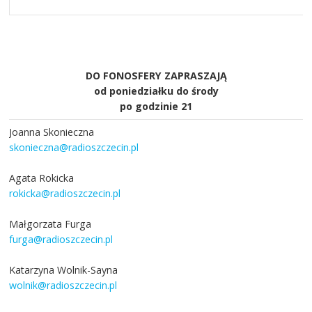
DO FONOSFERY ZAPRASZAJĄ
od poniedziałku do środy
po godzinie 21
Joanna Skonieczna
skonieczna@radioszczecin.pl
Agata Rokicka
rokicka@radioszczecin.pl
Małgorzata Furga
furga@radioszczecin.pl
Katarzyna Wolnik-Sayna
wolnik@radioszczecin.pl