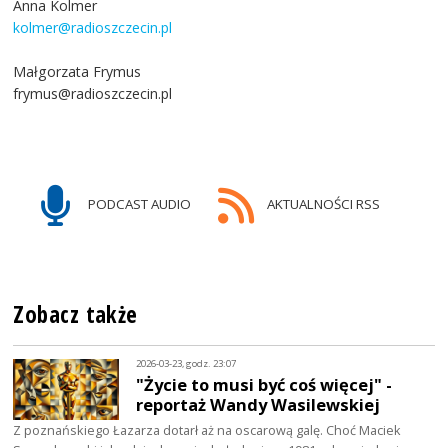
Anna Kolmer
kolmer@radioszczecin.pl
Małgorzata Frymus
frymus@radioszczecin.pl
PODCAST AUDIO
AKTUALNOŚCI RSS
Zobacz także
2026-03-23, godz. 23:07
"Życie to musi być coś więcej" -
reportaż Wandy Wasilewskiej
Z poznańskiego Łazarza dotarł aż na oscarową galę. Choć Maciek