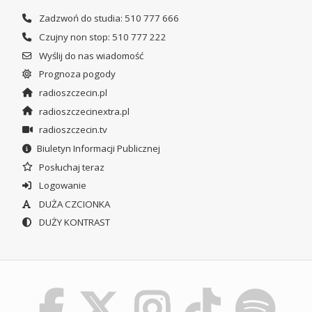
Zadzwoń do studia: 510 777 666
Czujny non stop: 510 777 222
Wyślij do nas wiadomość
Prognoza pogody
radioszczecin.pl
radioszczecinextra.pl
radioszczecin.tv
Biuletyn Informacji Publicznej
Posłuchaj teraz
Logowanie
DUŻA CZCIONKA
DUŻY KONTRAST