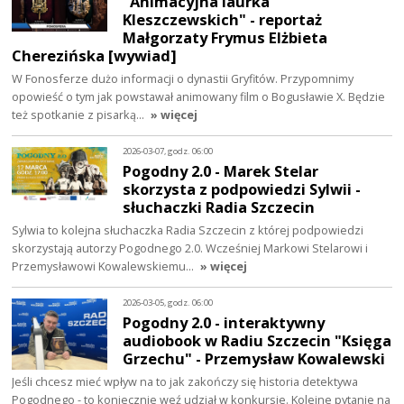
"Animacyjna laurka
Kleszczewskich" - reportaż
Małgorzaty Frymus Elżbieta
Cherezińska [wywiad]
W Fonosferze dużo informacji o dynastii Gryfitów. Przypomnimy
opowieść o tym jak powstawał animowany film o Bogusławie X. Będzie
też spotkanie z pisarką…
» więcej
2026-03-07, godz. 06:00
Pogodny 2.0 - Marek Stelar
skorzysta z podpowiedzi Sylwii -
słuchaczki Radia Szczecin
Sylwia to kolejna słuchaczka Radia Szczecin z której podpowiedzi
skorzystają autorzy Pogodnego 2.0. Wcześniej Markowi Stelarowi i
Przemysławowi Kowalewskiemu…
» więcej
2026-03-05, godz. 06:00
Pogodny 2.0 - interaktywny
audiobook w Radiu Szczecin "Księga
Grzechu" - Przemysław Kowalewski
Jeśli chcesz mieć wpływ na to jak zakończy się historia detektywa
Pogodnego - to koniecznie weź udział w konkursie. Kolejne pytanie na