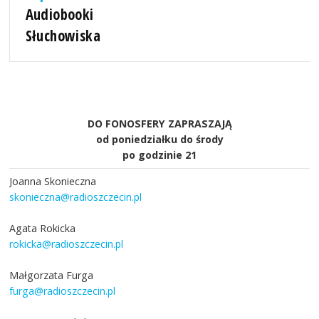
Audiobooki
Słuchowiska
DO FONOSFERY ZAPRASZAJĄ
od poniedziałku do środy
po godzinie 21
Joanna Skonieczna
skonieczna@radioszczecin.pl
Agata Rokicka
rokicka@radioszczecin.pl
Małgorzata Furga
furga@radioszczecin.pl