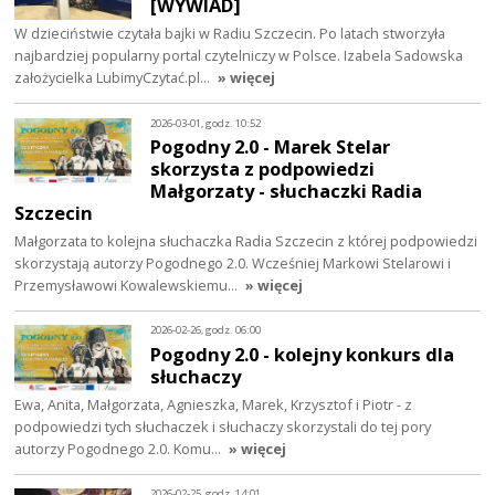
[WYWIAD]
W dzieciństwie czytała bajki w Radiu Szczecin. Po latach stworzyła
najbardziej popularny portal czytelniczy w Polsce. Izabela Sadowska
założycielka LubimyCzytać.pl…
» więcej
2026-03-01, godz. 10:52
Pogodny 2.0 - Marek Stelar
skorzysta z podpowiedzi
Małgorzaty - słuchaczki Radia
Szczecin
Małgorzata to kolejna słuchaczka Radia Szczecin z której podpowiedzi
skorzystają autorzy Pogodnego 2.0. Wcześniej Markowi Stelarowi i
Przemysławowi Kowalewskiemu…
» więcej
2026-02-26, godz. 06:00
Pogodny 2.0 - kolejny konkurs dla
słuchaczy
Ewa, Anita, Małgorzata, Agnieszka, Marek, Krzysztof i Piotr - z
podpowiedzi tych słuchaczek i słuchaczy skorzystali do tej pory
autorzy Pogodnego 2.0. Komu…
» więcej
2026-02-25, godz. 14:01