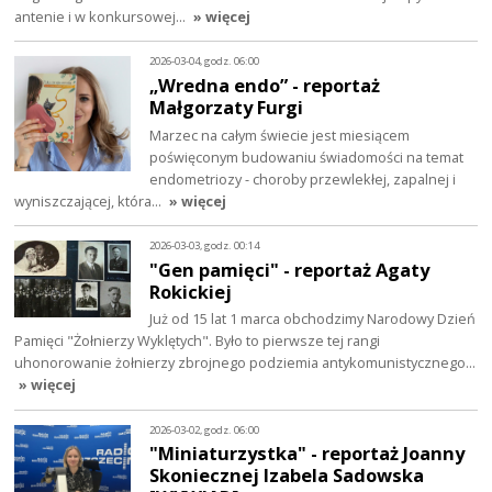
antenie i w konkursowej…
» więcej
2026-03-04, godz. 06:00
„Wredna endo” - reportaż
Małgorzaty Furgi
Marzec na całym świecie jest miesiącem
poświęconym budowaniu świadomości na temat
endometriozy - choroby przewlekłej, zapalnej i
wyniszczającej, która…
» więcej
2026-03-03, godz. 00:14
"Gen pamięci" - reportaż Agaty
Rokickiej
Już od 15 lat 1 marca obchodzimy Narodowy Dzień
Pamięci "Żołnierzy Wyklętych". Było to pierwsze tej rangi
uhonorowanie żołnierzy zbrojnego podziemia antykomunistycznego…
» więcej
2026-03-02, godz. 06:00
"Miniaturzystka" - reportaż Joanny
Skoniecznej Izabela Sadowska