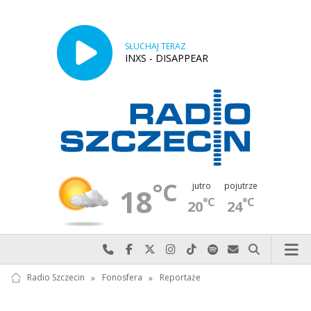
SŁUCHAJ TERAZ
INXS - DISAPPEAR
°C
jutro
pojutrze
18
°C
°C
20
24
Najlepiej po prostu do nas zadzwoń
Odwiedź nas na Facebook-u
Odwiedź nas na X
Odwiedź nas na Instagram-ie
Odwiedź nas na TikTok-u
Szukaj nas na Spotify
Wyślij do nas w
Szukaj
Radio Szczecin
»
Fonosfera
»
Reportaże