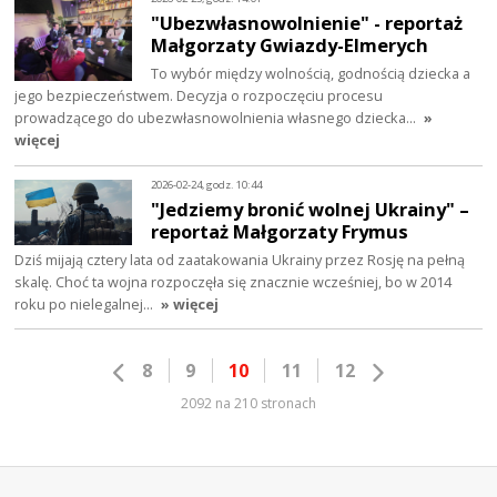
"Ubezwłasnowolnienie" - reportaż
Małgorzaty Gwiazdy-Elmerych
To wybór między wolnością, godnością dziecka a
jego bezpieczeństwem. Decyzja o rozpoczęciu procesu
prowadzącego do ubezwłasnowolnienia własnego dziecka…
»
więcej
2026-02-24, godz. 10:44
"Jedziemy bronić wolnej Ukrainy" –
reportaż Małgorzaty Frymus
Dziś mijają cztery lata od zaatakowania Ukrainy przez Rosję na pełną
skalę. Choć ta wojna rozpoczęła się znacznie wcześniej, bo w 2014
roku po nielegalnej…
» więcej
8
9
10
11
12
2092 na 210 stronach