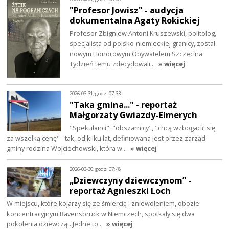
"Profesor Jowisz" - audycja
dokumentalna Agaty Rokickiej
Profesor Zbigniew Antoni Kruszewski, politolog,
specjalista od polsko-niemieckiej granicy, został
nowym Honorowym Obywatelem Szczecina.
Tydzień temu zdecydowali…
» więcej
2026-03-31, godz. 07:33
"Taka gmina..." - reportaż
Małgorzaty Gwiazdy-Elmerych
"Spekulanci", "obszarnicy", "chcą wzbogacić się
za wszelką cenę" - tak, od kilku lat, definiowana jest przez zarząd
gminy rodzina Wojciechowski, która w…
» więcej
2026-03-30, godz. 07:48
„Dziewczyny dziewczynom” -
reportaż Agnieszki Loch
W miejscu, które kojarzy się ze śmiercią i zniewoleniem, obozie
koncentracyjnym Ravensbrück w Niemczech, spotkały się dwa
pokolenia dziewcząt. Jedne to…
» więcej