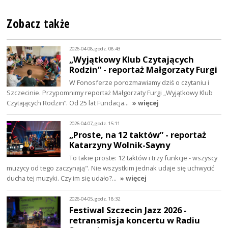
Zobacz także
2026-04-08, godz. 08:43
„Wyjątkowy Klub Czytających
Rodzin” - reportaż Małgorzaty Furgi
W Fonosferze porozmawiamy dziś o czytaniu i
Szczecinie. Przypomnimy reportaż Małgorzaty Furgi „Wyjątkowy Klub
Czytających Rodzin”. Od 25 lat Fundacja…
» więcej
2026-04-07, godz. 15:11
„Proste, na 12 taktów” - reportaż
Katarzyny Wolnik-Sayny
To takie proste: 12 taktów i trzy funkcje - wszyscy
muzycy od tego zaczynają". Nie wszystkim jednak udaje się uchwycić
ducha tej muzyki. Czy im się udało?…
» więcej
2026-04-05, godz. 18:32
Festiwal Szczecin Jazz 2026 -
retransmisja koncertu w Radiu