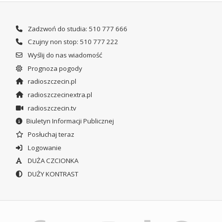
Zadzwoń do studia: 510 777 666
Czujny non stop: 510 777 222
Wyślij do nas wiadomość
Prognoza pogody
radioszczecin.pl
radioszczecinextra.pl
radioszczecin.tv
Biuletyn Informacji Publicznej
Posłuchaj teraz
Logowanie
DUŻA CZCIONKA
DUŻY KONTRAST