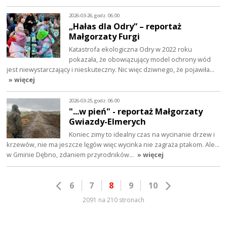
2026-03-26, godz. 06:00
„Hałas dla Odry” – reportaż
Małgorzaty Furgi
Katastrofa ekologiczna Odry w 2022 roku
pokazała, że obowiązujący model ochrony wód
jest niewystarczający i nieskuteczny. Nic więc dziwnego, że pojawiła…
» więcej
2026-03-25, godz. 06:00
"...w pień" - reportaż Małgorzaty
Gwiazdy-Elmerych
Koniec zimy to idealny czas na wycinanie drzew i
krzewów, nie ma jeszcze lęgów więc wycinka nie zagraża ptakom. Ale...
w Gminie Dębno, zdaniem przyrodników…
» więcej
6
7
8
9
10
2091 na 210 stronach