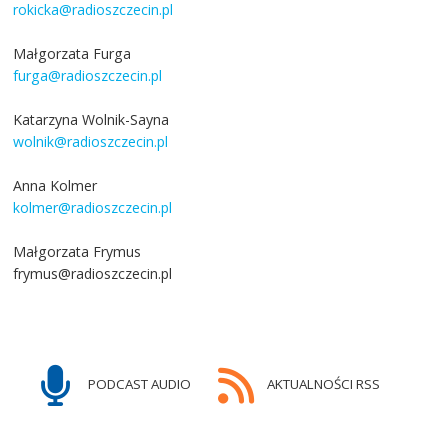
rokicka@radioszczecin.pl
Małgorzata Furga
furga@radioszczecin.pl
Katarzyna Wolnik-Sayna
wolnik@radioszczecin.pl
Anna Kolmer
kolmer@radioszczecin.pl
Małgorzata Frymus
frymus@radioszczecin.pl
PODCAST AUDIO
AKTUALNOŚCI RSS