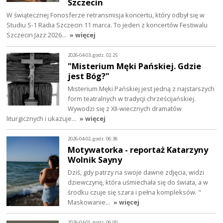
Szczecin
W świątecznej Fonosferze retransmisja koncertu, który odbył się w
Studiu S-1 Radia Szczecin 11 marca. To jeden z koncertów Festiwalu
Szczecin Jazz 2026…
» więcej
2026-04-03, godz. 02:25
"Misterium Męki Pańskiej. Gdzie
jest Bóg?"
Misterium Męki Pańskiej jest jedną z najstarszych
form teatralnych w tradycji chrześcijańskiej.
Wywodzi się z XII-wiecznych dramatów
liturgicznych i ukazuje…
» więcej
2026-04-02, godz. 06:38
Motywatorka - reportaż Katarzyny
Wolnik Sayny
Dziś, gdy patrzy na swoje dawne zdjęcia, widzi
dziewczynę, która uśmiechała się do świata, a w
środku czuje się szara i pełna kompleksów. "
Maskowanie…
» więcej
2026-04-01, godz. 06:00