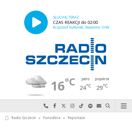
SŁUCHAJ TERAZ
CZAS REAKCJI do 02:00
Krzysztof Kukliński, Sławomir Orlik
°C
jutro
pojutrze
16
°C
°C
24
29
Najlepiej po prostu do nas zadzwoń
Odwiedź nas na Facebook-u
Odwiedź nas na X
Odwiedź nas na Instagram-ie
Odwiedź nas na TikTok-u
Szukaj nas na Spotify
Wyślij do nas w
Szukaj
Radio Szczecin
»
Fonosfera
»
Reportaże