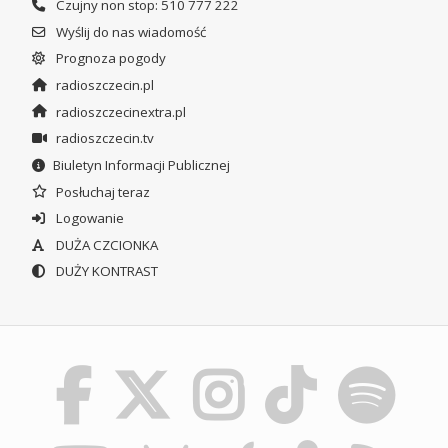
Czujny non stop: 510 777 222
Wyślij do nas wiadomość
Prognoza pogody
radioszczecin.pl
radioszczecinextra.pl
radioszczecin.tv
Biuletyn Informacji Publicznej
Posłuchaj teraz
Logowanie
DUŻA CZCIONKA
DUŻY KONTRAST