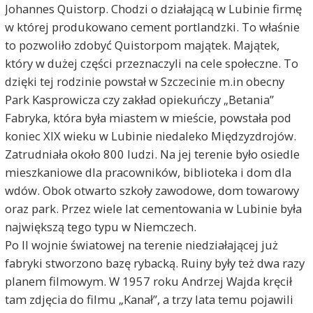
Johannes Quistorp. Chodzi o działającą w Lubinie firmę
w której produkowano cement portlandzki. To właśnie
to pozwoliło zdobyć Quistorpom majątek. Majątek,
który w dużej części przeznaczyli na cele społeczne. To
dzięki tej rodzinie powstał w Szczecinie m.in obecny
Park Kasprowicza czy zakład opiekuńczy „Betania”
Fabryka, która była miastem w mieście, powstała pod
koniec XIX wieku w Lubinie niedaleko Międzyzdrojów.
Zatrudniała około 800 ludzi. Na jej terenie było osiedle
mieszkaniowe dla pracowników, biblioteka i dom dla
wdów. Obok otwarto szkoły zawodowe, dom towarowy
oraz park. Przez wiele lat cementowania w Lubinie była
największą tego typu w Niemczech.
Po II wojnie światowej na terenie niedziałającej już
fabryki stworzono bazę rybacką. Ruiny były też dwa razy
planem filmowym. W 1957 roku Andrzej Wajda kręcił
tam zdjęcia do filmu „Kanał”, a trzy lata temu pojawili