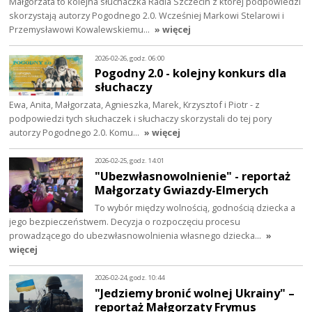
Małgorzata to kolejna słuchaczka Radia Szczecin z której podpowiedzi
skorzystają autorzy Pogodnego 2.0. Wcześniej Markowi Stelarowi i
Przemysławowi Kowalewskiemu…
» więcej
2026-02-26, godz. 06:00
Pogodny 2.0 - kolejny konkurs dla
słuchaczy
Ewa, Anita, Małgorzata, Agnieszka, Marek, Krzysztof i Piotr - z
podpowiedzi tych słuchaczek i słuchaczy skorzystali do tej pory
autorzy Pogodnego 2.0. Komu…
» więcej
2026-02-25, godz. 14:01
"Ubezwłasnowolnienie" - reportaż
Małgorzaty Gwiazdy-Elmerych
To wybór między wolnością, godnością dziecka a
jego bezpieczeństwem. Decyzja o rozpoczęciu procesu
prowadzącego do ubezwłasnowolnienia własnego dziecka…
»
więcej
2026-02-24, godz. 10:44
"Jedziemy bronić wolnej Ukrainy" –
reportaż Małgorzaty Frymus