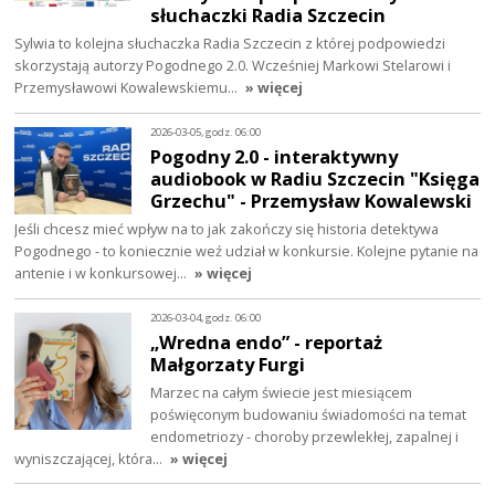
słuchaczki Radia Szczecin
Sylwia to kolejna słuchaczka Radia Szczecin z której podpowiedzi
skorzystają autorzy Pogodnego 2.0. Wcześniej Markowi Stelarowi i
Przemysławowi Kowalewskiemu…
» więcej
2026-03-05, godz. 06:00
Pogodny 2.0 - interaktywny
audiobook w Radiu Szczecin "Księga
Grzechu" - Przemysław Kowalewski
Jeśli chcesz mieć wpływ na to jak zakończy się historia detektywa
Pogodnego - to koniecznie weź udział w konkursie. Kolejne pytanie na
antenie i w konkursowej…
» więcej
2026-03-04, godz. 06:00
„Wredna endo” - reportaż
Małgorzaty Furgi
Marzec na całym świecie jest miesiącem
poświęconym budowaniu świadomości na temat
endometriozy - choroby przewlekłej, zapalnej i
wyniszczającej, która…
» więcej