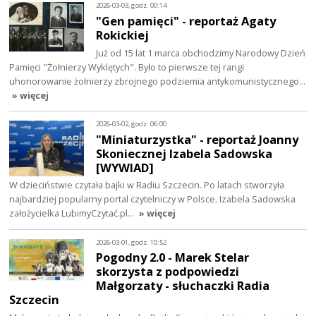
2026-03-03, godz. 00:14
"Gen pamięci" - reportaż Agaty
Rokickiej
Już od 15 lat 1 marca obchodzimy Narodowy Dzień
Pamięci "Żołnierzy Wyklętych". Było to pierwsze tej rangi
uhonorowanie żołnierzy zbrojnego podziemia antykomunistycznego…
» więcej
2026-03-02, godz. 06:00
"Miniaturzystka" - reportaż Joanny
Skoniecznej Izabela Sadowska
[WYWIAD]
W dzieciństwie czytała bajki w Radiu Szczecin. Po latach stworzyła
najbardziej popularny portal czytelniczy w Polsce. Izabela Sadowska
założycielka LubimyCzytać.pl…
» więcej
2026-03-01, godz. 10:52
Pogodny 2.0 - Marek Stelar
skorzysta z podpowiedzi
Małgorzaty - słuchaczki Radia
Szczecin