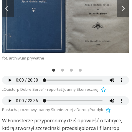
f
fot. archiwum prywatne
„Quistorp Dobre Serce” - reportaż Joanny Skoniecznej
Posłuchaj rozmowy Joanny Skoniecznej z Dorotą Pundyk
W Fonosferze przypomnimy dziś opowieść o fabryce,
którą stworzył szczeciński przedsiębiorca i filantrop