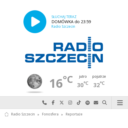
SŁUCHAJ TERAZ
DOMÓWKA do 23:59
Radio Szczecin
°C
jutro
pojutrze
16
°C
°C
30
32
Najlepiej po prostu do nas zadzwoń
Odwiedź nas na Facebook-u
Odwiedź nas na X
Odwiedź nas na Instagram-ie
Odwiedź nas na TikTok-u
Szukaj nas na Spotify
Wyślij do nas w
Szukaj
Radio Szczecin
»
Fonosfera
»
Reportaże