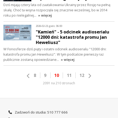
Dziś mijają cztery lata od zaatakowania Ukrainy przez Rosję na pełną
skalę. Choć ta wojna rozpoczęła się znacznie wcześniej, bo w 2014
roku po nielegalnej…
» więcej
2026-02-23, godz. 06:00
"Kamień" - 5 odcinek audioserialu
"12000 dni: katastrofa promu Jan
Heweliusz"
W Fonosferze dziś piąty i ostatni odcinek audioserialu "12000 dni:
katastrofa promu Jan Heweliusz". W tym podcaście pierwszy raz
publicznie zostaną opowiedziane…
» więcej
8
9
10
11
12
2091 na 210 stronach
Zadzwoń do studia: 510 777 666