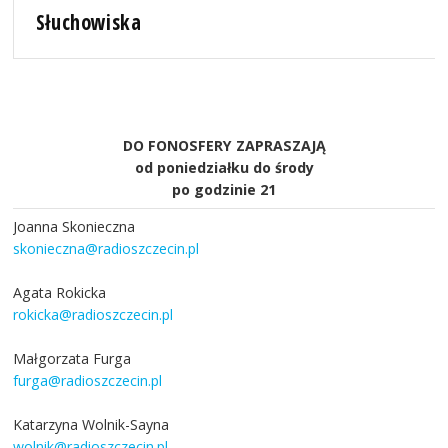
Słuchowiska
DO FONOSFERY ZAPRASZAJĄ
od poniedziałku do środy
po godzinie 21
Joanna Skonieczna
skonieczna@radioszczecin.pl
Agata Rokicka
rokicka@radioszczecin.pl
Małgorzata Furga
furga@radioszczecin.pl
Katarzyna Wolnik-Sayna
wolnik@radioszczecin.pl