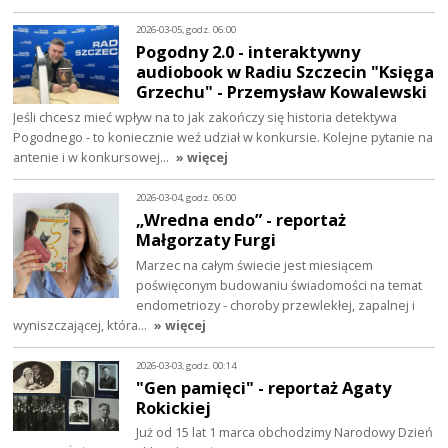
2026-03-05, godz. 06:00
Pogodny 2.0 - interaktywny
audiobook w Radiu Szczecin "Księga
Grzechu" - Przemysław Kowalewski
Jeśli chcesz mieć wpływ na to jak zakończy się historia detektywa
Pogodnego - to koniecznie weź udział w konkursie. Kolejne pytanie na
antenie i w konkursowej…
» więcej
2026-03-04, godz. 06:00
„Wredna endo” - reportaż
Małgorzaty Furgi
Marzec na całym świecie jest miesiącem
poświęconym budowaniu świadomości na temat
endometriozy - choroby przewlekłej, zapalnej i
wyniszczającej, która…
» więcej
2026-03-03, godz. 00:14
"Gen pamięci" - reportaż Agaty
Rokickiej
Już od 15 lat 1 marca obchodzimy Narodowy Dzień