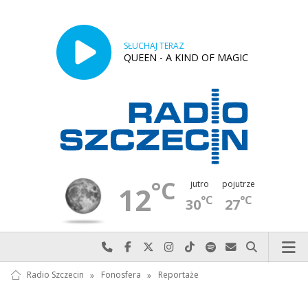
SŁUCHAJ TERAZ
QUEEN - A KIND OF MAGIC
°C
jutro
pojutrze
12
°C
°C
30
27
Najlepiej po prostu do nas zadzwoń
Odwiedź nas na Facebook-u
Odwiedź nas na X
Odwiedź nas na Instagram-ie
Odwiedź nas na TikTok-u
Szukaj nas na Spotify
Wyślij do nas w
Szukaj
Radio Szczecin
»
Fonosfera
»
Reportaże