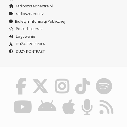
radioszczecinextra.pl
radioszczecin.tv
Biuletyn Informacji Publicznej
Posłuchaj teraz
Logowanie
DUŻA CZCIONKA
DUŻY KONTRAST