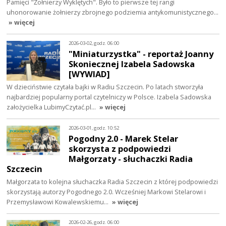
Pamięci "Żołnierzy Wyklętych". Było to pierwsze tej rangi
uhonorowanie żołnierzy zbrojnego podziemia antykomunistycznego…
» więcej
2026-03-02, godz. 06:00
"Miniaturzystka" - reportaż Joanny
Skoniecznej Izabela Sadowska
[WYWIAD]
W dzieciństwie czytała bajki w Radiu Szczecin. Po latach stworzyła
najbardziej popularny portal czytelniczy w Polsce. Izabela Sadowska
założycielka LubimyCzytać.pl…
» więcej
2026-03-01, godz. 10:52
Pogodny 2.0 - Marek Stelar
skorzysta z podpowiedzi
Małgorzaty - słuchaczki Radia
Szczecin
Małgorzata to kolejna słuchaczka Radia Szczecin z której podpowiedzi
skorzystają autorzy Pogodnego 2.0. Wcześniej Markowi Stelarowi i
Przemysławowi Kowalewskiemu…
» więcej
2026-02-26, godz. 06:00