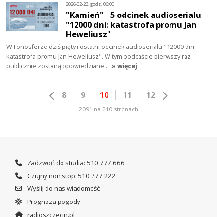
2026-02-23, godz. 06:00
"Kamień" - 5 odcinek audioserialu
"12000 dni: katastrofa promu Jan
Heweliusz"
W Fonosferze dziś piąty i ostatni odcinek audioserialu "12000 dni:
katastrofa promu Jan Heweliusz". W tym podcaście pierwszy raz
publicznie zostaną opowiedziane…
» więcej
8
9
10
11
12
2091 na 210 stronach
Zadzwoń do studia: 510 777 666
Czujny non stop: 510 777 222
Wyślij do nas wiadomość
Prognoza pogody
radioszczecin.pl