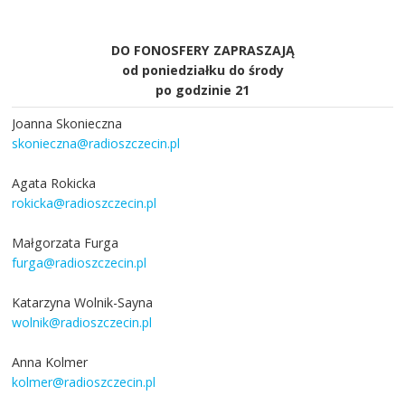
DO FONOSFERY ZAPRASZAJĄ
od poniedziałku do środy
po godzinie 21
Joanna Skonieczna
skonieczna@radioszczecin.pl
Agata Rokicka
rokicka@radioszczecin.pl
Małgorzata Furga
furga@radioszczecin.pl
Katarzyna Wolnik-Sayna
wolnik@radioszczecin.pl
Anna Kolmer
kolmer@radioszczecin.pl