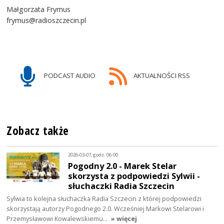
Małgorzata Frymus
frymus@radioszczecin.pl
PODCAST AUDIO
AKTUALNOŚCI RSS
Zobacz także
2026-03-07, godz. 06:00
Pogodny 2.0 - Marek Stelar
skorzysta z podpowiedzi Sylwii -
słuchaczki Radia Szczecin
Sylwia to kolejna słuchaczka Radia Szczecin z której podpowiedzi
skorzystają autorzy Pogodnego 2.0. Wcześniej Markowi Stelarowi i
Przemysławowi Kowalewskiemu…
» więcej