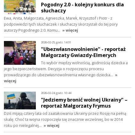
Pogodny 2.0 - kolejny konkurs dla
słuchaczy
Ewa, Anita, Małgorzata, Agnieszka, Marek, Krzysztof i Piotr - z
podpowiedzi tych słuchaczek i słuchaczy skorzystali do tej pory
autorzy Pogodnego 2.0. Komu…
» więcej
2026-02-25, godz. 14:01
"Ubezwłasnowolnienie" - reportaż
Małgorzaty Gwiazdy-Elmerych
To wybór między wolnością, godnością dziecka a
jego bezpieczeństwem. Decyzja o rozpoczęciu procesu
prowadzącego do ubezwłasnowolnienia własnego dziecka…
»
więcej
2026-02-24, godz. 10:44
"Jedziemy bronić wolnej Ukrainy" –
reportaż Małgorzaty Frymus
Dziś mijają cztery lata od zaatakowania Ukrainy przez Rosję na pełną
skalę. Choć ta wojna rozpoczęła się znacznie wcześniej, bo w 2014
roku po nielegalnej…
» więcej