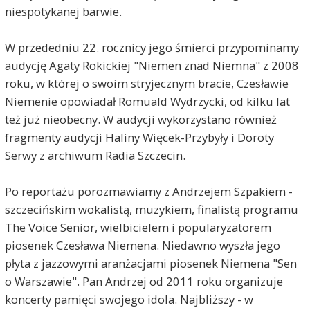
niespotykanej barwie.
W przededniu 22. rocznicy jego śmierci przypominamy
audycję Agaty Rokickiej "Niemen znad Niemna" z 2008
roku, w której o swoim stryjecznym bracie, Czesławie
Niemenie opowiadał Romuald Wydrzycki, od kilku lat
też już nieobecny. W audycji wykorzystano również
fragmenty audycji Haliny Więcek-Przybyły i Doroty
Serwy z archiwum Radia Szczecin.
Po reportażu porozmawiamy z Andrzejem Szpakiem -
szczecińskim wokalistą, muzykiem, finalistą programu
The Voice Senior, wielbicielem i popularyzatorem
piosenek Czesława Niemena. Niedawno wyszła jego
płyta z jazzowymi aranżacjami piosenek Niemena "Sen
o Warszawie". Pan Andrzej od 2011 roku organizuje
koncerty pamięci swojego idola. Najbliższy - w