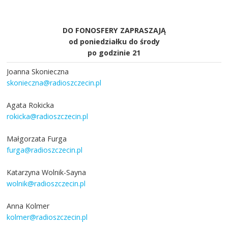
DO FONOSFERY ZAPRASZAJĄ
od poniedziałku do środy
po godzinie 21
Joanna Skonieczna
skonieczna@radioszczecin.pl
Agata Rokicka
rokicka@radioszczecin.pl
Małgorzata Furga
furga@radioszczecin.pl
Katarzyna Wolnik-Sayna
wolnik@radioszczecin.pl
Anna Kolmer
kolmer@radioszczecin.pl