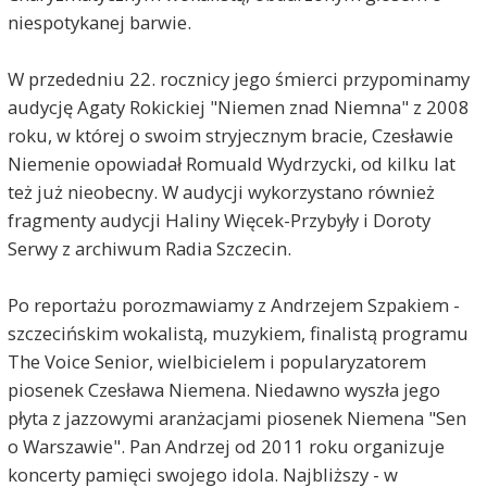
niespotykanej barwie.
W przededniu 22. rocznicy jego śmierci przypominamy
audycję Agaty Rokickiej "Niemen znad Niemna" z 2008
roku, w której o swoim stryjecznym bracie, Czesławie
Niemenie opowiadał Romuald Wydrzycki, od kilku lat
też już nieobecny. W audycji wykorzystano również
fragmenty audycji Haliny Więcek-Przybyły i Doroty
Serwy z archiwum Radia Szczecin.
Po reportażu porozmawiamy z Andrzejem Szpakiem -
szczecińskim wokalistą, muzykiem, finalistą programu
The Voice Senior, wielbicielem i popularyzatorem
piosenek Czesława Niemena. Niedawno wyszła jego
płyta z jazzowymi aranżacjami piosenek Niemena "Sen
o Warszawie". Pan Andrzej od 2011 roku organizuje
koncerty pamięci swojego idola. Najbliższy - w