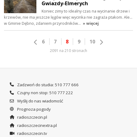
Gwiazdy-Elmerych
Koniec zimy to idealny czas na wycinanie drzew i
krzewów, nie ma jeszcze lęgów więc wycinka nie zagraża ptakom. Ale...
w Gminie Dębno, zdaniem przyrodników…
» więcej
6
7
8
9
10
2091 na 210 stronach
Zadzwoń do studia: 510 777 666
Czujny non stop: 510 777 222
Wyślij do nas wiadomość
Prognoza pogody
radioszczecin.pl
radioszczecinextra.pl
radioszczecin.tv