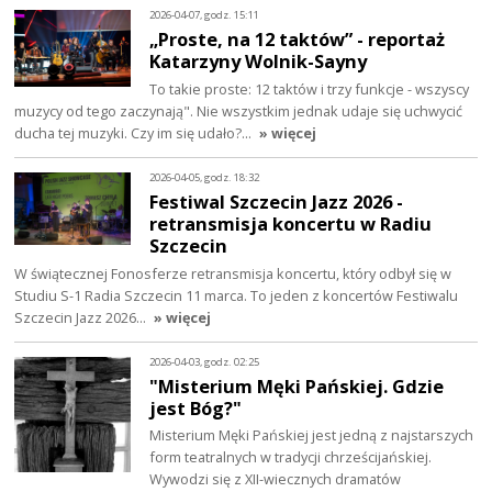
2026-04-07, godz. 15:11
„Proste, na 12 taktów” - reportaż
Katarzyny Wolnik-Sayny
To takie proste: 12 taktów i trzy funkcje - wszyscy
muzycy od tego zaczynają". Nie wszystkim jednak udaje się uchwycić
ducha tej muzyki. Czy im się udało?…
» więcej
2026-04-05, godz. 18:32
Festiwal Szczecin Jazz 2026 -
retransmisja koncertu w Radiu
Szczecin
W świątecznej Fonosferze retransmisja koncertu, który odbył się w
Studiu S-1 Radia Szczecin 11 marca. To jeden z koncertów Festiwalu
Szczecin Jazz 2026…
» więcej
2026-04-03, godz. 02:25
"Misterium Męki Pańskiej. Gdzie
jest Bóg?"
Misterium Męki Pańskiej jest jedną z najstarszych
form teatralnych w tradycji chrześcijańskiej.
Wywodzi się z XII-wiecznych dramatów