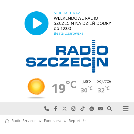
SŁUCHAJ TERAZ
WEEKENDOWE RADIO
SZCZECIN NA DZIEŃ DOBRY
do 12:00
Beata Użarowska
°C
jutro
pojutrze
19
°C
°C
30
32
Najlepiej po prostu do nas zadzwoń
Odwiedź nas na Facebook-u
Odwiedź nas na X
Odwiedź nas na Instagram-ie
Odwiedź nas na TikTok-u
Szukaj nas na Spotify
Wyślij do nas w
Szukaj
Radio Szczecin
»
Fonosfera
»
Reportaże