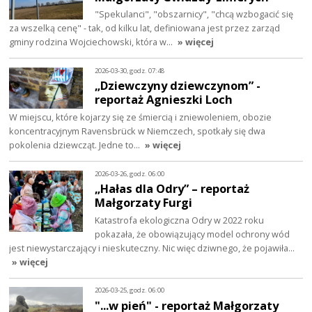
"Spekulanci", "obszarnicy", "chcą wzbogacić się
za wszelką cenę" - tak, od kilku lat, definiowana jest przez zarząd
gminy rodzina Wojciechowski, która w…
» więcej
2026-03-30, godz. 07:48
„Dziewczyny dziewczynom” -
reportaż Agnieszki Loch
W miejscu, które kojarzy się ze śmiercią i zniewoleniem, obozie
koncentracyjnym Ravensbrück w Niemczech, spotkały się dwa
pokolenia dziewcząt. Jedne to…
» więcej
2026-03-26, godz. 06:00
„Hałas dla Odry” – reportaż
Małgorzaty Furgi
Katastrofa ekologiczna Odry w 2022 roku
pokazała, że obowiązujący model ochrony wód
jest niewystarczający i nieskuteczny. Nic więc dziwnego, że pojawiła…
» więcej
2026-03-25, godz. 06:00
"...w pień" - reportaż Małgorzaty