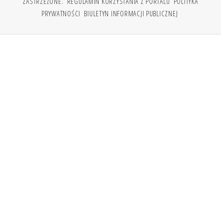
ZASTRZEŻONE.
REGULAMIN KORZYSTANIA Z PORTALU
POLITYKA
PRYWATNOŚCI
BIULETYN INFORMACJI PUBLICZNEJ