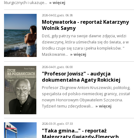
liturgicznych i ukazuje…
» więcej
2026-04-02, godz. 06:38
Motywatorka - reportaż Katarzyny
Wolnik Sayny
Dziś, gdy patrzy na swoje dawne zdjęcia, widzi
dziewczynę, która uśmiechała się do świata, a w
środku czuje się szara i pełna kompleksów. "
Maskowanie…
» więcej
2026-04-01, godz. 06:00
"Profesor Jowisz" - audycja
dokumentalna Agaty Rokickiej
Profesor Zbigniew Antoni Kruszewski, politolog,
specjalista od polsko-niemieckiej granicy, został
nowym Honorowym Obywatelem Szczecina.
Tydzień temu zdecydowali…
» więcej
2026-03-31, godz. 07:33
"Taka gmina..." - reportaż
Małgorzaty Gwiazdy-Elmerych