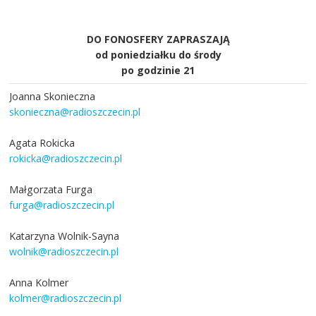
DO FONOSFERY ZAPRASZAJĄ
od poniedziałku do środy
po godzinie 21
Joanna Skonieczna
skonieczna@radioszczecin.pl
Agata Rokicka
rokicka@radioszczecin.pl
Małgorzata Furga
furga@radioszczecin.pl
Katarzyna Wolnik-Sayna
wolnik@radioszczecin.pl
Anna Kolmer
kolmer@radioszczecin.pl