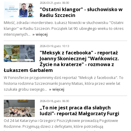
2026-03-21, godz. 06:00
"Ostatni klangor" - słuchowisko w
Radiu Szczecin
Miłość, zdrada i morderstwo. Łukasz Nowicki w słuchowisku "Ostatni
klangor" w Radiu Szczecin. Początek lat 90. ubiegłego wieku to okres
intensywnych…
» więcej
2026-03-19, godz. 10:13
"Meksyk z facebooka" - reportaż
Joanny Skoniecznej "Wańkowicz.
Życie na kraterze" - rozmowa z
Łukaszem Garbalem
W Fonosferze przypomnimy dziś reportaż "Meksyk z facebooka". To
historia rodzinna Szczecinianki Joanny Matias, która przez wiele lat
szukała grobu swojego…
» więcej
2026-03-18, godz. 06:00
„To nie jest praca dla słabych
ludzi”- reportaż Małgorzaty Furgi
Od 24 lat Katarzyna i Grzegorz Piszczykowie prowadzą Pogotowie
Rodzinne. Przyjmują dzieci z deficytami, które potrzebują