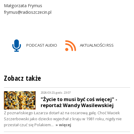
Małgorzata Frymus
frymus@radioszczecin.pl
PODCAST AUDIO
AKTUALNOŚCI RSS
Zobacz także
2026-03-23, godz. 23:07
"Życie to musi być coś więcej" -
reportaż Wandy Wasilewskiej
Z poznańskiego Łazarza dotarł aż na oscarową galę. Choć Maciek
Szczerbowski jako dziecko wyjechał z kraju w 1981 roku, nigdy nie
przestał czuć się Polakiem…
» więcej