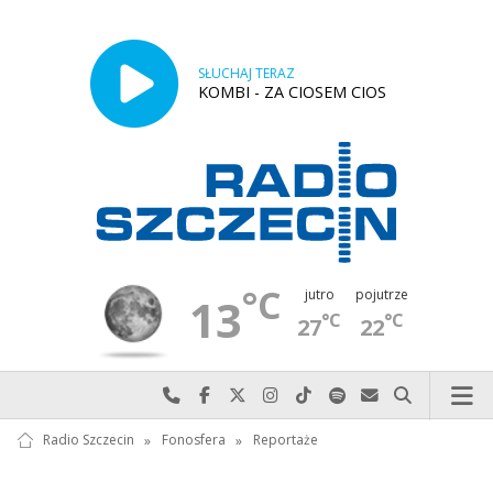
SŁUCHAJ TERAZ
KOMBI - ZA CIOSEM CIOS
°C
jutro
pojutrze
13
°C
°C
27
22
Najlepiej po prostu do nas zadzwoń
Odwiedź nas na Facebook-u
Odwiedź nas na X
Odwiedź nas na Instagram-ie
Odwiedź nas na TikTok-u
Szukaj nas na Spotify
Wyślij do nas w
Szukaj
Radio Szczecin
»
Fonosfera
»
Reportaże