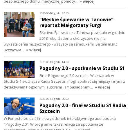
bezpiecznego domu, medycznej pomocy…
» więcej
2026-03-16, godz. 22:40
"Męskie śpiewanie w Tanowie" -
reportaż Małgorzaty Furgi
Bractwo Śpiewacze z Tanowa powstało w grudniu
2018 roku. Żaden z chórzystów nie ma
wykształcenia muzycznego - wszyscy są samoukami. Są tam m.in.:
uczniowie…
» więcej
2026-03-13, godz. 14:30
Pogodny 2.0 - spotkanie w Studiu S1
Finał Pogodnego 2.0 za nami. W czwartek w
Studiu S-1 słuchacze Radia Szczecin mogli spotkać się między innymi z
detektywem Pogodnym, autorami i ambasadorami…
» więcej
2026-03-12, godz. 06:00
Pogodny 2.0 - finał w Studiu S1 Radia
Szczecin
W Fonosferze dziś finałowy odcinek interaktywnego audiobooka
"Pogodny 2.0". W programie także relacja ze spotkania ze
słuchaczami, które o 17 rozpocznie się…
» więcej