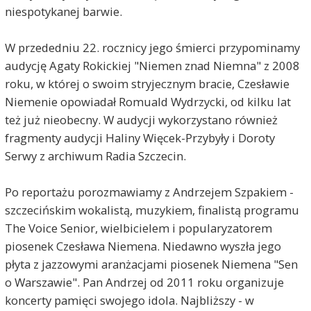
niespotykanej barwie.
W przededniu 22. rocznicy jego śmierci przypominamy
audycję Agaty Rokickiej "Niemen znad Niemna" z 2008
roku, w której o swoim stryjecznym bracie, Czesławie
Niemenie opowiadał Romuald Wydrzycki, od kilku lat
też już nieobecny. W audycji wykorzystano również
fragmenty audycji Haliny Więcek-Przybyły i Doroty
Serwy z archiwum Radia Szczecin.
Po reportażu porozmawiamy z Andrzejem Szpakiem -
szczecińskim wokalistą, muzykiem, finalistą programu
The Voice Senior, wielbicielem i popularyzatorem
piosenek Czesława Niemena. Niedawno wyszła jego
płyta z jazzowymi aranżacjami piosenek Niemena "Sen
o Warszawie". Pan Andrzej od 2011 roku organizuje
koncerty pamięci swojego idola. Najbliższy - w