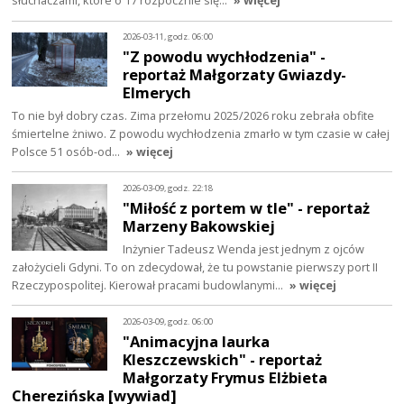
2026-03-11, godz. 06:00
"Z powodu wychłodzenia" -
reportaż Małgorzaty Gwiazdy-
Elmerych
To nie był dobry czas. Zima przełomu 2025/2026 roku zebrała obfite
śmiertelne żniwo. Z powodu wychłodzenia zmarło w tym czasie w całej
Polsce 51 osób-od…
» więcej
2026-03-09, godz. 22:18
"Miłość z portem w tle" - reportaż
Marzeny Bakowskiej
Inżynier Tadeusz Wenda jest jednym z ojców
założycieli Gdyni. To on zdecydował, że tu powstanie pierwszy port II
Rzeczypospolitej. Kierował pracami budowlanymi…
» więcej
2026-03-09, godz. 06:00
"Animacyjna laurka
Kleszczewskich" - reportaż
Małgorzaty Frymus Elżbieta
Cherezińska [wywiad]