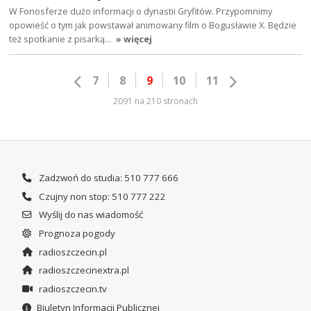
W Fonosferze dużo informacji o dynastii Gryfitów. Przypomnimy
opowieść o tym jak powstawał animowany film o Bogusławie X. Będzie
też spotkanie z pisarką…
» więcej
7
8
9
10
11
2091 na 210 stronach
Zadzwoń do studia: 510 777 666
Czujny non stop: 510 777 222
Wyślij do nas wiadomość
Prognoza pogody
radioszczecin.pl
radioszczecinextra.pl
radioszczecin.tv
Biuletyn Informacji Publicznej