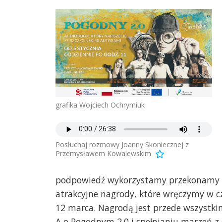
grafika Wojciech Ochrymiuk
Posłuchaj rozmowy Joanny Skoniecznej z
Przemysławem Kowalewskim
podpowiedź wykorzystamy przekonamy si
atrakcyjne nagrody, które wręczymy w cz
12 marca. Nagrodą jest przede wszystkim
A o Pogodnym 2.0 i spełnianiu marzeń z