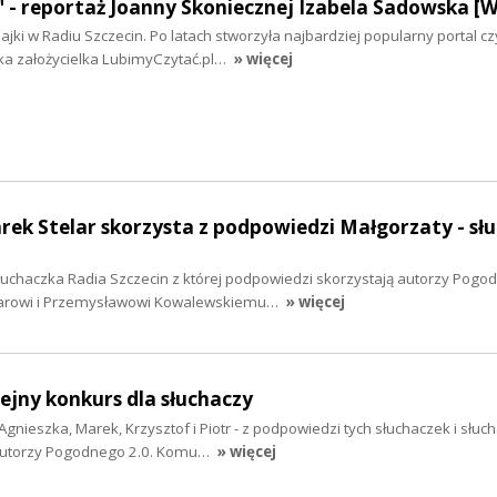
" - reportaż Joanny Skoniecznej Izabela Sadowska 
ajki w Radiu Szczecin. Po latach stworzyła najbardziej popularny portal cz
ka założycielka LubimyCzytać.pl…
» więcej
rek Stelar skorzysta z podpowiedzi Małgorzaty - sł
łuchaczka Radia Szczecin z której podpowiedzi skorzystają autorzy Pogod
larowi i Przemysławowi Kowalewskiemu…
» więcej
lejny konkurs dla słuchaczy
Agnieszka, Marek, Krzysztof i Piotr - z podpowiedzi tych słuchaczek i słuc
y autorzy Pogodnego 2.0. Komu…
» więcej