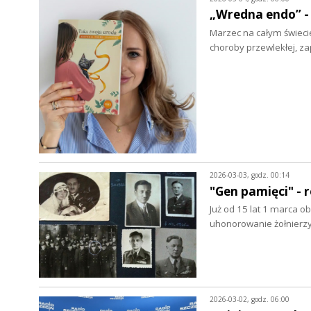
„Wredna endo” -
Marzec na całym świec
choroby przewlekłej, za
2026-03-03, godz. 00:14
"Gen pamięci" - 
Już od 15 lat 1 marca o
uhonorowanie żołnierz
2026-03-02, godz. 06:00