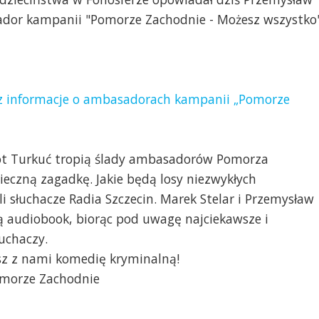
ador kampanii "Pomorze Zachodnie - Możesz wszystko"
raz informacje o ambasadorach kampanii „Pomorze
kot Turkuć tropią ślady ambasadorów Pomorza
ieczną zagadkę. Jakie będą losy niezwykłych
 słuchacze Radia Szczecin. Marek Stelar i Przemysław
ą audiobook, biorąc pod uwagę najciekawsze i
łuchaczy.
isz z nami komedię kryminalną!
omorze Zachodnie