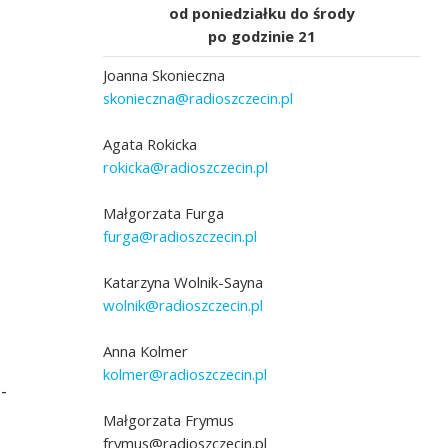
od poniedziałku do środy
po godzinie 21
Joanna Skonieczna
skonieczna@radioszczecin.pl
Agata Rokicka
rokicka@radioszczecin.pl
Małgorzata Furga
furga@radioszczecin.pl
Katarzyna Wolnik-Sayna
wolnik@radioszczecin.pl
Anna Kolmer
kolmer@radioszczecin.pl
-
Małgorzata Frymus
frymus@radioszczecin.pl