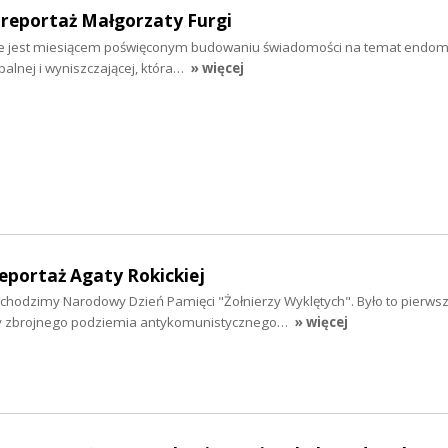
 reportaż Małgorzaty Furgi
ie jest miesiącem poświęconym budowaniu świadomości na temat endome
palnej i wyniszczającej, która…
» więcej
reportaż Agaty Rokickiej
bchodzimy Narodowy Dzień Pamięci "Żołnierzy Wyklętych". Było to pierwsze
y zbrojnego podziemia antykomunistycznego…
» więcej