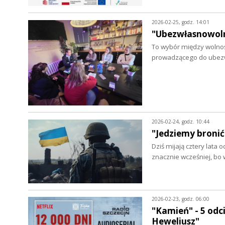
2026-02-25, godz. 14:01
"Ubezwłasnowoln
To wybór między wolnoś
prowadzącego do ubez
2026-02-24, godz. 10:44
"Jedziemy bronić
Dziś mijają cztery lata
znacznie wcześniej, bo
2026-02-23, godz. 06:00
"Kamień" - 5 odc
Heweliusz"