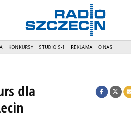
A
KONKURSY
STUDIO S-1
REKLAMA
O NAS
urs dla
zecin