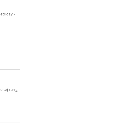
triozy -
 tej rangi