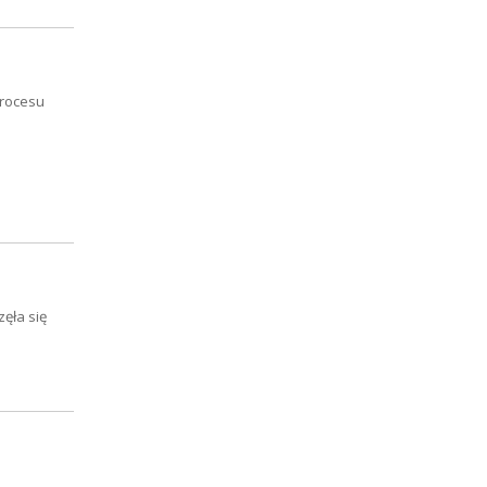
procesu
ęła się