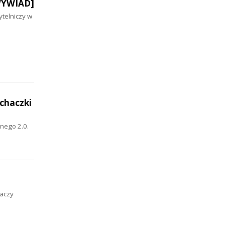
[WYWIAD]
ytelniczy w
uchaczki
nego 2.0.
haczy