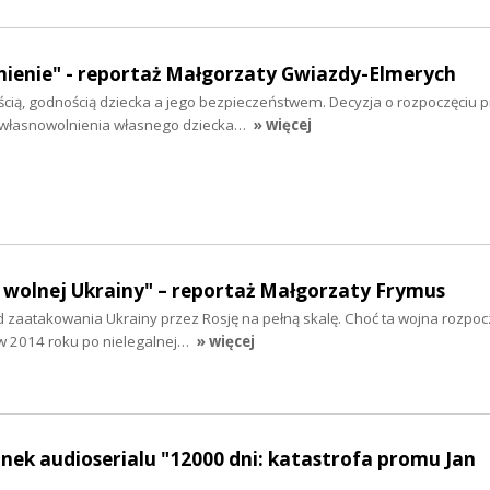
ienie" - reportaż Małgorzaty Gwiazdy-Elmerych
cią, godnością dziecka a jego bezpieczeństwem. Decyzja o rozpoczęciu 
własnowolnienia własnego dziecka…
» więcej
 wolnej Ukrainy" – reportaż Małgorzaty Frymus
 od zaatakowania Ukrainy przez Rosję na pełną skalę. Choć ta wojna rozpocz
 w 2014 roku po nielegalnej…
» więcej
inek audioserialu "12000 dni: katastrofa promu Jan