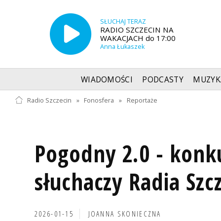
SŁUCHAJ TERAZ
RADIO SZCZECIN NA
WAKACJACH do 17:00
Anna Łukaszek
WIADOMOŚCI
PODCASTY
MUZYK
Radio Szczecin
»
Fonosfera
»
Reportaże
Pogodny 2.0 - konk
słuchaczy Radia Szc
2026-01-15
JOANNA SKONIECZNA