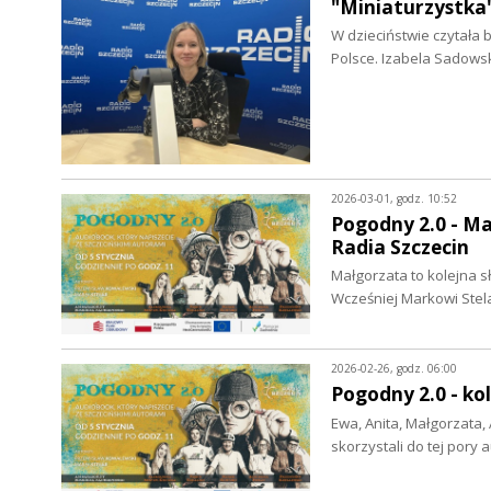
"Miniaturzystka
W dzieciństwie czytała b
Polsce. Izabela Sadows
2026-03-01, godz. 10:52
Pogodny 2.0 - Ma
Radia Szczecin
Małgorzata to kolejna s
Wcześniej Markowi Ste
2026-02-26, godz. 06:00
Pogodny 2.0 - ko
Ewa, Anita, Małgorzata, 
skorzystali do tej por