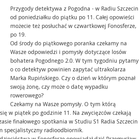
Przygody detektywa z Pogodna - w Radiu Szczecin
od poniedziałku do piątku po 11. Całej opowieści
możecie też posłuchać w czwartkowej Fonosferze,
po 19.
Od środy do piątkowego poranka czekamy na
Wasze odpowiedzi i pomysły dotyczące losów
bohatera Pogodnego 2.0. W tym tygodniu pytamy
o co detektyw powinien zapytać ultrakolarza
Marka Rupińskiego. Czy o dzień w którym poznał
swoją żonę, czy może o datę wypadku
rowerowego?
Czekamy na Wasze pomysły. O tym którą
ę w piątek po godzinie 11. Na zwycięzców czekają
asie finałowego spotkania w Studiu S1 Radia Szczecin 
 specjalistyczny radioodbiornik.
 dzieciństwa w Fonosferze opowiadał dziś Przemysław