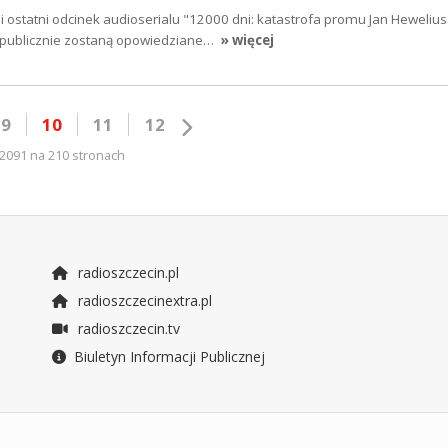
 i ostatni odcinek audioserialu "12000 dni: katastrofa promu Jan Heweliu
 publicznie zostaną opowiedziane…
» więcej
9
10
11
12
2091 na 210 stronach
radioszczecin.pl
radioszczecinextra.pl
radioszczecin.tv
Biuletyn Informacji Publicznej