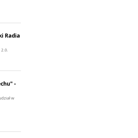
ki Radia
 2.0.
chu" -
udział w