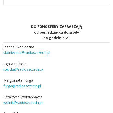
DO FONOSFERY ZAPRASZAJĄ
od poniedziałku do środy
po godzinie 21
Joanna Skonieczna
skonieczna@radioszczecin.pl
Agata Rokicka
rokicka@radioszczecin.pl
Małgorzata Furga
furga@radioszczecin.pl
Katarzyna Wolnik-Sayna
wolnik@radioszczecin.pl