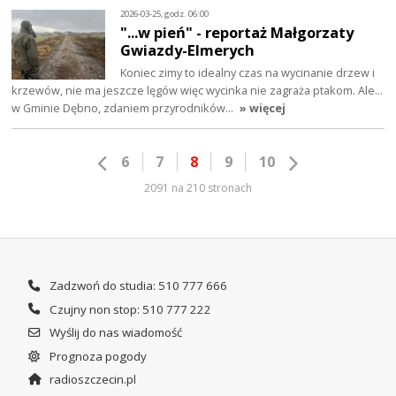
2026-03-25, godz. 06:00
"...w pień" - reportaż Małgorzaty
Gwiazdy-Elmerych
Koniec zimy to idealny czas na wycinanie drzew i
krzewów, nie ma jeszcze lęgów więc wycinka nie zagraża ptakom. Ale...
w Gminie Dębno, zdaniem przyrodników…
» więcej
6
7
8
9
10
2091 na 210 stronach
Zadzwoń do studia: 510 777 666
Czujny non stop: 510 777 222
Wyślij do nas wiadomość
Prognoza pogody
radioszczecin.pl