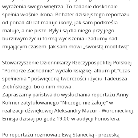
wyrażenia swego wnętrza. To zadanie doskonale
spełnia właśnie ikona. Bohater dzisiejszego reportażu
od ponad 40 lat maluje ikony, jak sam podkreśla
maluje, a nie pisze. Były i są dla niego przy jego
burzliwym życiu formą wyciszenia i zadumy nad
mijającym czasem. Jak sam mówi „swoistą modlitwą”.
Stowarzyszenie Dziennikarzy Rzeczypospolitej Polskiej
"Pomorze Zachodnie" wydało książkę- album pt."Czas
spełnienia " poświęconą twórczości i życiu Tadeusza
Zielińskiego, bo o nim mowa .
Zapraszamy państwa do wysłuchania reportażu Anny
Kolmer zatytułowanego "Niczego nie żałuję" w
realizacji dźwiękowej Aleksandry Mazur - Woronieckiej.
Emisja dzisiaj po godz.19.00 w audycji Fonosfera.
Po reportażu rozmowa z Ewą Stanecką - prezeską