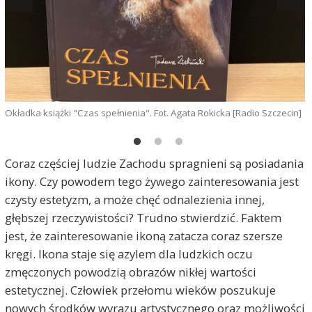
Okładka książki "Czas spełnienia". Fot. Agata Rokicka [Radio Szczecin]
K
Coraz częściej ludzie Zachodu spragnieni są posiadania
ikony. Czy powodem tego żywego zainteresowania jest
czysty estetyzm, a może chęć odnalezienia innej,
głębszej rzeczywistości? Trudno stwierdzić. Faktem
jest, że zainteresowanie ikoną zatacza coraz szersze
kręgi. Ikona staje się azylem dla ludzkich oczu
zmęczonych powodzią obrazów nikłej wartości
estetycznej. Człowiek przełomu wieków poszukuje
nowych środków wyrazu artystycznego oraz możliwości