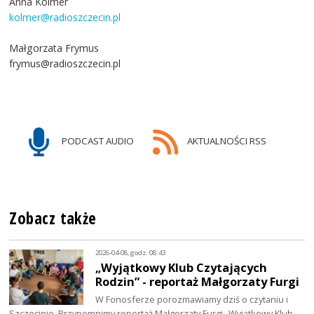
Anna Kolmer
kolmer@radioszczecin.pl
Małgorzata Frymus
frymus@radioszczecin.pl
PODCAST AUDIO
AKTUALNOŚCI RSS
Zobacz także
2026-04-08, godz. 08:43
„Wyjątkowy Klub Czytających
Rodzin” - reportaż Małgorzaty Furgi
W Fonosferze porozmawiamy dziś o czytaniu i
Szczecinie. Przypomnimy reportaż Małgorzaty Furgi „Wyjątkowy Klub