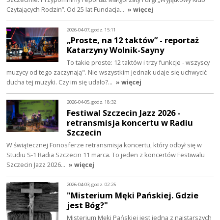
Czytających Rodzin”. Od 25 lat Fundacja…
» więcej
2026-04-07, godz. 15:11
„Proste, na 12 taktów” - reportaż
Katarzyny Wolnik-Sayny
To takie proste: 12 taktów i trzy funkcje - wszyscy
muzycy od tego zaczynają". Nie wszystkim jednak udaje się uchwycić
ducha tej muzyki. Czy im się udało?…
» więcej
2026-04-05, godz. 18:32
Festiwal Szczecin Jazz 2026 -
retransmisja koncertu w Radiu
Szczecin
W świątecznej Fonosferze retransmisja koncertu, który odbył się w
Studiu S-1 Radia Szczecin 11 marca. To jeden z koncertów Festiwalu
Szczecin Jazz 2026…
» więcej
2026-04-03, godz. 02:25
"Misterium Męki Pańskiej. Gdzie
jest Bóg?"
Misterium Męki Pańskiej jest jedną z najstarszych