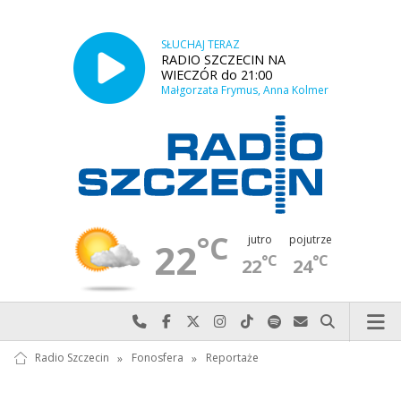
SŁUCHAJ TERAZ
RADIO SZCZECIN NA
WIECZÓR do 21:00
Małgorzata Frymus, Anna Kolmer
°C
jutro
pojutrze
22
°C
°C
22
24
Najlepiej po prostu do nas zadzwoń
Odwiedź nas na Facebook-u
Odwiedź nas na X
Odwiedź nas na Instagram-ie
Odwiedź nas na TikTok-u
Szukaj nas na Spotify
Wyślij do nas w
Szukaj
Radio Szczecin
»
Fonosfera
»
Reportaże