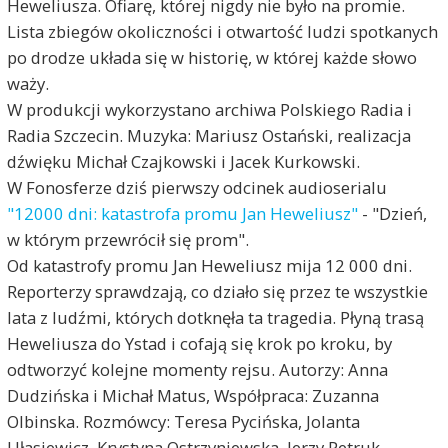
Heweliusza. Ofiarę, której nigdy nie było na promie.
Lista zbiegów okoliczności i otwartość ludzi spotkanych
po drodze układa się w historię, w której każde słowo
waży.
W produkcji wykorzystano archiwa Polskiego Radia i
Radia Szczecin. Muzyka: Mariusz Ostański, realizacja
dźwięku Michał Czajkowski i Jacek Kurkowski.
W Fonosferze dziś pierwszy odcinek audioserialu
"12000 dni: katastrofa promu Jan Heweliusz"
- "Dzień,
w którym przewrócił się prom".
Od katastrofy promu Jan Heweliusz mija 12 000 dni.
Reporterzy sprawdzają, co działo się przez te wszystkie
lata z ludźmi, których dotknęła ta tragedia. Płyną trasą
Heweliusza do Ystad i cofają się krok po kroku, by
odtworzyć kolejne momenty rejsu. Autorzy: Anna
Dudzińska i Michał Matus, Współpraca: Zuzanna
Olbinska. Rozmówcy: Teresa Pycińska, Jolanta
Ułasiewicz, Krystyna Ostrzyniewska, Jerzy Petruk,