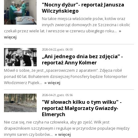
"Nocny dyżur"- reportaż Janusza
Wilczyńskiego
Na takie miejsca właściciele psów, kotów oraz
innych zwierząt domowych ze Szczecina i okolic
czekali przez wiele lat. I wreszcie w czerwcu ubiegłego roku…
»
więcej
2026-04-22, godz. 06:00
„Ani jednego dnia bez zdjęcia” -
reportaż Anny Kolmer
Mówił o sobie, że jest „spacerowiczem z aparatem”. Zdjęcia robił
ponad 60 lat. Bohaterem dzisiejszej Fonosfery będzie fotoreporter
Włodzimierz Piątek…
» więcej
2026-04-21, godz. 05:56
"W słowach kilku o tym wilku" -
reportaż Małgorzaty Gwiazdy-
Elmerych
Nie czai się, nie czyha na człowieka, aby go zjeść. Wilk jest
drapieżnikiem szczytowym i reguluje w przyrodzie populacje między
innymi saren czy bobrów…
» więcej