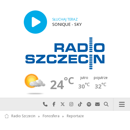
SŁUCHAJ TERAZ
SONIQUE - SKY
°C
jutro
pojutrze
24
°C
°C
30
32
Najlepiej po prostu do nas zadzwoń
Odwiedź nas na Facebook-u
Odwiedź nas na X
Odwiedź nas na Instagram-ie
Odwiedź nas na TikTok-u
Szukaj nas na Spotify
Wyślij do nas w
Szukaj
Radio Szczecin
»
Fonosfera
»
Reportaże