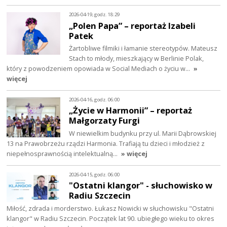
2026-04-19, godz. 18:29
„Polen Papa” – reportaż Izabeli
Patek
Żartobliwe filmiki i łamanie stereotypów. Mateusz
Stach to młody, mieszkający w Berlinie Polak,
który z powodzeniem opowiada w Social Mediach o życiu w…
»
więcej
2026-04-16, godz. 06:00
„Życie w Harmonii” – reportaż
Małgorzaty Furgi
W niewielkim budynku przy ul. Marii Dąbrowskiej
13 na Prawobrzeżu rządzi Harmonia. Trafiają tu dzieci i młodzież z
niepełnosprawnością intelektualną…
» więcej
2026-04-15, godz. 06:00
"Ostatni klangor" - słuchowisko w
Radiu Szczecin
Miłość, zdrada i morderstwo. Łukasz Nowicki w słuchowisku "Ostatni
klangor" w Radiu Szczecin. Początek lat 90. ubiegłego wieku to okres