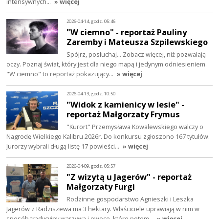
intensywnych…
» więcej
2026-04-14, godz. 05:46
"W ciemno" - reportaż Pauliny
Zaremby i Mateusza Szpilewskiego
Spójrz, posłuchaj… Zobacz więcej, niż pozwalają
oczy. Poznaj świat, który jest dla niego mapą i jedynym odniesieniem.
"W ciemno" to reportaż pokazujący…
» więcej
2026-04-13, godz. 10:50
"Widok z kamienicy w lesie" -
reportaż Małgorzaty Frymus
"Kurort" Przemysława Kowalewskiego walczy o
Nagrodę Wielkiego Kalibru 2026r. Do konkursu zgłoszono 167 tytułów.
Jurorzy wybrali długą listę 17 powieści…
» więcej
2026-04-09, godz. 05:57
"Z wizytą u Jagerów" - reportaż
Małgorzaty Furgi
Rodzinne gospodarstwo Agnieszki i Leszka
Jagerów z Radziszewa ma 3 hektary. Właściciele uprawiają w nim w
sposób tradycyjny warzywa i owoce, które potem…
» więcej