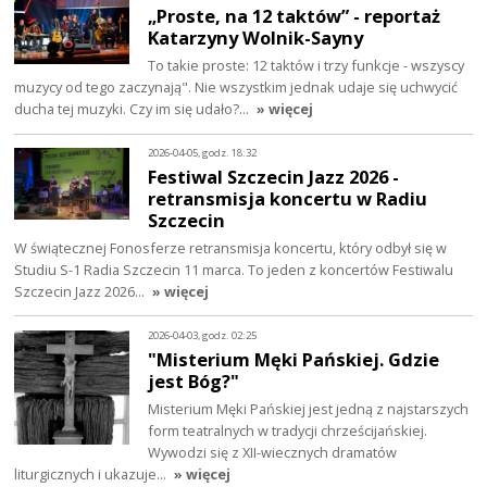
„Proste, na 12 taktów” - reportaż
Katarzyny Wolnik-Sayny
To takie proste: 12 taktów i trzy funkcje - wszyscy
muzycy od tego zaczynają". Nie wszystkim jednak udaje się uchwycić
ducha tej muzyki. Czy im się udało?…
» więcej
2026-04-05, godz. 18:32
Festiwal Szczecin Jazz 2026 -
retransmisja koncertu w Radiu
Szczecin
W świątecznej Fonosferze retransmisja koncertu, który odbył się w
Studiu S-1 Radia Szczecin 11 marca. To jeden z koncertów Festiwalu
Szczecin Jazz 2026…
» więcej
2026-04-03, godz. 02:25
"Misterium Męki Pańskiej. Gdzie
jest Bóg?"
Misterium Męki Pańskiej jest jedną z najstarszych
form teatralnych w tradycji chrześcijańskiej.
Wywodzi się z XII-wiecznych dramatów
liturgicznych i ukazuje…
» więcej