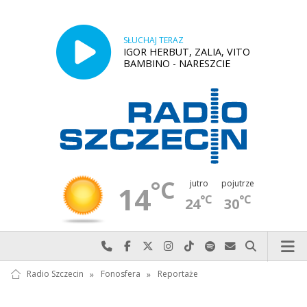
SŁUCHAJ TERAZ
IGOR HERBUT, ZALIA, VITO
BAMBINO - NARESZCIE
°C
jutro
pojutrze
14
°C
°C
24
30
Najlepiej po prostu do nas zadzwoń
Odwiedź nas na Facebook-u
Odwiedź nas na X
Odwiedź nas na Instagram-ie
Odwiedź nas na TikTok-u
Szukaj nas na Spotify
Wyślij do nas w
Szukaj
Radio Szczecin
»
Fonosfera
»
Reportaże