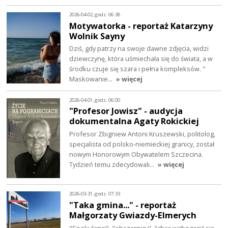
2026-04-02, godz. 06:38
Motywatorka - reportaż Katarzyny
Wolnik Sayny
Dziś, gdy patrzy na swoje dawne zdjęcia, widzi
dziewczynę, która uśmiechała się do świata, a w
środku czuje się szara i pełna kompleksów. "
Maskowanie…
» więcej
2026-04-01, godz. 06:00
"Profesor Jowisz" - audycja
dokumentalna Agaty Rokickiej
Profesor Zbigniew Antoni Kruszewski, politolog,
specjalista od polsko-niemieckiej granicy, został
nowym Honorowym Obywatelem Szczecina.
Tydzień temu zdecydowali…
» więcej
2026-03-31, godz. 07:33
"Taka gmina..." - reportaż
Małgorzaty Gwiazdy-Elmerych
"Spekulanci", "obszarnicy", "chcą wzbogacić się