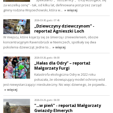
za wszelką cenę" - tak, od kilku lat, definiowana jest przez zarząd
gminy rodzina Wojciechowski, która w…
» więcej
2026-03-30, godz. 07:48
„Dziewczyny dziewczynom” -
reportaż Agnieszki Loch
W miejscu, które kojarzy się ze śmiercią i zniewoleniem, obozie
koncentracyjnym Ravensbrück w Niemczech, spotkały się dwa
pokolenia dziewcząt. Jedne to…
» więcej
2026-03-26, godz. 06:00
„Hałas dla Odry” – reportaż
Małgorzaty Furgi
Katastrofa ekologiczna Odry w 2022 roku
pokazała, że obowiązujący model ochrony wód
jest niewystarczający i nieskuteczny. Nic więc dziwnego, że pojawiła…
» więcej
2026-03-25, godz. 06:00
"...w pień" - reportaż Małgorzaty
Gwiazdy-Elmerych