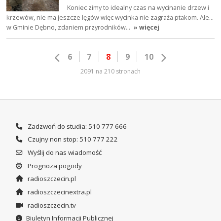
Koniec zimy to idealny czas na wycinanie drzew i
krzewów, nie ma jeszcze lęgów więc wycinka nie zagraża ptakom. Ale...
w Gminie Dębno, zdaniem przyrodników…
» więcej
6
7
8
9
10
2091 na 210 stronach
Zadzwoń do studia: 510 777 666
Czujny non stop: 510 777 222
Wyślij do nas wiadomość
Prognoza pogody
radioszczecin.pl
radioszczecinextra.pl
radioszczecin.tv
Biuletyn Informacji Publicznej