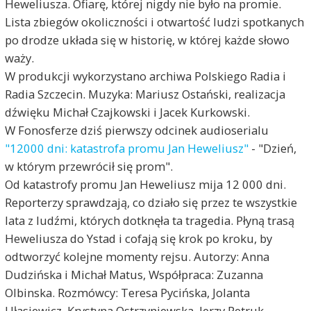
Heweliusza. Ofiarę, której nigdy nie było na promie.
Lista zbiegów okoliczności i otwartość ludzi spotkanych
po drodze układa się w historię, w której każde słowo
waży.
W produkcji wykorzystano archiwa Polskiego Radia i
Radia Szczecin. Muzyka: Mariusz Ostański, realizacja
dźwięku Michał Czajkowski i Jacek Kurkowski.
W Fonosferze dziś pierwszy odcinek audioserialu
"12000 dni: katastrofa promu Jan Heweliusz"
- "Dzień,
w którym przewrócił się prom".
Od katastrofy promu Jan Heweliusz mija 12 000 dni.
Reporterzy sprawdzają, co działo się przez te wszystkie
lata z ludźmi, których dotknęła ta tragedia. Płyną trasą
Heweliusza do Ystad i cofają się krok po kroku, by
odtworzyć kolejne momenty rejsu. Autorzy: Anna
Dudzińska i Michał Matus, Współpraca: Zuzanna
Olbinska. Rozmówcy: Teresa Pycińska, Jolanta
Ułasiewicz, Krystyna Ostrzyniewska, Jerzy Petruk,