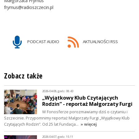
Małgorzata Frymus
frymus@radioszczecin.pl
PODCAST AUDIO
AKTUALNOŚCI RSS
Zobacz także
2026-04-08, godz. 08:43
„Wyjątkowy Klub Czytających
Rodzin” - reportaż Małgorzaty Furgi
W Fonosferze porozmawiamy dziś o czytaniu i
Szczecinie. Przypomnimy reportaż Małgorzaty Furgi „Wyjątkowy Klub
Czytających Rodzin”. Od 25 lat Fundacja…
» więcej
2026-04-07, godz. 15:11