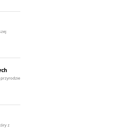
szej
ych
w przyrodzie
tóry z