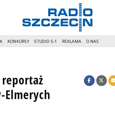
A
KONKURSY
STUDIO S-1
REKLAMA
O NAS
 reportaż
y-Elmerych