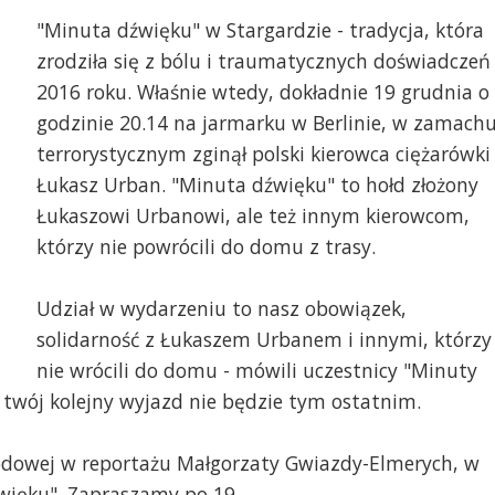
"Minuta dźwięku" w Stargardzie - tradycja, która
zrodziła się z bólu i traumatycznych doświadczeń
2016 roku. Właśnie wtedy, dokładnie 19 grudnia o
godzinie 20.14 na jarmarku w Berlinie, w zamach
terrorystycznym zginął polski kierowca ciężarówki
Łukasz Urban. "Minuta dźwięku" to hołd złożony
Łukaszowi Urbanowi, ale też innym kierowcom,
którzy nie powrócili do domu z trasy.
Udział w wydarzeniu to nasz obowiązek,
solidarność z Łukaszem Urbanem i innymi, którzy
nie wrócili do domu - mówili uczestnicy "Minuty
y twój kolejny wyjazd nie będzie tym ostatnim.
awodowej w reportażu Małgorzaty Gwiazdy-Elmerych, w
źwięku". Zapraszamy po 19.