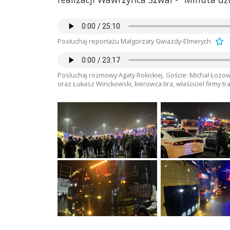
Posłuchaj reportażu Małgorzaty Gwiazdy-Elmerych
Posluchaj rozmowy Agaty Rokickiej. Goście: Michał Łozow
oraz Łukasz Winckowski, kierowca tira, właściciel firmy t