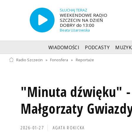
SŁUCHAJ TERAZ
WEEKENDOWE RADIO
SZCZECIN NA DZIEŃ
DOBRY do 13:00
Beata Użarowska
WIADOMOŚCI
PODCASTY
MUZYK
Radio Szczecin
»
Fonosfera
»
Reportaże
"Minuta dźwięku" -
Małgorzaty Gwiazd
2026-01-27
AGATA ROKICKA