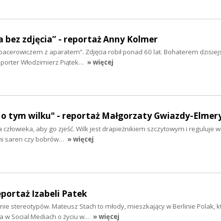
a bez zdjęcia” - reportaż Anny Kolmer
„spacerowiczem z aparatem”. Zdjęcia robił ponad 60 lat. Bohaterem dzisiej
eporter Włodzimierz Piątek…
» więcej
 o tym wilku" - reportaż Małgorzaty Gwiazdy-Elmer
na człowieka, aby go zjeść. Wilk jest drapieżnikiem szczytowym i reguluje 
mi saren czy bobrów…
» więcej
eportaż Izabeli Patek
anie stereotypów. Mateusz Stach to młody, mieszkający w Berlinie Polak, k
w Social Mediach o życiu w…
» więcej