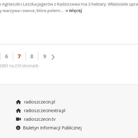
Agnieszki i Leszka Jagerów z Radziszewa ma 3 hektary. Właściciele upra
ny warzywa i owoce, które potem…
» więcej
6
7
8
9
2091 na 210 stronach
radioszczecin.pl
radioszczecinextra.pl
radioszczecin.tv
Biuletyn Informacji Publicznej