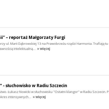
i” – reportaż Małgorzaty Furgi
zy ul. Marii Dąbrowskiej 13 na Prawobrzeżu rządzi Harmonia. Trafiają tu d
awnością intelektualną…
» więcej
" - słuchowisko w Radiu Szczecin
stwo. Łukasz Nowicki w słuchowisku "Ostatni klangor" w Radiu Szczecin. P
 okres intensywnych…
» więcej