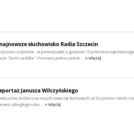
- najnowsze słuchowisko Radia Szczecin
zycznie i rodzinnie - w poniedziałek o godzinie 19 premiera najnowszeg
ecin "Dom na klifie". Premiera jednocześnie…
» więcej
eportaż Janusza Wilczyńskiego
ciele psów, kotów oraz innych zwierząt domowych ze Szczecina i okolic cze
 czerwcu ubiegłego roku…
» więcej