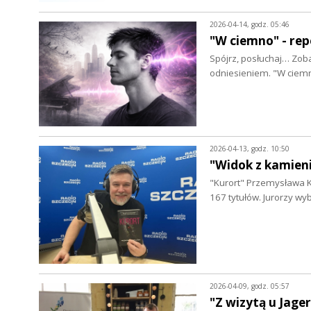
2026-04-14, godz. 05:46
"W ciemno" - rep
Spójrz, posłuchaj… Zoba
odniesieniem. "W ciem
2026-04-13, godz. 10:50
"Widok z kamieni
"Kurort" Przemysława K
167 tytułów. Jurorzy wyb
2026-04-09, godz. 05:57
"Z wizytą u Jage