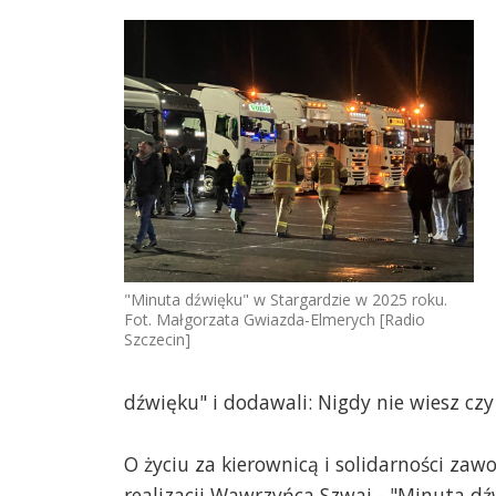
"Minuta dźwięku" w Stargardzie w 2025 roku.
Fot. Małgorzata Gwiazda-Elmerych [Radio
Szczecin]
dźwięku" i dodawali: Nigdy nie wiesz cz
O życiu za kierownicą i solidarności z
realizacji Wawrzyńca Szwai - "Minuta d