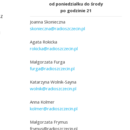
od poniedziałku do środy
po godzinie 21
 z
Joanna Skonieczna
skonieczna@radioszczecin.pl
u
Agata Rokicka
rokicka@radioszczecin.pl
Małgorzata Furga
furga@radioszczecin.pl
Katarzyna Wolnik-Sayna
wolnik@radioszczecin.pl
Anna Kolmer
kolmer@radioszczecin.pl
Małgorzata Frymus
frymus@radioszczecin.pl