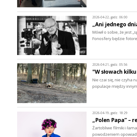
2026-04-22, godz. 06:00
„Ani jednego dni
Mówił o sobie, że jest 
Fonosfery będzie fotor
2026-04-21, godz. 05:56
"W słowach kilku
Nie czai się, nie czyha 
populacje między inny
2026-04-19, godz. 18:29
„Polen Papa” – r
Żartobliwe filmiki i łam
powodzeniem opowiada 