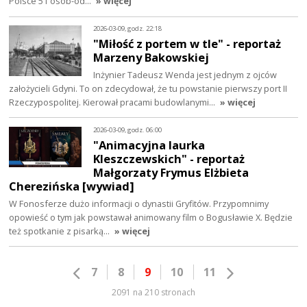
Polsce 51 osób-od…
» więcej
2026-03-09, godz. 22:18
"Miłość z portem w tle" - reportaż
Marzeny Bakowskiej
Inżynier Tadeusz Wenda jest jednym z ojców
założycieli Gdyni. To on zdecydował, że tu powstanie pierwszy port II
Rzeczypospolitej. Kierował pracami budowlanymi…
» więcej
2026-03-09, godz. 06:00
"Animacyjna laurka
Kleszczewskich" - reportaż
Małgorzaty Frymus Elżbieta
Cherezińska [wywiad]
W Fonosferze dużo informacji o dynastii Gryfitów. Przypomnimy
opowieść o tym jak powstawał animowany film o Bogusławie X. Będzie
też spotkanie z pisarką…
» więcej
7
8
9
10
11
2091 na 210 stronach