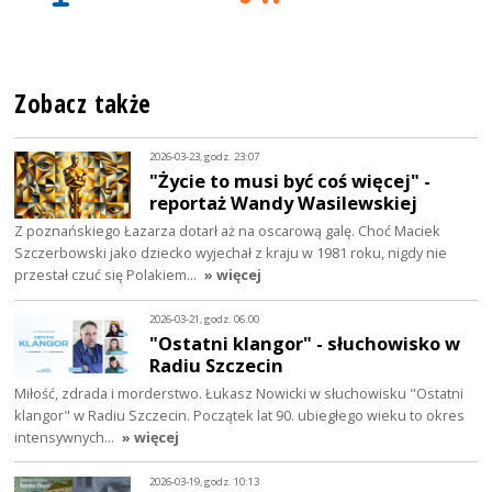
Zobacz także
2026-03-23, godz. 23:07
"Życie to musi być coś więcej" -
reportaż Wandy Wasilewskiej
Z poznańskiego Łazarza dotarł aż na oscarową galę. Choć Maciek
Szczerbowski jako dziecko wyjechał z kraju w 1981 roku, nigdy nie
przestał czuć się Polakiem…
» więcej
2026-03-21, godz. 06:00
"Ostatni klangor" - słuchowisko w
Radiu Szczecin
Miłość, zdrada i morderstwo. Łukasz Nowicki w słuchowisku "Ostatni
klangor" w Radiu Szczecin. Początek lat 90. ubiegłego wieku to okres
intensywnych…
» więcej
2026-03-19, godz. 10:13