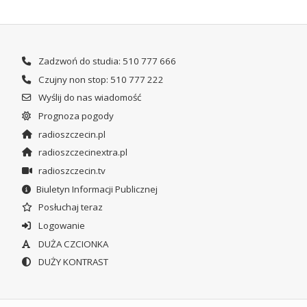
Zadzwoń do studia: 510 777 666
Czujny non stop: 510 777 222
Wyślij do nas wiadomość
Prognoza pogody
radioszczecin.pl
radioszczecinextra.pl
radioszczecin.tv
Biuletyn Informacji Publicznej
Posłuchaj teraz
Logowanie
DUŻA CZCIONKA
DUŻY KONTRAST