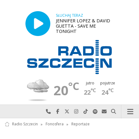
SŁUCHAJ TERAZ
JENNIFER LOPEZ & DAVID
GUETTA - SAVE ME
TONIGHT
°C
jutro
pojutrze
20
°C
°C
22
24
Najlepiej po prostu do nas zadzwoń
Odwiedź nas na Facebook-u
Odwiedź nas na X
Odwiedź nas na Instagram-ie
Odwiedź nas na TikTok-u
Szukaj nas na Spotify
Wyślij do nas w
Szukaj
Radio Szczecin
»
Fonosfera
»
Reportaże