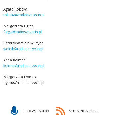
Agata Rokicka
rokicka@radioszczecin.pl
Małgorzata Furga
furga@radioszczecin.pl
Katarzyna Wolnik-Sayna
wolnik@radioszczecin.pl
Anna Kolmer
kolmer@radioszczecin.pl
Małgorzata Frymus
frymus@radioszczecin.pl
PODCAST AUDIO
AKTUALNOŚCI RSS