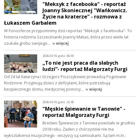
"Meksyk z facebooka" - reportaż
Joanny Skoniecznej "Wańkowicz.
Życie na kraterze" - rozmowa z
Łukaszem Garbalem
W Fonosferze przypomnimy dziś reportaż "Meksyk z facebooka". To
historia rodzinna Szczecinianki Joanny Matias, która przez wiele lat
szukała grobu swojego…
» więcej
2026-03-18, godz. 06:00
„To nie jest praca dla słabych
ludzi”- reportaż Małgorzaty Furgi
Od 24 lat Katarzyna i Grzegorz Piszczykowie prowadzą Pogotowie
Rodzinne. Przyjmują dzieci z deficytami, które potrzebują
bezpiecznego domu, medycznej pomocy…
» więcej
2026-03-16, godz. 22:40
"Męskie śpiewanie w Tanowie" -
reportaż Małgorzaty Furgi
Bractwo Śpiewacze z Tanowa powstało w grudniu
2018 roku. Żaden z chórzystów nie ma
wykształcenia muzycznego - wszyscy są samoukami. Są tam m.in.: