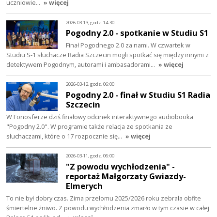
uczniowie…
» więcej
2026-03-13, godz. 14:30
Pogodny 2.0 - spotkanie w Studiu S1
Finał Pogodnego 2.0 za nami. W czwartek w
Studiu S-1 słuchacze Radia Szczecin mogli spotkać się między innymi z
detektywem Pogodnym, autorami i ambasadorami…
» więcej
2026-03-12, godz. 06:00
Pogodny 2.0 - finał w Studiu S1 Radia
Szczecin
W Fonosferze dziś finałowy odcinek interaktywnego audiobooka
"Pogodny 2.0". W programie także relacja ze spotkania ze
słuchaczami, które o 17 rozpocznie się…
» więcej
2026-03-11, godz. 06:00
"Z powodu wychłodzenia" -
reportaż Małgorzaty Gwiazdy-
Elmerych
To nie był dobry czas. Zima przełomu 2025/2026 roku zebrała obfite
śmiertelne żniwo. Z powodu wychłodzenia zmarło w tym czasie w całej