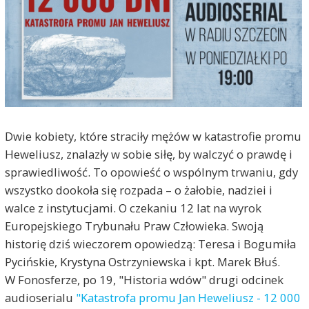
Dwie kobiety, które straciły mężów w katastrofie promu
Heweliusz, znalazły w sobie siłę, by walczyć o prawdę i
sprawiedliwość. To opowieść o wspólnym trwaniu, gdy
wszystko dookoła się rozpada – o żałobie, nadziei i
walce z instytucjami. O czekaniu 12 lat na wyrok
Europejskiego Trybunału Praw Człowieka. Swoją
historię dziś wieczorem opowiedzą: Teresa i Bogumiła
Pycińskie, Krystyna Ostrzyniewska i kpt. Marek Błuś.
W Fonosferze, po 19, "Historia wdów" drugi odcinek
audioserialu
"Katastrofa promu Jan Heweliusz - 12 000