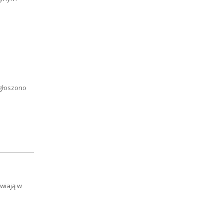
głoszono
wiają w