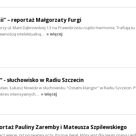
i” – reportaż Małgorzaty Furgi
zy ul. Marii Dąbrowskiej 13 na Prawobrzeżu rządzi Harmonia. Trafiają tu d
awnością intelektualną…
» więcej
" - słuchowisko w Radiu Szczecin
stwo. Łukasz Nowicki w słuchowisku "Ostatni klangor" w Radiu Szczecin. P
 okres intensywnych…
» więcej
ortaż Pauliny Zaremby i Mateusza Szpilewskiego
cz więcej, niż pozwalają oczy. Poznaj świat, który jest dla niego mapą i j