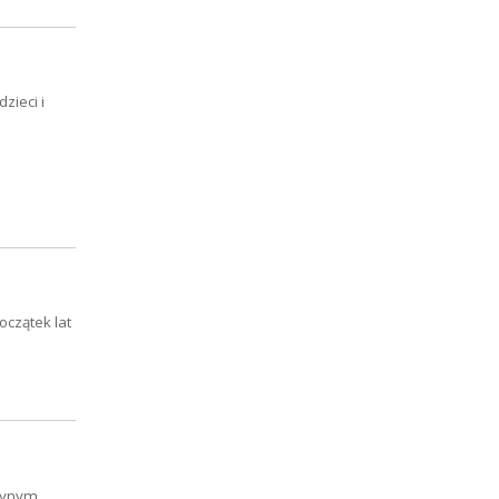
zieci i
oczątek lat
edynym