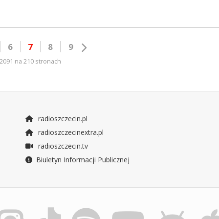
6
7
8
9
2091 na 210 stronach
radioszczecin.pl
radioszczecinextra.pl
radioszczecin.tv
Biuletyn Informacji Publicznej