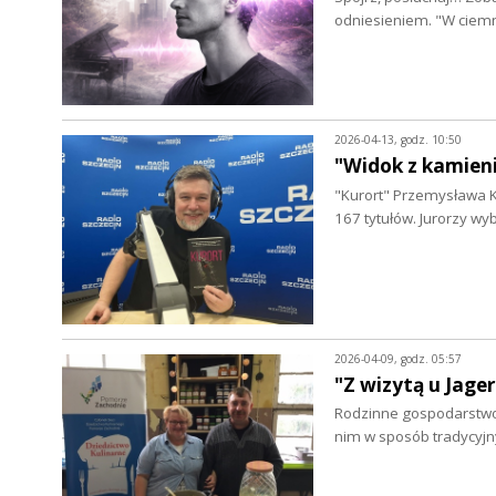
odniesieniem. "W ciem
2026-04-13, godz. 10:50
"Widok z kamieni
"Kurort" Przemysława K
167 tytułów. Jurorzy wyb
2026-04-09, godz. 05:57
"Z wizytą u Jage
Rodzinne gospodarstwo 
nim w sposób tradycyj