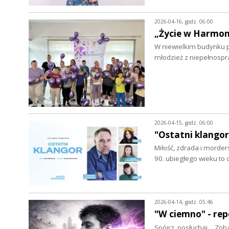
2026-04-16, godz. 06:00
„Życie w Harmoni
W niewielkim budynku pr
młodzież z niepełnospr
2026-04-15, godz. 06:00
"Ostatni klangor
Miłość, zdrada i morder
90. ubiegłego wieku to
2026-04-14, godz. 05:46
"W ciemno" - rep
Spójrz, posłuchaj… Zoba