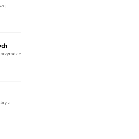
szej
ych
w przyrodzie
tóry z