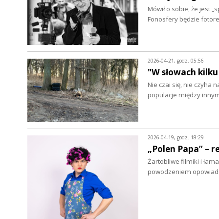
Mówił o sobie, że jest 
Fonosfery będzie fotor
2026-04-21, godz. 05:56
"W słowach kilku
Nie czai się, nie czyha 
populacje między inny
2026-04-19, godz. 18:29
„Polen Papa” – r
Żartobliwe filmiki i łam
powodzeniem opowiada 