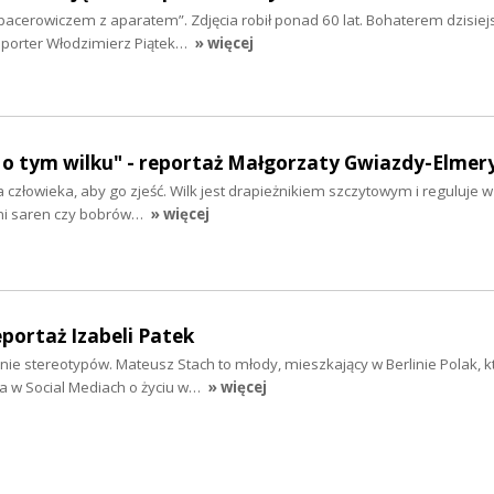
„spacerowiczem z aparatem”. Zdjęcia robił ponad 60 lat. Bohaterem dzisiej
eporter Włodzimierz Piątek…
» więcej
 o tym wilku" - reportaż Małgorzaty Gwiazdy-Elmer
na człowieka, aby go zjeść. Wilk jest drapieżnikiem szczytowym i reguluje 
mi saren czy bobrów…
» więcej
eportaż Izabeli Patek
anie stereotypów. Mateusz Stach to młody, mieszkający w Berlinie Polak, k
w Social Mediach o życiu w…
» więcej