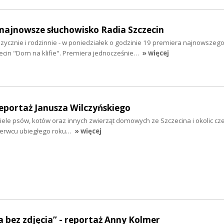
- najnowsze słuchowisko Radia Szczecin
zycznie i rodzinnie - w poniedziałek o godzinie 19 premiera najnowszeg
ecin "Dom na klifie". Premiera jednocześnie…
» więcej
eportaż Janusza Wilczyńskiego
ciele psów, kotów oraz innych zwierząt domowych ze Szczecina i okolic cze
 czerwcu ubiegłego roku…
» więcej
a bez zdjęcia” - reportaż Anny Kolmer