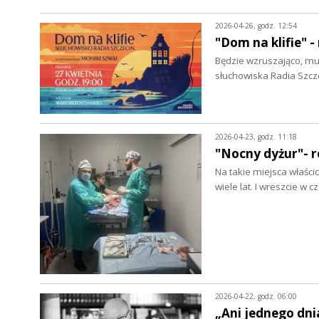
2026-04-26, godz. 12:54
"Dom na klifie" 
Będzie wzruszająco, mu
słuchowiska Radia Szcz
2026-04-23, godz. 11:18
"Nocny dyżur"- r
Na takie miejsca właści
wiele lat. I wreszcie w
2026-04-22, godz. 06:00
„Ani jednego dni