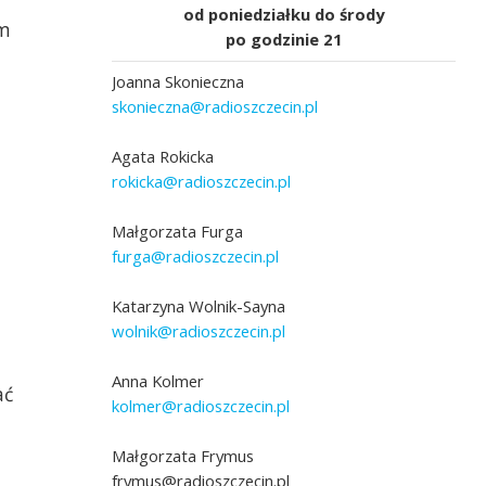
od poniedziałku do środy
em
po godzinie 21
Joanna Skonieczna
skonieczna@radioszczecin.pl
Agata Rokicka
rokicka@radioszczecin.pl
Małgorzata Furga
furga@radioszczecin.pl
Katarzyna Wolnik-Sayna
wolnik@radioszczecin.pl
Anna Kolmer
ać
kolmer@radioszczecin.pl
Małgorzata Frymus
frymus@radioszczecin.pl