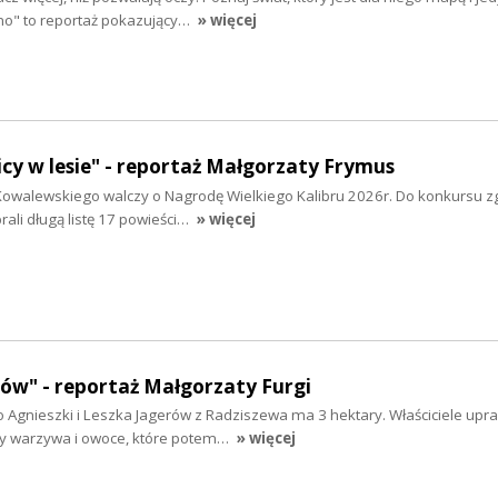
no" to reportaż pokazujący…
» więcej
cy w lesie" - reportaż Małgorzaty Frymus
owalewskiego walczy o Nagrodę Wielkiego Kalibru 2026r. Do konkursu z
rali długą listę 17 powieści…
» więcej
rów" - reportaż Małgorzaty Furgi
Agnieszki i Leszka Jagerów z Radziszewa ma 3 hektary. Właściciele upra
ny warzywa i owoce, które potem…
» więcej