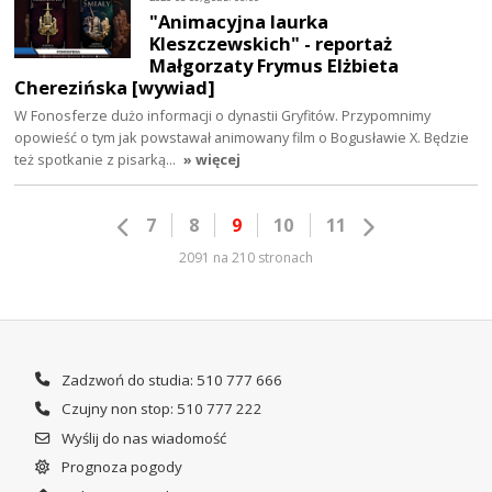
"Animacyjna laurka
Kleszczewskich" - reportaż
Małgorzaty Frymus Elżbieta
Cherezińska [wywiad]
W Fonosferze dużo informacji o dynastii Gryfitów. Przypomnimy
opowieść o tym jak powstawał animowany film o Bogusławie X. Będzie
też spotkanie z pisarką…
» więcej
7
8
9
10
11
2091 na 210 stronach
Zadzwoń do studia: 510 777 666
Czujny non stop: 510 777 222
Wyślij do nas wiadomość
Prognoza pogody