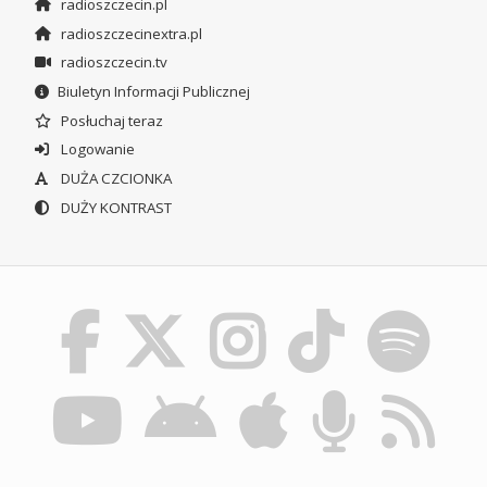
radioszczecin.pl
radioszczecinextra.pl
radioszczecin.tv
Biuletyn Informacji Publicznej
Posłuchaj teraz
Logowanie
DUŻA CZCIONKA
DUŻY KONTRAST