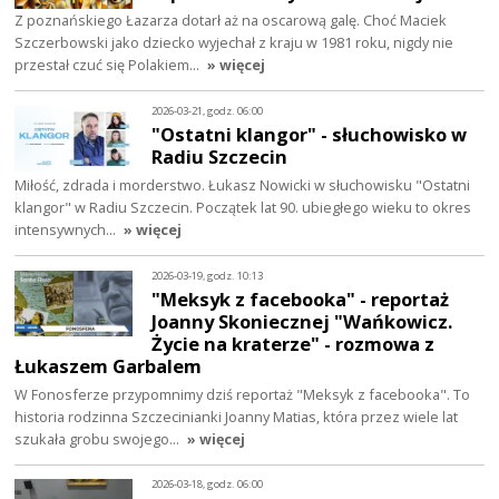
Z poznańskiego Łazarza dotarł aż na oscarową galę. Choć Maciek
Szczerbowski jako dziecko wyjechał z kraju w 1981 roku, nigdy nie
przestał czuć się Polakiem…
» więcej
2026-03-21, godz. 06:00
"Ostatni klangor" - słuchowisko w
Radiu Szczecin
Miłość, zdrada i morderstwo. Łukasz Nowicki w słuchowisku "Ostatni
klangor" w Radiu Szczecin. Początek lat 90. ubiegłego wieku to okres
intensywnych…
» więcej
2026-03-19, godz. 10:13
"Meksyk z facebooka" - reportaż
Joanny Skoniecznej "Wańkowicz.
Życie na kraterze" - rozmowa z
Łukaszem Garbalem
W Fonosferze przypomnimy dziś reportaż "Meksyk z facebooka". To
historia rodzinna Szczecinianki Joanny Matias, która przez wiele lat
szukała grobu swojego…
» więcej
2026-03-18, godz. 06:00