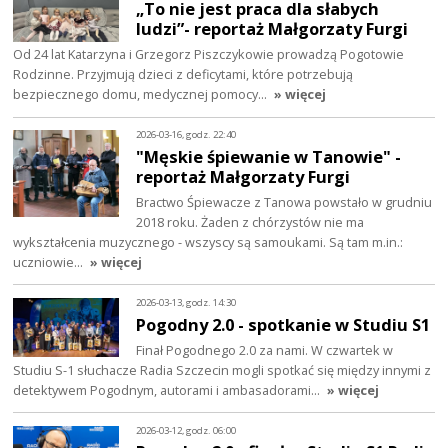
„To nie jest praca dla słabych
ludzi”- reportaż Małgorzaty Furgi
Od 24 lat Katarzyna i Grzegorz Piszczykowie prowadzą Pogotowie
Rodzinne. Przyjmują dzieci z deficytami, które potrzebują
bezpiecznego domu, medycznej pomocy…
» więcej
2026-03-16, godz. 22:40
"Męskie śpiewanie w Tanowie" -
reportaż Małgorzaty Furgi
Bractwo Śpiewacze z Tanowa powstało w grudniu
2018 roku. Żaden z chórzystów nie ma
wykształcenia muzycznego - wszyscy są samoukami. Są tam m.in.:
uczniowie…
» więcej
2026-03-13, godz. 14:30
Pogodny 2.0 - spotkanie w Studiu S1
Finał Pogodnego 2.0 za nami. W czwartek w
Studiu S-1 słuchacze Radia Szczecin mogli spotkać się między innymi z
detektywem Pogodnym, autorami i ambasadorami…
» więcej
2026-03-12, godz. 06:00