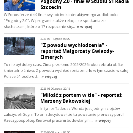
Pogodny 2.0 - finał w Studiu S1 Radia
Szczecin
W Fonosferze dziś finałowy odcinek interaktywnego audiobooka
"Pogodny 2.0". W programie także relacja ze spotkania ze
słuchaczami, które o 17 rozpocznie się…
» więcej
2026-03-11, godz. 06:00
"Z powodu wychłodzenia" -
reportaż Małgorzaty Gwiazdy-
Elmerych
To nie był dobry czas. Zima przełomu 2025/2026 roku zebrała obfite
śmiertelne żniwo. Z powodu wychłodzenia zmarło w tym czasie w całej
Polsce 51 osób-od…
» więcej
2026-03-09, godz. 22:18
"Miłość z portem w tle" - reportaż
Marzeny Bakowskiej
Inżynier Tadeusz Wenda jest jednym z ojców
założycieli Gdyni. To on zdecydował, że tu powstanie pierwszy port II
Rzeczypospolitej. Kierował pracami budowlanymi…
» więcej
2026-03-09, godz. 06:00