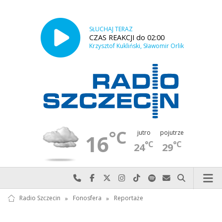
SŁUCHAJ TERAZ
CZAS REAKCJI do 02:00
Krzysztof Kukliński, Sławomir Orlik
°C
jutro
pojutrze
16
°C
°C
24
29
Najlepiej po prostu do nas zadzwoń
Odwiedź nas na Facebook-u
Odwiedź nas na X
Odwiedź nas na Instagram-ie
Odwiedź nas na TikTok-u
Szukaj nas na Spotify
Wyślij do nas w
Szukaj
Radio Szczecin
»
Fonosfera
»
Reportaże