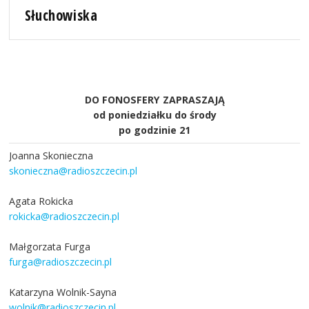
Słuchowiska
DO FONOSFERY ZAPRASZAJĄ
od poniedziałku do środy
po godzinie 21
Joanna Skonieczna
skonieczna@radioszczecin.pl
Agata Rokicka
rokicka@radioszczecin.pl
Małgorzata Furga
furga@radioszczecin.pl
Katarzyna Wolnik-Sayna
wolnik@radioszczecin.pl