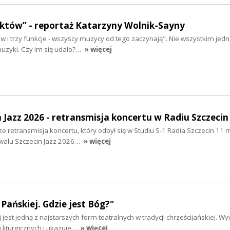
aktów” - reportaż Katarzyny Wolnik-Sayny
tów i trzy funkcje - wszyscy muzycy od tego zaczynają". Nie wszystkim jed
muzyki. Czy im się udało?…
» więcej
n Jazz 2026 - retransmisja koncertu w Radiu Szczecin
e retransmisja koncertu, który odbył się w Studiu S-1 Radia Szczecin 11 
iwalu Szczecin Jazz 2026…
» więcej
Pańskiej. Gdzie jest Bóg?"
jest jedną z najstarszych form teatralnych w tradycji chrześcijańskiej. Wy
liturgicznych i ukazuje…
» więcej