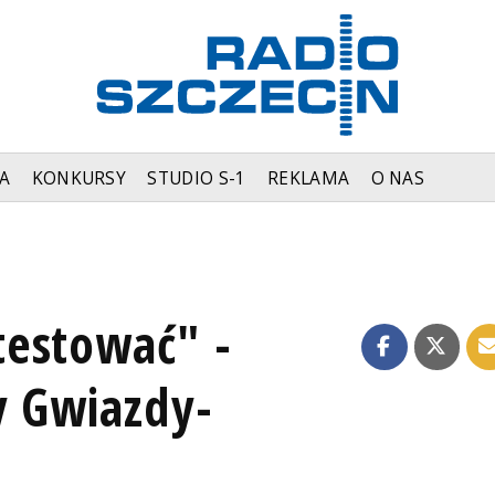
A
KONKURSY
STUDIO S-1
REKLAMA
O NAS
estować" -
y Gwiazdy-