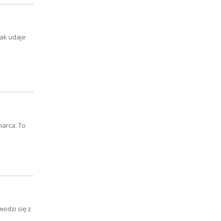
nak udaje
marca. To
wodzi się z