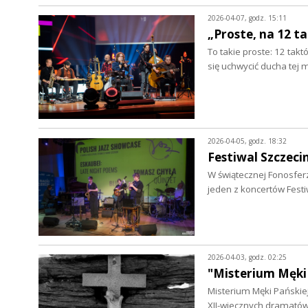
2026-04-07, godz. 15:11
„Proste, na 12 t
To takie proste: 12 tak
się uchwycić ducha tej 
2026-04-05, godz. 18:32
Festiwal Szczeci
W świątecznej Fonosferz
jeden z koncertów Fest
2026-04-03, godz. 02:25
"Misterium Męki 
Misterium Męki Pańskiej 
XII-wiecznych dramatów 