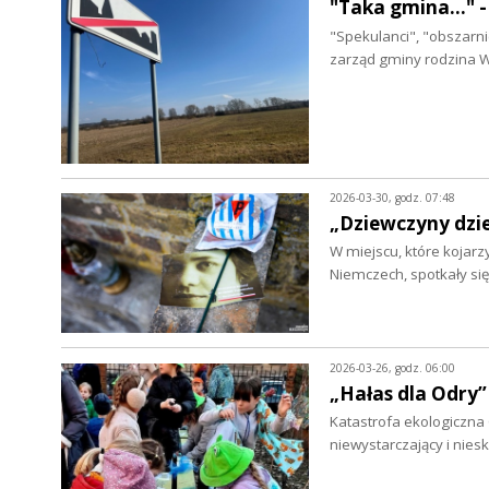
"Taka gmina..."
"Spekulanci", "obszarnic
zarząd gminy rodzina W
2026-03-30, godz. 07:48
„Dziewczyny dzi
W miejscu, które kojarz
Niemczech, spotkały si
2026-03-26, godz. 06:00
„Hałas dla Odry”
Katastrofa ekologiczna
niewystarczający i nies