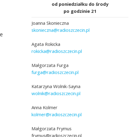
od poniedziałku do środy
po godzinie 21
Joanna Skonieczna
skonieczna@radioszczecin.pl
e
Agata Rokicka
rokicka@radioszczecin.pl
Małgorzata Furga
furga@radioszczecin.pl
Katarzyna Wolnik-Sayna
wolnik@radioszczecin.pl
Anna Kolmer
kolmer@radioszczecin.pl
Małgorzata Frymus
frymus@radioszczecin.pl