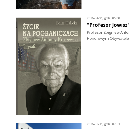
2026-04-01, godz. 06:00
"Profesor Jowisz
Profesor Zbigniew Anton
Honorowym Obywatelem
2026-03-31, godz. 07:33