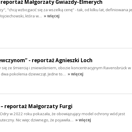
 - reportaż Małgorzaty Gwiazdy-Elmerych
y", "chcą wzbogacić się za wszelką cenę" - tak, od kilku lat, definiowana j
ojciechowski, która w…
» więcej
ewczynom” - reportaż Agnieszki Loch
y się ze śmiercią i zniewoleniem, obozie koncentracyjnym Ravensbrück w
ę dwa pokolenia dziewcząt. Jedne to…
» więcej
 – reportaż Małgorzaty Furgi
 Odry w 2022 roku pokazała, że obowiązujący model ochrony wód jest
kuteczny. Nic więc dziwnego, że pojawiła…
» więcej