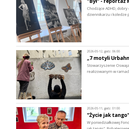
"Był" - reporta
Chodzące ADHD, dobry cz
dziennikarzu i koledze 
2026-05-12, godz. 06:00
„7 motyli Urbahn
Stowarzyszenie Oswajani
realizowanym w ramac
2026-05-11, godz. 01:00
"Życie jak tango
W poniedziałkowej Fono
jak tango". Bohaterowi