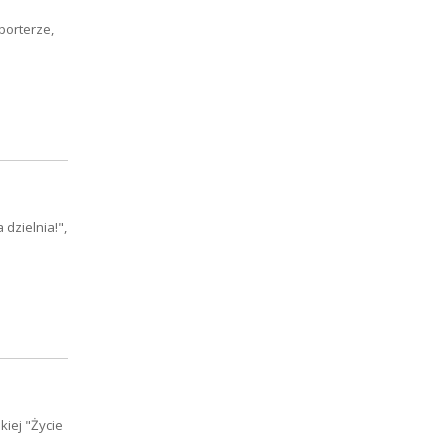
porterze,
dzielnia!",
iej "Życie