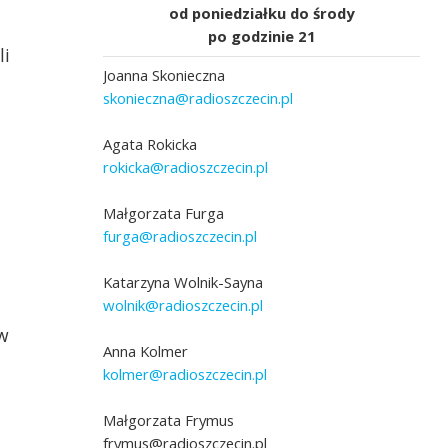
od poniedziałku do środy
po godzinie 21
li
Joanna Skonieczna
skonieczna@radioszczecin.pl
a
Agata Rokicka
rokicka@radioszczecin.pl
szka. Fot. Robert
grafika Wojciech Ochrymiuk
Małgorzata Furga
n]
furga@radioszczecin.pl
Katarzyna Wolnik-Sayna
wolnik@radioszczecin.pl
 w
Anna Kolmer
kolmer@radioszczecin.pl
Małgorzata Frymus
frymus@radioszczecin.pl