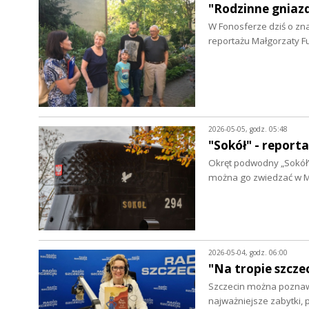
"Rodzinne gniazd
W Fonosferze dziś o zna
reportażu Małgorzaty F
2026-05-05, godz. 05:48
"Sokół" - report
Okręt podwodny „Sokół” 
można go zwiedzać w 
2026-05-04, godz. 06:00
"Na tropie szcze
Szczecin można poznaw
najważniejsze zabytki,