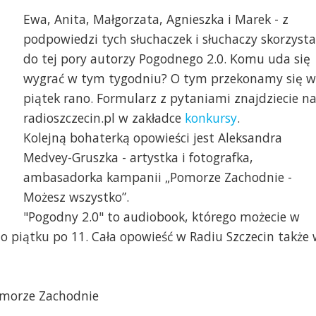
Ewa, Anita, Małgorzata, Agnieszka i Marek - z
podpowiedzi tych słuchaczek i słuchaczy skorzysta
do tej pory autorzy Pogodnego 2.0. Komu uda się
wygrać w tym tygodniu? O tym przekonamy się w
piątek rano. Formularz z pytaniami znajdziecie n
radioszczecin.pl w zakładce
konkursy
.
Kolejną bohaterką opowieści jest Aleksandra
afika Wojciech Ochrymiuk
Aleksandra Medvey-Gru
Medvey-Gruszka - artystka i fotografka,
Stachnik [Radio Szczeci
ambasadorka kampanii „Pomorze Zachodnie -
Możesz wszystko”.
"Pogodny 2.0" to audiobook, którego możecie w
do piątku po 11. Cała opowieść w Radiu Szczecin także
omorze Zachodnie