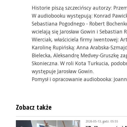
Historie piszą szczecińscy autorzy: Prze
W audiobooku występują: Konrad Pawicki,
Sebastiana Pogodnego - Robert Bochenk
wcielają się Jarosław Gowin i Sebastian 
Wierciak, właściciela firmy iwentowej: 
Karolinę Rupińską: Anna Arabska-Szmajdzi
Bielecka, Aleksandrę Medvey-Gruszkę zag
Skonieczna. W roli Kota Turkucia, podob
występuje Jarosław Gowin.
Pomysł i opracowanie audiobooka: Joanna
Zobacz także
2026-05-13, godz. 05:55