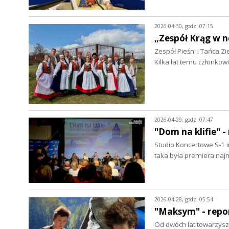
2026-04-30, godz. 07:15
„Zespół Krąg w n
Zespół Pieśni i Tańca Zi
Kilka lat temu członko
2026-04-29, godz. 07:47
"Dom na klifie" -
Studio Koncertowe S-1 
taka była premiera na
2026-04-28, godz. 05:54
"Maksym" - repo
Od dwóch lat towarzyszy 