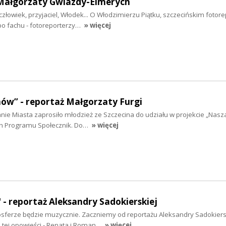
ż Małgorzaty Gwiazdy-Elmerych
łowiek, przyjaciel, Włodek... O Włodzimierzu Piątku, szczecińskim fotore
po fachu - fotoreporterzy…
» więcej
ów” - reportaż Małgorzaty Furgi
e Miasta zaprosiło młodzież ze Szczecina do udziału w projekcie „Nasza 
h Programu Społecznik. Do…
» więcej
" - reportaż Aleksandry Sadokierskiej
sferze będzie muzycznie. Zaczniemy od reportażu Aleksandry Sadokiersk
e tej opowieści - Renata i Roman…
» więcej