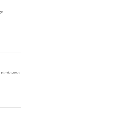
go
Od niedawna