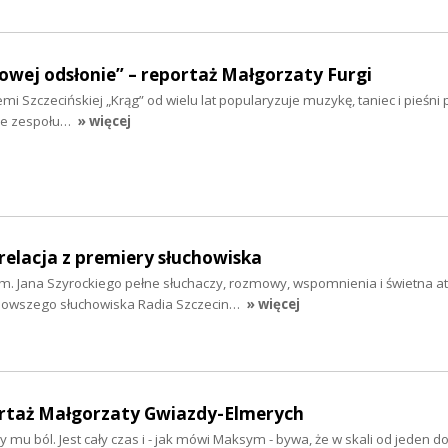
owej odsłonie” – reportaż Małgorzaty Furgi
emi Szczecińskiej „Krąg” od wielu lat popularyzuje muzykę, taniec i pieśni p
wie zespołu…
» więcej
 relacja z premiery słuchowiska
im. Jana Szyrockiego pełne słuchaczy, rozmowy, wspomnienia i świetna a
jnowszego słuchowiska Radia Szczecin…
» więcej
rtaż Małgorzaty Gwiazdy-Elmerych
mu ból. Jest cały czas i - jak mówi Maksym - bywa, że w skali od jeden do 