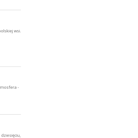
olskiej wsi.
tmosfera -
dziesięciu,