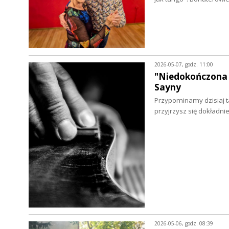
2026-05-07, godz. 11:00
"Niedokończona 
Sayny
Przypominamy dzisiaj ta
przyjrzysz się dokładni
2026-05-06, godz. 08:39