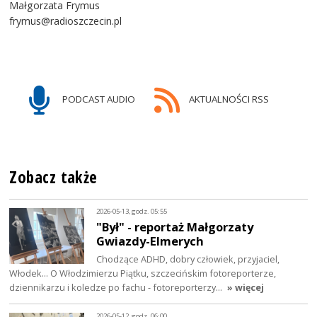
Małgorzata Frymus
frymus@radioszczecin.pl
PODCAST AUDIO
AKTUALNOŚCI RSS
Zobacz także
2026-05-13, godz. 05:55
"Był" - reportaż Małgorzaty
Gwiazdy-Elmerych
Chodzące ADHD, dobry człowiek, przyjaciel,
Włodek... O Włodzimierzu Piątku, szczecińskim fotoreporterze,
dziennikarzu i koledze po fachu - fotoreporterzy…
» więcej
2026-05-12, godz. 06:00