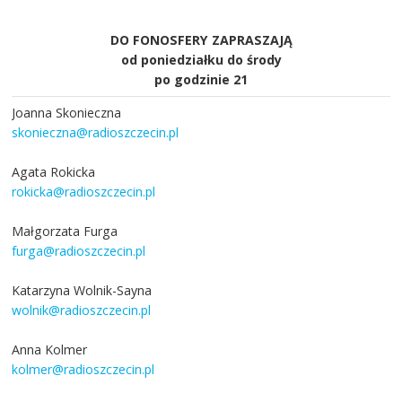
DO FONOSFERY ZAPRASZAJĄ
od poniedziałku do środy
po godzinie 21
Joanna Skonieczna
skonieczna@radioszczecin.pl
Agata Rokicka
rokicka@radioszczecin.pl
Małgorzata Furga
furga@radioszczecin.pl
Katarzyna Wolnik-Sayna
wolnik@radioszczecin.pl
Anna Kolmer
kolmer@radioszczecin.pl