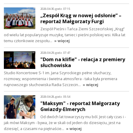
2026-04-30, godz. 07:15
„Zespół Krąg w nowej odsłonie” –
reportaż Małgorzaty Furgi
Zespół Pieśni i Tańca Ziemi Szczecińskiej „Krąg”
od wielu lat popularyzuje muzykę, taniec i pieśni polskiej wsi. Kilka lat
temu członkowie zespołu…
» więcej
2026-04-29, godz. 07:47
"Dom na klifie" - relacja z premiery
słuchowiska
Studio Koncertowe S-1 im. Jana Szyrockiego pełne słuchaczy,
rozmowy, wspomnienia i świetna atmosfera - taka była premiera
najnowszego słuchowiska Radia Szczecin…
» więcej
2026-04-28, godz. 05:54
"Maksym" - reportaż Małgorzaty
Gwiazdy-Elmerych
Od dwóch lat towarzyszy mu ból. Jest cały czas i -
jak mówi Maksym - bywa, że w skali od jeden do dziesięciu, jest na
dziesięć, a czasami na piętnaście…
» więcej