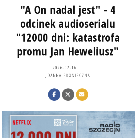
"A On nadal jest" - 4
odcinek audioserialu
"12000 dni: katastrofa
promu Jan Heweliusz"
2026-02-16
JOANNA SKONIECZNA