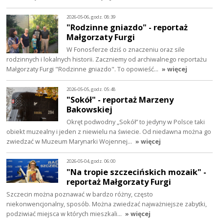
2026-05-06, godz. 08:39
"Rodzinne gniazdo" - reportaż
Małgorzaty Furgi
W Fonosferze dziś o znaczeniu oraz sile
rodzinnych i lokalnych historii. Zaczniemy od archiwalnego reportażu
Małgorzaty Furgi "Rodzinne gniazdo". To opowieść…
» więcej
2026-05-05, godz. 05:48
"Sokół" - reportaż Marzeny
Bakowskiej
Okręt podwodny „Sokół” to jedyny w Polsce taki
obiekt muzealny i jeden z niewielu na świecie. Od niedawna można go
zwiedzać w Muzeum Marynarki Wojennej…
» więcej
2026-05-04, godz. 06:00
"Na tropie szczecińskich mozaik" -
reportaż Małgorzaty Furgi
Szczecin można poznawać w bardzo różny, często
niekonwencjonalny, sposób. Można zwiedzać najważniejsze zabytki,
podziwiać miejsca w których mieszkali…
» więcej