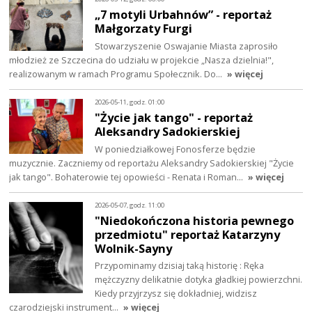
„7 motyli Urbahnów” - reportaż
Małgorzaty Furgi
Stowarzyszenie Oswajanie Miasta zaprosiło
młodzież ze Szczecina do udziału w projekcie „Nasza dzielnia!",
realizowanym w ramach Programu Społecznik. Do…
» więcej
2026-05-11, godz. 01:00
"Życie jak tango" - reportaż
Aleksandry Sadokierskiej
W poniedziałkowej Fonosferze będzie
muzycznie. Zaczniemy od reportażu Aleksandry Sadokierskiej "Życie
jak tango". Bohaterowie tej opowieści - Renata i Roman…
» więcej
2026-05-07, godz. 11:00
"Niedokończona historia pewnego
przedmiotu" reportaż Katarzyny
Wolnik-Sayny
Przypominamy dzisiaj taką historię : Ręka
mężczyzny delikatnie dotyka gładkiej powierzchni.
Kiedy przyjrzysz się dokładniej, widzisz
czarodziejski instrument…
» więcej