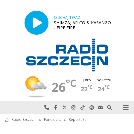
SŁUCHAJ TERAZ
SHIMZA, AR-CO & KASANGO
- FIRE FIRE
°C
jutro
pojutrze
26
°C
°C
22
24
Najlepiej po prostu do nas zadzwoń
Odwiedź nas na Facebook-u
Odwiedź nas na X
Odwiedź nas na Instagram-ie
Odwiedź nas na TikTok-u
Szukaj nas na Spotify
Wyślij do nas w
Szukaj
Radio Szczecin
»
Fonosfera
»
Reportaże