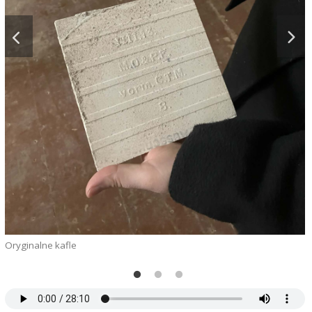
Oryginalne kafle
M