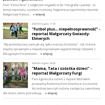
Dziś "Fonosfera" z odgłosem migawki w tle. Fotografia i pamięć - to
temat reportażu, a potem rozmowy. Najpierw przypomnimy reportaż
Małgorzaty Frymus…
» więcej
2026-05-16, godz. 11:00
"Futbol plus... niepełnosprawność" -
reportaż Małgorzaty Gwiazdy-
Elmerych
"My jesteśmy tacy sami jak wy, tylko inaczej chodzimy" - tak różnice
między sprawnymi a niepełnosprawnymi wyjaśnił młody człowiek z
Mózgowym Porażeniem…
» więcej
2026-05-14, godz. 06:00
"Mama, Tata i szóstka dzieci" -
reportaż Małgorzaty Furgi
Pani Agnieszka razem z mężem Michałem
prowadzą Rodzinny Dom Dziecka w Szczecinie.
Wcześniej tworzyli rodzinę zastępczą zawodową
dla dzieci, które potrzebują…
» więcej