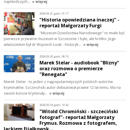
najmłodszych…
» więcej
2026-05-21, godz. 01:17
"Historia opowiedziana inaczej" -
reportaż Małgorzaty Furgi
"Muzeum Dziedzictwa Narodowego" to miało być
pierwsze prywatne muzeum w Szczecinie. I było, ale krótko. Jego
właścicielem był dr Wojciech Lizak - historyk…
» więcej
2026-05-20, godz. 06:15
Marek Stelar - audiobook "Blizny"
oraz rozmowa o premierze
"Renegata"
Marek Stelar - to jeden z najpopularniejszych polskich autorów
kryminałów. Szczeciński autor debiutował prawie 12 lat temu. Ma na
swoim koncie kryminały…
» więcej
2026-05-19, godz. 10:42
"Witold Chromiński - szczeciński
fotograf"- reportaż Małgorzaty
Frymus. Rozmowa z fotografem,
Jackiem Fijałkowsk…