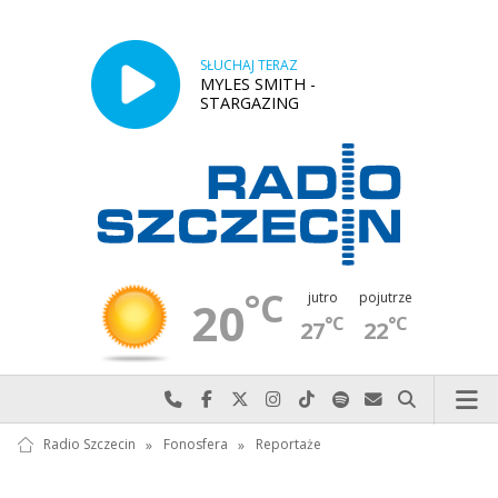
SŁUCHAJ TERAZ
MYLES SMITH -
STARGAZING
°C
jutro
pojutrze
20
°C
°C
27
22
Najlepiej po prostu do nas zadzwoń
Odwiedź nas na Facebook-u
Odwiedź nas na X
Odwiedź nas na Instagram-ie
Odwiedź nas na TikTok-u
Szukaj nas na Spotify
Wyślij do nas w
Szukaj
Radio Szczecin
»
Fonosfera
»
Reportaże