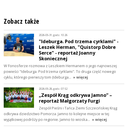
Zobacz także
2026-05-31, godz. 10:26
"Ideburga. Pod trzema cyrklami" -
Leszek Herman, "Quistorp Dobre
Serce" - reportaż Joanny
Skoniecznej
W Fonosferze rozmowa z Leszkiem Hermanem o jego najnowszej
powieści "Ideburga. Pod trzema cyrklami". To druga część nowego
cyklu, którego pierwszy tom (Ideburga…
» więcej
2026-05-28, godz. 07:52
„Zespół Krąg odkrywa Jamno” –
reportaż Małgorzaty Furgi
Zespół Pieśni i Tańca Ziemi Szczecińskiej Krąg
odkrywa dziedzictwo Pomorza. Jamno to kolejne miejsce w tej
wyjątkowej podróży po regionie. Jamno to wioska…
» więcej