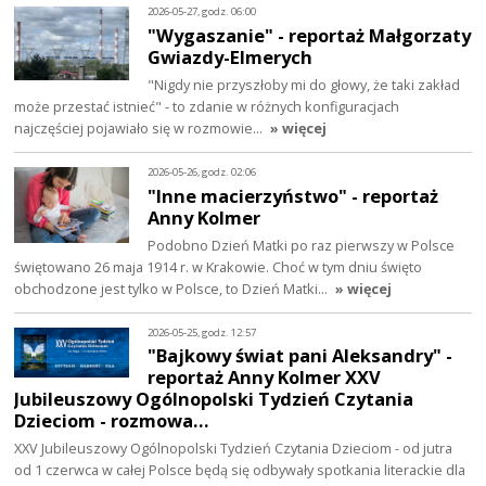
2026-05-27, godz. 06:00
"Wygaszanie" - reportaż Małgorzaty
Gwiazdy-Elmerych
"Nigdy nie przyszłoby mi do głowy, że taki zakład
może przestać istnieć" - to zdanie w różnych konfiguracjach
najczęściej pojawiało się w rozmowie…
» więcej
2026-05-26, godz. 02:06
"Inne macierzyństwo" - reportaż
Anny Kolmer
Podobno Dzień Matki po raz pierwszy w Polsce
świętowano 26 maja 1914 r. w Krakowie. Choć w tym dniu święto
obchodzone jest tylko w Polsce, to Dzień Matki…
» więcej
2026-05-25, godz. 12:57
"Bajkowy świat pani Aleksandry" -
reportaż Anny Kolmer XXV
Jubileuszowy Ogólnopolski Tydzień Czytania
Dzieciom - rozmowa…
XXV Jubileuszowy Ogólnopolski Tydzień Czytania Dzieciom - od jutra
od 1 czerwca w całej Polsce będą się odbywały spotkania literackie dla