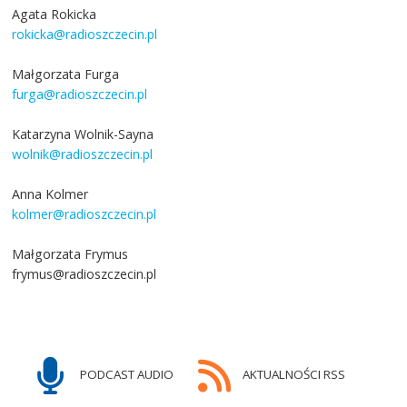
Agata Rokicka
rokicka@radioszczecin.pl
Małgorzata Furga
furga@radioszczecin.pl
Katarzyna Wolnik-Sayna
wolnik@radioszczecin.pl
Anna Kolmer
kolmer@radioszczecin.pl
Małgorzata Frymus
frymus@radioszczecin.pl
PODCAST AUDIO
AKTUALNOŚCI RSS