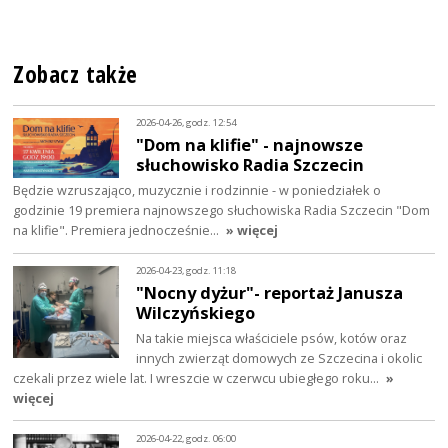
Zobacz także
2026-04-26, godz. 12:54
"Dom na klifie" - najnowsze
słuchowisko Radia Szczecin
Będzie wzruszająco, muzycznie i rodzinnie - w poniedziałek o
godzinie 19 premiera najnowszego słuchowiska Radia Szczecin "Dom
na klifie". Premiera jednocześnie…
» więcej
2026-04-23, godz. 11:18
"Nocny dyżur"- reportaż Janusza
Wilczyńskiego
Na takie miejsca właściciele psów, kotów oraz
innych zwierząt domowych ze Szczecina i okolic
czekali przez wiele lat. I wreszcie w czerwcu ubiegłego roku…
»
więcej
2026-04-22, godz. 06:00