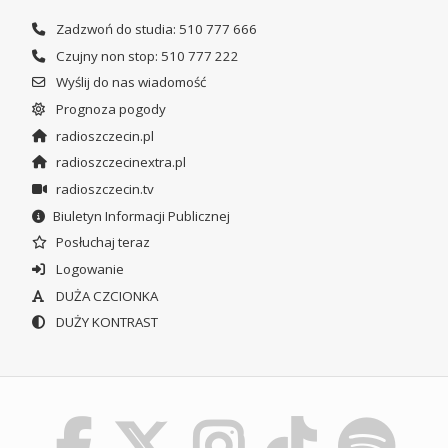
Zadzwoń do studia: 510 777 666
Czujny non stop: 510 777 222
Wyślij do nas wiadomość
Prognoza pogody
radioszczecin.pl
radioszczecinextra.pl
radioszczecin.tv
Biuletyn Informacji Publicznej
Posłuchaj teraz
Logowanie
DUŻA CZCIONKA
DUŻY KONTRAST