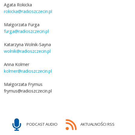
Agata Rokicka
rokicka@radioszczecin.pl
Małgorzata Furga
furga@radioszczecin.pl
Katarzyna Wolnik-Sayna
wolnik@radioszczecin.pl
Anna Kolmer
kolmer@radioszczecin.pl
Małgorzata Frymus
frymus@radioszczecin.pl
PODCAST AUDIO
AKTUALNOŚCI RSS