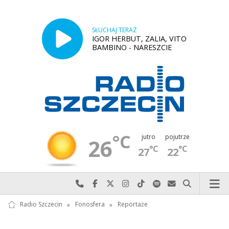
SŁUCHAJ TERAZ
IGOR HERBUT, ZALIA, VITO
BAMBINO - NARESZCIE
°C
jutro
pojutrze
26
°C
°C
27
22
Najlepiej po prostu do nas zadzwoń
Odwiedź nas na Facebook-u
Odwiedź nas na X
Odwiedź nas na Instagram-ie
Odwiedź nas na TikTok-u
Szukaj nas na Spotify
Wyślij do nas w
Szukaj
Radio Szczecin
»
Fonosfera
»
Reportaże