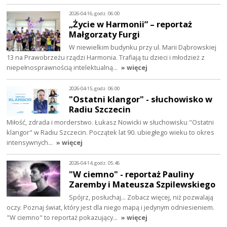
2026-04-16, godz. 06:00
„Życie w Harmonii” – reportaż
Małgorzaty Furgi
W niewielkim budynku przy ul. Marii Dąbrowskiej
13 na Prawobrzeżu rządzi Harmonia. Trafiają tu dzieci i młodzież z
niepełnosprawnością intelektualną…
» więcej
2026-04-15, godz. 06:00
"Ostatni klangor" - słuchowisko w
Radiu Szczecin
Miłość, zdrada i morderstwo. Łukasz Nowicki w słuchowisku "Ostatni
klangor" w Radiu Szczecin. Początek lat 90. ubiegłego wieku to okres
intensywnych…
» więcej
2026-04-14, godz. 05:46
"W ciemno" - reportaż Pauliny
Zaremby i Mateusza Szpilewskiego
Spójrz, posłuchaj… Zobacz więcej, niż pozwalają
oczy. Poznaj świat, który jest dla niego mapą i jedynym odniesieniem.
"W ciemno" to reportaż pokazujący…
» więcej