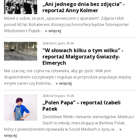
„Ani jednego dnia bez zdjęcia” -
reportaż Anny Kolmer
Mówił o sobie, że jest „spacerowiczem z aparatem”. Zdjęcia robił
ponad 60 lat. Bohaterem dzisiejszej Fonosfery będzie fotoreporter
Włodzimierz Piątek…
» więcej
2026-04-21, godz. 05:56
"W słowach kilku o tym wilku" -
reportaż Małgorzaty Gwiazdy-
Elmerych
Nie czai się, nie czyha na człowieka, aby go zjeść. Wilk jest
drapieżnikiem szczytowym i reguluje w przyrodzie populacje między
innymi saren czy bobrów…
» więcej
2026-04-19, godz. 18:29
„Polen Papa” – reportaż Izabeli
Patek
Żartobliwe filmiki i łamanie stereotypów. Mateusz
Stach to młody, mieszkający w Berlinie Polak,
który z powodzeniem opowiada w Social Mediach o życiu w…
»
więcej