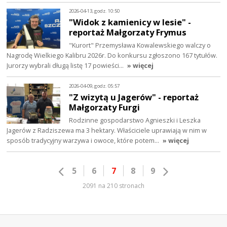
2026-04-13, godz. 10:50
"Widok z kamienicy w lesie" -
reportaż Małgorzaty Frymus
"Kurort" Przemysława Kowalewskiego walczy o
Nagrodę Wielkiego Kalibru 2026r. Do konkursu zgłoszono 167 tytułów.
Jurorzy wybrali długą listę 17 powieści…
» więcej
2026-04-09, godz. 05:57
"Z wizytą u Jagerów" - reportaż
Małgorzaty Furgi
Rodzinne gospodarstwo Agnieszki i Leszka
Jagerów z Radziszewa ma 3 hektary. Właściciele uprawiają w nim w
sposób tradycyjny warzywa i owoce, które potem…
» więcej
5
6
7
8
9
2091 na 210 stronach