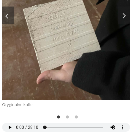
Oryginalne kafle
M