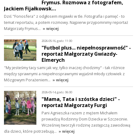
Frymus. Rozmowa z fotografem,
Jackiem Fijałkowsk…
Dziś "Fonosfera" z odgłosem migawki w tle. Fotografia i pamięć - to
temat reportażu, a potem rozmowy. Najpierw przypomnimy reportaż
Małgorzaty Frymus…
» więcej
2026-05-16, godz. 11:00
"Futbol plus... niepełnosprawność" -
reportaż Małgorzaty Gwiazdy-
Elmerych
"My jesteśmy tacy sami jak wy, tylko inaczej chodzimy" - tak różnice
między sprawnymi a niepełnosprawnymi wyjaśnił młody człowiek z
Mózgowym Porażeniem…
» więcej
2026-05-14, godz. 06:00
"Mama, Tata i szóstka dzieci" -
reportaż Małgorzaty Furgi
Pani Agnieszka razem z mężem Michałem
prowadzą Rodzinny Dom Dziecka w Szczecinie.
Wcześniej tworzyli rodzinę zastępczą zawodową
dla dzieci, które potrzebują…
» więcej