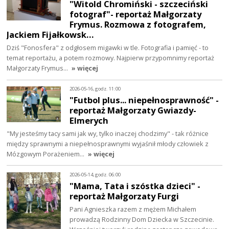
"Witold Chromiński - szczeciński
fotograf"- reportaż Małgorzaty
Frymus. Rozmowa z fotografem,
Jackiem Fijałkowsk…
Dziś "Fonosfera" z odgłosem migawki w tle. Fotografia i pamięć - to
temat reportażu, a potem rozmowy. Najpierw przypomnimy reportaż
Małgorzaty Frymus…
» więcej
2026-05-16, godz. 11:00
"Futbol plus... niepełnosprawność" -
reportaż Małgorzaty Gwiazdy-
Elmerych
"My jesteśmy tacy sami jak wy, tylko inaczej chodzimy" - tak różnice
między sprawnymi a niepełnosprawnymi wyjaśnił młody człowiek z
Mózgowym Porażeniem…
» więcej
2026-05-14, godz. 06:00
"Mama, Tata i szóstka dzieci" -
reportaż Małgorzaty Furgi
Pani Agnieszka razem z mężem Michałem
prowadzą Rodzinny Dom Dziecka w Szczecinie.