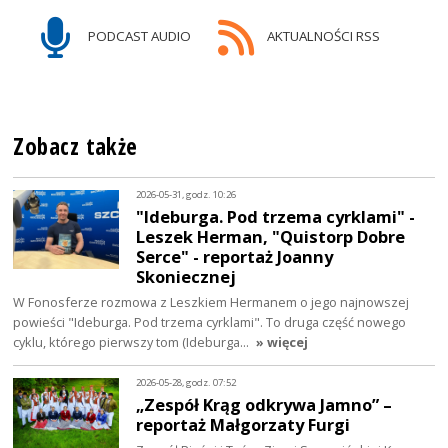
PODCAST AUDIO
AKTUALNOŚCI RSS
Zobacz także
2026-05-31, godz. 10:26
"Ideburga. Pod trzema cyrklami" -
Leszek Herman, "Quistorp Dobre
Serce" - reportaż Joanny
Skoniecznej
W Fonosferze rozmowa z Leszkiem Hermanem o jego najnowszej
powieści "Ideburga. Pod trzema cyrklami". To druga część nowego
cyklu, którego pierwszy tom (Ideburga…
» więcej
2026-05-28, godz. 07:52
„Zespół Krąg odkrywa Jamno” –
reportaż Małgorzaty Furgi