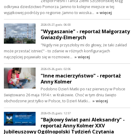
Zespół Pieśni i Tańca Ziemi Szczecińskiej Krąg
odkrywa dziedzictwo Pomorza. Jamno to kolejne miejsce w tej
wyjątkowej podróży po regionie. Jamno to wioska…
» więcej
2026-05-27, godz. 06:00
"Wygaszanie" - reportaż Małgorzaty
Gwiazdy-Elmerych
"Nigdy nie przyszłoby mi do głowy, że taki zakład
może przestać istnieć" - to zdanie w różnych konfiguracjach
najczęściej pojawiało się w rozmowie…
» więcej
2026-05-26, godz. 02:06
"Inne macierzyństwo" - reportaż
Anny Kolmer
Podobno Dzień Matki po raz pierwszy w Polsce
świętowano 26 maja 1914 r. w Krakowie. Choć w tym dniu święto
obchodzone jest tylko w Polsce, to Dzień Matki…
» więcej
2026-05-25, godz. 12:57
"Bajkowy świat pani Aleksandry" -
reportaż Anny Kolmer XXV
Jubileuszowy Ogólnopolski Tydzień Czytania