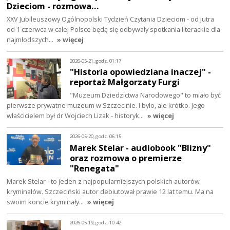
Dzieciom - rozmowa…
XXV Jubileuszowy Ogólnopolski Tydzień Czytania Dzieciom - od jutra
od 1 czerwca w całej Polsce będą się odbywały spotkania literackie dla
najmłodszych…
» więcej
2026-05-21, godz. 01:17
"Historia opowiedziana inaczej" -
reportaż Małgorzaty Furgi
"Muzeum Dziedzictwa Narodowego" to miało być
pierwsze prywatne muzeum w Szczecinie. I było, ale krótko. Jego
właścicielem był dr Wojciech Lizak - historyk…
» więcej
2026-05-20, godz. 06:15
Marek Stelar - audiobook "Blizny"
oraz rozmowa o premierze
"Renegata"
Marek Stelar - to jeden z najpopularniejszych polskich autorów
kryminałów. Szczeciński autor debiutował prawie 12 lat temu. Ma na
swoim koncie kryminały…
» więcej
2026-05-19, godz. 10:42