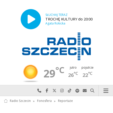
SŁUCHAJ TERAZ
TROCHĘ KULTURY do 20:00
Agata Rokicka
°C
jutro
pojutrze
29
°C
°C
26
22
Najlepiej po prostu do nas zadzwoń
Odwiedź nas na Facebook-u
Odwiedź nas na X
Odwiedź nas na Instagram-ie
Odwiedź nas na TikTok-u
Szukaj nas na Spotify
Wyślij do nas w
Szukaj
Radio Szczecin
»
Fonosfera
»
Reportaże