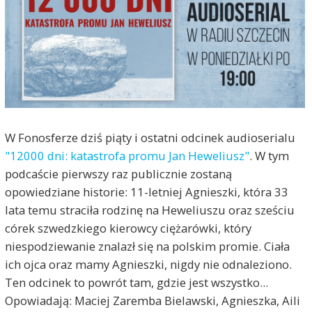
W Fonosferze dziś piąty i ostatni odcinek audioserialu
"12000 dni: katastrofa promu Jan Heweliusz"
. W tym
podcaście pierwszy raz publicznie zostaną
opowiedziane historie: 11-letniej Agnieszki, która 33
lata temu straciła rodzinę na Heweliuszu oraz sześciu
córek szwedzkiego kierowcy ciężarówki, który
niespodziewanie znalazł się na polskim promie. Ciała
ich ojca oraz mamy Agnieszki, nigdy nie odnaleziono.
Ten odcinek to powrót tam, gdzie jest wszystko...
Opowiadają: Maciej Zaremba Bielawski, Agnieszka, Aili