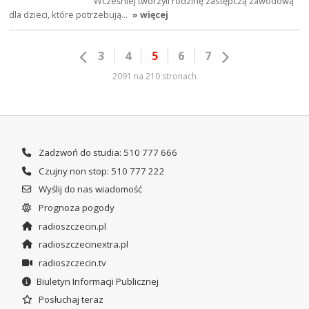
Wcześniej tworzyli rodzinę zastępczą zawodową
dla dzieci, które potrzebują…
» więcej
3
4
5
6
7
2091 na 210 stronach
Zadzwoń do studia: 510 777 666
Czujny non stop: 510 777 222
Wyślij do nas wiadomość
Prognoza pogody
radioszczecin.pl
radioszczecinextra.pl
radioszczecin.tv
Biuletyn Informacji Publicznej
Posłuchaj teraz