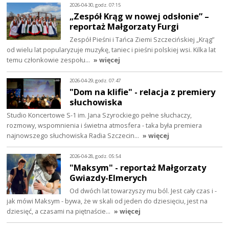
2026-04-30, godz. 07:15
„Zespół Krąg w nowej odsłonie” –
reportaż Małgorzaty Furgi
Zespół Pieśni i Tańca Ziemi Szczecińskiej „Krąg”
od wielu lat popularyzuje muzykę, taniec i pieśni polskiej wsi. Kilka lat
temu członkowie zespołu…
» więcej
2026-04-29, godz. 07:47
"Dom na klifie" - relacja z premiery
słuchowiska
Studio Koncertowe S-1 im. Jana Szyrockiego pełne słuchaczy,
rozmowy, wspomnienia i świetna atmosfera - taka była premiera
najnowszego słuchowiska Radia Szczecin…
» więcej
2026-04-28, godz. 05:54
"Maksym" - reportaż Małgorzaty
Gwiazdy-Elmerych
Od dwóch lat towarzyszy mu ból. Jest cały czas i -
jak mówi Maksym - bywa, że w skali od jeden do dziesięciu, jest na
dziesięć, a czasami na piętnaście…
» więcej