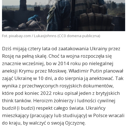
Fot. pixabay.com / LukasJohnns (CC0 domena publiczna)
Dziś mijają cztery lata od zaatakowania Ukrainy przez
Rosję na pełną skalę. Choć ta wojna rozpoczęła się
znacznie wcześniej, bo w 2014 roku po nielegalnej
aneksji Krymu przez Moskwę. Władimir Putin planował
zająć Ukrainę w 10 dni, a do sierpnia ją anektować. Tak
wynika z przechwyconych rosyjskich dokumentów,
które pod koniec 2022 roku opisał jeden z brytyjskich
think tanków. Heroizm żołnierzy i ludności cywilnej
budził (i budzi) respekt całego świata. Ukraińcy
mieszkający (pracujący lub studiujący) w Polsce wracali
do kraju, by walczyć o swoją Ojczyznę.