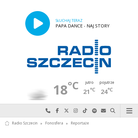
SŁUCHAJ TERAZ
PAPA DANCE - NAJ STORY
°C
jutro
pojutrze
18
°C
°C
21
24
Najlepiej po prostu do nas zadzwoń
Odwiedź nas na Facebook-u
Odwiedź nas na X
Odwiedź nas na Instagram-ie
Odwiedź nas na TikTok-u
Szukaj nas na Spotify
Wyślij do nas w
Szukaj
Radio Szczecin
»
Fonosfera
»
Reportaże