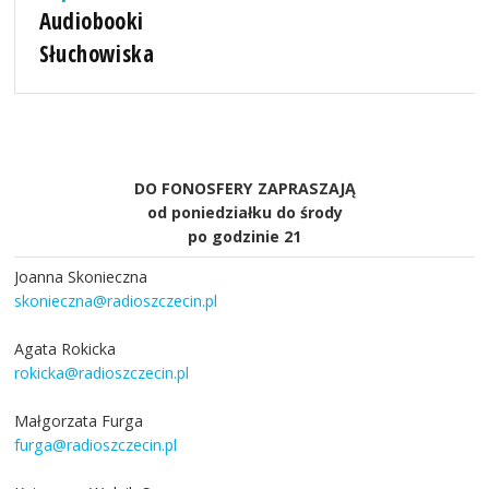
Audiobooki
Słuchowiska
DO FONOSFERY ZAPRASZAJĄ
od poniedziałku do środy
po godzinie 21
Joanna Skonieczna
skonieczna@radioszczecin.pl
Agata Rokicka
rokicka@radioszczecin.pl
Małgorzata Furga
furga@radioszczecin.pl