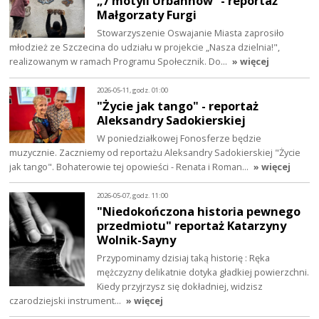
„7 motyli Urbahnów” - reportaż
Małgorzaty Furgi
Stowarzyszenie Oswajanie Miasta zaprosiło
młodzież ze Szczecina do udziału w projekcie „Nasza dzielnia!",
realizowanym w ramach Programu Społecznik. Do…
» więcej
2026-05-11, godz. 01:00
"Życie jak tango" - reportaż
Aleksandry Sadokierskiej
W poniedziałkowej Fonosferze będzie
muzycznie. Zaczniemy od reportażu Aleksandry Sadokierskiej "Życie
jak tango". Bohaterowie tej opowieści - Renata i Roman…
» więcej
2026-05-07, godz. 11:00
"Niedokończona historia pewnego
przedmiotu" reportaż Katarzyny
Wolnik-Sayny
Przypominamy dzisiaj taką historię : Ręka
mężczyzny delikatnie dotyka gładkiej powierzchni.
Kiedy przyjrzysz się dokładniej, widzisz
czarodziejski instrument…
» więcej