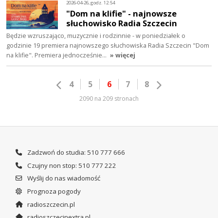
2026-04-26, godz. 12:54
"Dom na klifie" - najnowsze
słuchowisko Radia Szczecin
Będzie wzruszająco, muzycznie i rodzinnie - w poniedziałek o
godzinie 19 premiera najnowszego słuchowiska Radia Szczecin "Dom
na klifie". Premiera jednocześnie…
» więcej
4
5
6
7
8
2090 na 209 stronach
Zadzwoń do studia: 510 777 666
Czujny non stop: 510 777 222
Wyślij do nas wiadomość
Prognoza pogody
radioszczecin.pl
radioszczecinextra.pl