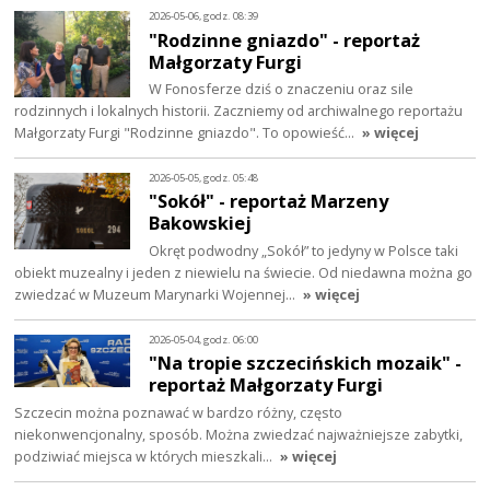
2026-05-06, godz. 08:39
"Rodzinne gniazdo" - reportaż
Małgorzaty Furgi
W Fonosferze dziś o znaczeniu oraz sile
rodzinnych i lokalnych historii. Zaczniemy od archiwalnego reportażu
Małgorzaty Furgi "Rodzinne gniazdo". To opowieść…
» więcej
2026-05-05, godz. 05:48
"Sokół" - reportaż Marzeny
Bakowskiej
Okręt podwodny „Sokół” to jedyny w Polsce taki
obiekt muzealny i jeden z niewielu na świecie. Od niedawna można go
zwiedzać w Muzeum Marynarki Wojennej…
» więcej
2026-05-04, godz. 06:00
"Na tropie szczecińskich mozaik" -
reportaż Małgorzaty Furgi
Szczecin można poznawać w bardzo różny, często
niekonwencjonalny, sposób. Można zwiedzać najważniejsze zabytki,
podziwiać miejsca w których mieszkali…
» więcej