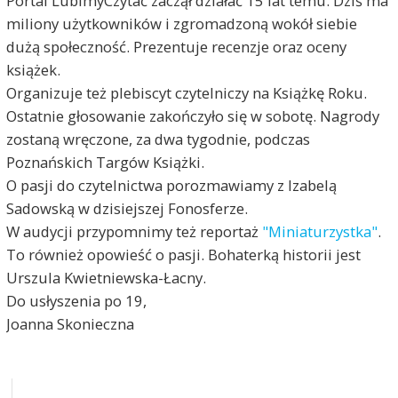
Portal LubimyCzytać zaczął działać 15 lat temu. Dziś ma
miliony użytkowników i zgromadzoną wokół siebie
dużą społeczność. Prezentuje recenzje oraz oceny
książek.
Organizuje też plebiscyt czytelniczy na Książkę Roku.
Ostatnie głosowanie zakończyło się w sobotę. Nagrody
zostaną wręczone, za dwa tygodnie, podczas
Poznańskich Targów Książki.
O pasji do czytelnictwa porozmawiamy z Izabelą
Sadowską w dzisiejszej Fonosferze.
W audycji przypomnimy też reportaż
"Miniaturzystka"
.
To również opowieść o pasji. Bohaterką historii jest
Urszula Kwietniewska-Łacny.
Do usłyszenia po 19,
Joanna Skonieczna