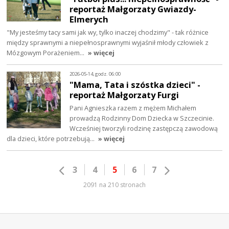
reportaż Małgorzaty Gwiazdy-
Elmerych
"My jesteśmy tacy sami jak wy, tylko inaczej chodzimy" - tak różnice
między sprawnymi a niepełnosprawnymi wyjaśnił młody człowiek z
Mózgowym Porażeniem…
» więcej
2026-05-14, godz. 06:00
"Mama, Tata i szóstka dzieci" -
reportaż Małgorzaty Furgi
Pani Agnieszka razem z mężem Michałem
prowadzą Rodzinny Dom Dziecka w Szczecinie.
Wcześniej tworzyli rodzinę zastępczą zawodową
dla dzieci, które potrzebują…
» więcej
3
4
5
6
7
2091 na 210 stronach