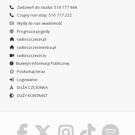
Zadzwoń do studia: 510 777 666
Czujny non stop: 510 777 222
Wyślij do nas wiadomość
Prognoza pogody
radioszczecin.pl
radioszczecinextra.pl
radioszczecin.tv
Biuletyn Informacji Publicznej
Posłuchaj teraz
Logowanie
DUŻA CZCIONKA
DUŻY KONTRAST