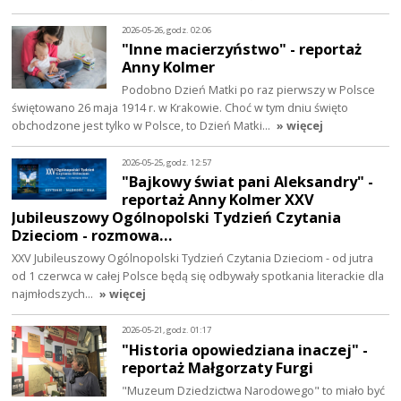
2026-05-26, godz. 02:06
"Inne macierzyństwo" - reportaż
Anny Kolmer
Podobno Dzień Matki po raz pierwszy w Polsce
świętowano 26 maja 1914 r. w Krakowie. Choć w tym dniu święto
obchodzone jest tylko w Polsce, to Dzień Matki…
» więcej
2026-05-25, godz. 12:57
"Bajkowy świat pani Aleksandry" -
reportaż Anny Kolmer XXV
Jubileuszowy Ogólnopolski Tydzień Czytania
Dzieciom - rozmowa…
XXV Jubileuszowy Ogólnopolski Tydzień Czytania Dzieciom - od jutra
od 1 czerwca w całej Polsce będą się odbywały spotkania literackie dla
najmłodszych…
» więcej
2026-05-21, godz. 01:17
"Historia opowiedziana inaczej" -
reportaż Małgorzaty Furgi
"Muzeum Dziedzictwa Narodowego" to miało być