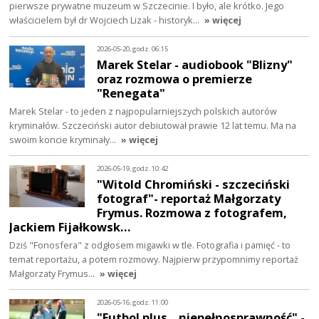
pierwsze prywatne muzeum w Szczecinie. I było, ale krótko. Jego
właścicielem był dr Wojciech Lizak - historyk…
» więcej
2026-05-20, godz. 06:15
Marek Stelar - audiobook "Blizny"
oraz rozmowa o premierze
"Renegata"
Marek Stelar - to jeden z najpopularniejszych polskich autorów
kryminałów. Szczeciński autor debiutował prawie 12 lat temu. Ma na
swoim koncie kryminały…
» więcej
2026-05-19, godz. 10:42
"Witold Chromiński - szczeciński
fotograf"- reportaż Małgorzaty
Frymus. Rozmowa z fotografem,
Jackiem Fijałkowsk…
Dziś "Fonosfera" z odgłosem migawki w tle. Fotografia i pamięć - to
temat reportażu, a potem rozmowy. Najpierw przypomnimy reportaż
Małgorzaty Frymus…
» więcej
2026-05-16, godz. 11:00
"Futbol plus... niepełnosprawność" -