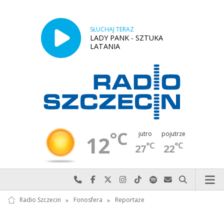
SŁUCHAJ TERAZ
LADY PANK - SZTUKA
LATANIA
°C
jutro
pojutrze
12
°C
°C
27
22
Najlepiej po prostu do nas zadzwoń
Odwiedź nas na Facebook-u
Odwiedź nas na X
Odwiedź nas na Instagram-ie
Odwiedź nas na TikTok-u
Szukaj nas na Spotify
Wyślij do nas w
Szukaj
Radio Szczecin
»
Fonosfera
»
Reportaże