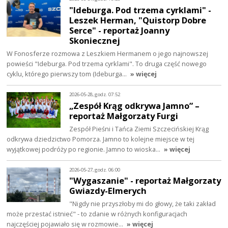
"Ideburga. Pod trzema cyrklami" -
Leszek Herman, "Quistorp Dobre
Serce" - reportaż Joanny
Skoniecznej
W Fonosferze rozmowa z Leszkiem Hermanem o jego najnowszej
powieści "Ideburga. Pod trzema cyrklami". To druga część nowego
cyklu, którego pierwszy tom (Ideburga…
» więcej
2026-05-28, godz. 07:52
„Zespół Krąg odkrywa Jamno” –
reportaż Małgorzaty Furgi
Zespół Pieśni i Tańca Ziemi Szczecińskiej Krąg
odkrywa dziedzictwo Pomorza. Jamno to kolejne miejsce w tej
wyjątkowej podróży po regionie. Jamno to wioska…
» więcej
2026-05-27, godz. 06:00
"Wygaszanie" - reportaż Małgorzaty
Gwiazdy-Elmerych
"Nigdy nie przyszłoby mi do głowy, że taki zakład
może przestać istnieć" - to zdanie w różnych konfiguracjach
najczęściej pojawiało się w rozmowie…
» więcej