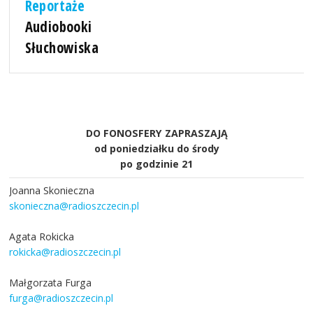
Reportaże
Audiobooki
Słuchowiska
DO FONOSFERY ZAPRASZAJĄ
od poniedziałku do środy
po godzinie 21
Joanna Skonieczna
skonieczna@radioszczecin.pl
Agata Rokicka
rokicka@radioszczecin.pl
Małgorzata Furga
furga@radioszczecin.pl