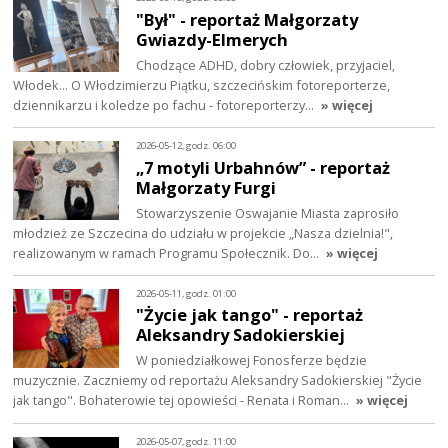
"Był" - reportaż Małgorzaty
Gwiazdy-Elmerych
Chodzące ADHD, dobry człowiek, przyjaciel,
Włodek... O Włodzimierzu Piątku, szczecińskim fotoreporterze,
dziennikarzu i koledze po fachu - fotoreporterzy…
» więcej
2026-05-12, godz. 06:00
„7 motyli Urbahnów” - reportaż
Małgorzaty Furgi
Stowarzyszenie Oswajanie Miasta zaprosiło
młodzież ze Szczecina do udziału w projekcie „Nasza dzielnia!",
realizowanym w ramach Programu Społecznik. Do…
» więcej
2026-05-11, godz. 01:00
"Życie jak tango" - reportaż
Aleksandry Sadokierskiej
W poniedziałkowej Fonosferze będzie
muzycznie. Zaczniemy od reportażu Aleksandry Sadokierskiej "Życie
jak tango". Bohaterowie tej opowieści - Renata i Roman…
» więcej
2026-05-07, godz. 11:00