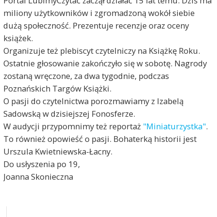
Portal LubimyCzytać zaczął działać 15 lat temu. Dziś ma
miliony użytkowników i zgromadzoną wokół siebie
dużą społeczność. Prezentuje recenzje oraz oceny
książek.
Organizuje też plebiscyt czytelniczy na Książkę Roku.
Ostatnie głosowanie zakończyło się w sobotę. Nagrody
zostaną wręczone, za dwa tygodnie, podczas
Poznańskich Targów Książki.
O pasji do czytelnictwa porozmawiamy z Izabelą
Sadowską w dzisiejszej Fonosferze.
W audycji przypomnimy też reportaż
"Miniaturzystka"
.
To również opowieść o pasji. Bohaterką historii jest
Urszula Kwietniewska-Łacny.
Do usłyszenia po 19,
Joanna Skonieczna