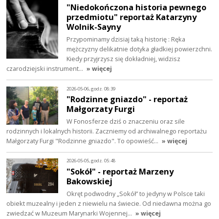
"Niedokończona historia pewnego
przedmiotu" reportaż Katarzyny
Wolnik-Sayny
Przypominamy dzisiaj taką historię : Ręka
mężczyzny delikatnie dotyka gładkiej powierzchni.
Kiedy przyjrzysz się dokładniej, widzisz
czarodziejski instrument…
» więcej
2026-05-06, godz. 08:39
"Rodzinne gniazdo" - reportaż
Małgorzaty Furgi
W Fonosferze dziś o znaczeniu oraz sile
rodzinnych i lokalnych historii. Zaczniemy od archiwalnego reportażu
Małgorzaty Furgi "Rodzinne gniazdo". To opowieść…
» więcej
2026-05-05, godz. 05:48
"Sokół" - reportaż Marzeny
Bakowskiej
Okręt podwodny „Sokół” to jedyny w Polsce taki
obiekt muzealny i jeden z niewielu na świecie. Od niedawna można go
zwiedzać w Muzeum Marynarki Wojennej…
» więcej