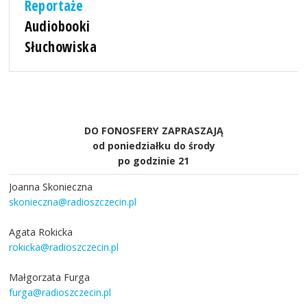
Reportaże
Audiobooki
Słuchowiska
DO FONOSFERY ZAPRASZAJĄ
od poniedziałku do środy
po godzinie 21
Joanna Skonieczna
skonieczna@radioszczecin.pl
Agata Rokicka
rokicka@radioszczecin.pl
Małgorzata Furga
furga@radioszczecin.pl