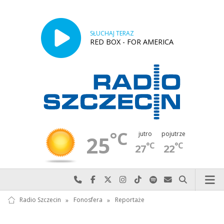
SŁUCHAJ TERAZ
RED BOX - FOR AMERICA
°C
jutro
pojutrze
25
°C
°C
27
22
Najlepiej po prostu do nas zadzwoń
Odwiedź nas na Facebook-u
Odwiedź nas na X
Odwiedź nas na Instagram-ie
Odwiedź nas na TikTok-u
Szukaj nas na Spotify
Wyślij do nas w
Szukaj
Radio Szczecin
»
Fonosfera
»
Reportaże