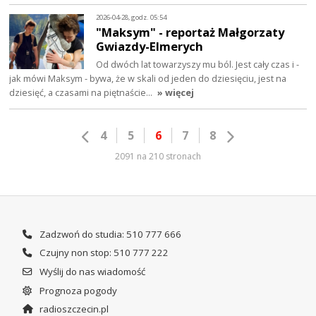
2026-04-28, godz. 05:54
"Maksym" - reportaż Małgorzaty
Gwiazdy-Elmerych
Od dwóch lat towarzyszy mu ból. Jest cały czas i -
jak mówi Maksym - bywa, że w skali od jeden do dziesięciu, jest na
dziesięć, a czasami na piętnaście…
» więcej
4
5
6
7
8
2091 na 210 stronach
Zadzwoń do studia: 510 777 666
Czujny non stop: 510 777 222
Wyślij do nas wiadomość
Prognoza pogody
radioszczecin.pl