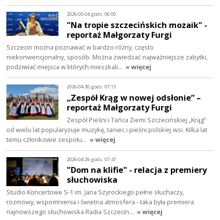
2026-05-04, godz. 06:00
"Na tropie szczecińskich mozaik" -
reportaż Małgorzaty Furgi
Szczecin można poznawać w bardzo różny, często
niekonwencjonalny, sposób. Można zwiedzać najważniejsze zabytki,
podziwiać miejsca w których mieszkali…
» więcej
2026-04-30, godz. 07:15
„Zespół Krąg w nowej odsłonie” –
reportaż Małgorzaty Furgi
Zespół Pieśni i Tańca Ziemi Szczecińskiej „Krąg”
od wielu lat popularyzuje muzykę, taniec i pieśni polskiej wsi. Kilka lat
temu członkowie zespołu…
» więcej
2026-04-29, godz. 07:47
"Dom na klifie" - relacja z premiery
słuchowiska
Studio Koncertowe S-1 im. Jana Szyrockiego pełne słuchaczy,
rozmowy, wspomnienia i świetna atmosfera - taka była premiera
najnowszego słuchowiska Radia Szczecin…
» więcej