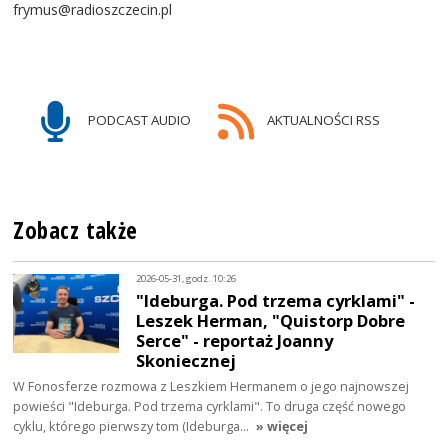
frymus@radioszczecin.pl
PODCAST AUDIO
AKTUALNOŚCI RSS
Zobacz także
2026-05-31, godz. 10:26
"Ideburga. Pod trzema cyrklami" -
Leszek Herman, "Quistorp Dobre
Serce" - reportaż Joanny
Skoniecznej
W Fonosferze rozmowa z Leszkiem Hermanem o jego najnowszej
powieści "Ideburga. Pod trzema cyrklami". To druga część nowego
cyklu, którego pierwszy tom (Ideburga…
» więcej