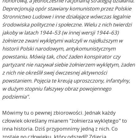
honorową, a jednocześnie racjonalną strategią działania.
Deprecjonują opór stawiany komunistom przez Polskie
Stronnictwo Ludowe i inne działające wówczas legalnie
środowiska polityczne i społeczne. Wielu z nich twierdzi
jakoby w latach 1944–53 (w innej wersji 1944–63)
żołnierze zwani wyklętymi walczyli w najdłuższym w
historii Polski narodowym, antykomunistycznym
powstaniu. Mówią tak, choć żaden konspirator czy
partyzant nie nazywał siebie żołnierzem wyklętym, żaden
z nich nie określił swej ówczesnej aktywności
powstaniem. Pojęcia te kreują uproszczony, infantylny,
w dużym stopniu fałszywy obraz powojennego
podziemia".
Mówimy tu o pewnej zbiorowości. Jednak każdy
człowiek określany mianem "żołnierza wyklętego" to
inna historia. Dziś przypomnimy jedną z nich. Co
zostaje po człowieku, który odszedł? Zdjęcia,