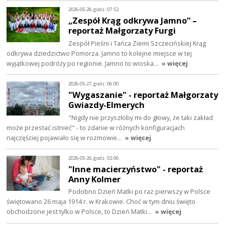
2026-05-28, godz. 07:52
„Zespół Krąg odkrywa Jamno” –
reportaż Małgorzaty Furgi
Zespół Pieśni i Tańca Ziemi Szczecińskiej Krąg
odkrywa dziedzictwo Pomorza. Jamno to kolejne miejsce w tej
wyjątkowej podróży po regionie. Jamno to wioska…
» więcej
2026-05-27, godz. 06:00
"Wygaszanie" - reportaż Małgorzaty
Gwiazdy-Elmerych
"Nigdy nie przyszłoby mi do głowy, że taki zakład
może przestać istnieć" - to zdanie w różnych konfiguracjach
najczęściej pojawiało się w rozmowie…
» więcej
2026-05-26, godz. 02:06
"Inne macierzyństwo" - reportaż
Anny Kolmer
Podobno Dzień Matki po raz pierwszy w Polsce
świętowano 26 maja 1914 r. w Krakowie. Choć w tym dniu święto
obchodzone jest tylko w Polsce, to Dzień Matki…
» więcej