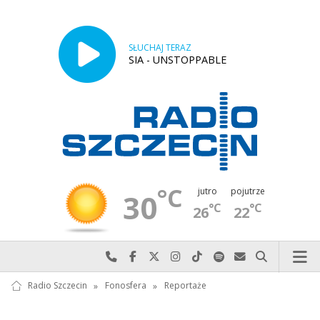
SŁUCHAJ TERAZ
SIA - UNSTOPPABLE
°C
jutro
pojutrze
30
°C
°C
26
22
Najlepiej po prostu do nas zadzwoń
Odwiedź nas na Facebook-u
Odwiedź nas na X
Odwiedź nas na Instagram-ie
Odwiedź nas na TikTok-u
Szukaj nas na Spotify
Wyślij do nas w
Szukaj
Radio Szczecin
»
Fonosfera
»
Reportaże