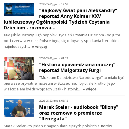
2026-05-25, godz. 12:57
"Bajkowy świat pani Aleksandry" -
reportaż Anny Kolmer XXV
Jubileuszowy Ogólnopolski Tydzień Czytania
Dzieciom - rozmowa…
XXV Jubileuszowy Ogólnopolski Tydzień Czytania Dzieciom - od jutra
od 1 czerwca w całej Polsce będą się odbywały spotkania literackie dla
najmłodszych…
» więcej
2026-05-21, godz. 01:17
"Historia opowiedziana inaczej" -
reportaż Małgorzaty Furgi
"Muzeum Dziedzictwa Narodowego" to miało być
pierwsze prywatne muzeum w Szczecinie. I było, ale krótko. Jego
właścicielem był dr Wojciech Lizak - historyk…
» więcej
2026-05-20, godz. 06:15
Marek Stelar - audiobook "Blizny"
oraz rozmowa o premierze
"Renegata"
Marek Stelar - to jeden z najpopularniejszych polskich autorów