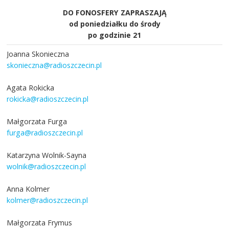
DO FONOSFERY ZAPRASZAJĄ
od poniedziałku do środy
po godzinie 21
Joanna Skonieczna
skonieczna@radioszczecin.pl
Agata Rokicka
rokicka@radioszczecin.pl
Małgorzata Furga
furga@radioszczecin.pl
Katarzyna Wolnik-Sayna
wolnik@radioszczecin.pl
Anna Kolmer
kolmer@radioszczecin.pl
Małgorzata Frymus