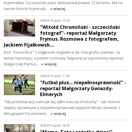
kryminałów. Szczeciński autor debiutował prawie 12 lat temu. Ma na
swoim koncie kryminały…
» więcej
2026-05-19, godz. 10:42
"Witold Chromiński - szczeciński
fotograf"- reportaż Małgorzaty
Frymus. Rozmowa z fotografem,
Jackiem Fijałkowsk…
Dziś "Fonosfera" z odgłosem migawki w tle. Fotografia i pamięć - to
temat reportażu, a potem rozmowy. Najpierw przypomnimy reportaż
Małgorzaty Frymus…
» więcej
2026-05-16, godz. 11:00
"Futbol plus... niepełnosprawność" -
reportaż Małgorzaty Gwiazdy-
Elmerych
"My jesteśmy tacy sami jak wy, tylko inaczej chodzimy" - tak różnice
między sprawnymi a niepełnosprawnymi wyjaśnił młody człowiek z
Mózgowym Porażeniem…
» więcej
2026-05-14, godz. 06:00
"Mama, Tata i szóstka dzieci" -